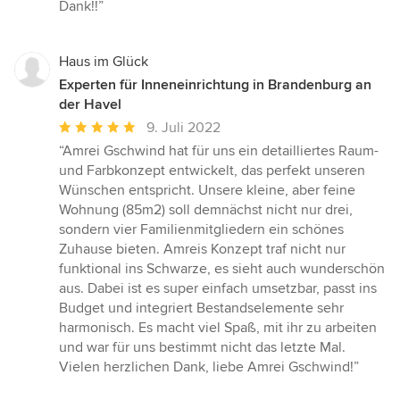
Dank!!”
Haus im Glück
Experten für Inneneinrichtung in Brandenburg an
der Havel
Durchschnittliche
9. Juli 2022
Bewertung:
“Amrei Gschwind hat für uns ein detailliertes Raum-
5
und Farbkonzept entwickelt, das perfekt unseren
von
Wünschen entspricht. Unsere kleine, aber feine
5
Wohnung (85m2) soll demnächst nicht nur drei,
Sternen
sondern vier Familienmitgliedern ein schönes
Zuhause bieten. Amreis Konzept traf nicht nur
funktional ins Schwarze, es sieht auch wunderschön
aus. Dabei ist es super einfach umsetzbar, passt ins
Budget und integriert Bestandselemente sehr
harmonisch. Es macht viel Spaß, mit ihr zu arbeiten
und war für uns bestimmt nicht das letzte Mal.
Vielen herzlichen Dank, liebe Amrei Gschwind!”