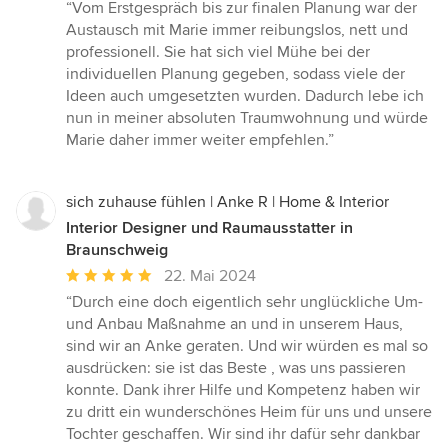
Bewertung:
“Vom Erstgespräch bis zur finalen Planung war der
5
Austausch mit Marie immer reibungslos, nett und
von
professionell. Sie hat sich viel Mühe bei der
5
individuellen Planung gegeben, sodass viele der
Sternen
Ideen auch umgesetzten wurden. Dadurch lebe ich
nun in meiner absoluten Traumwohnung und würde
Marie daher immer weiter empfehlen.”
sich zuhause fühlen | Anke R | Home & Interior
Interior Designer und Raumausstatter in
Braunschweig
Durchschnittliche
22. Mai 2024
Bewertung:
“Durch eine doch eigentlich sehr unglückliche Um-
5
und Anbau Maßnahme an und in unserem Haus,
von
sind wir an Anke geraten. Und wir würden es mal so
5
ausdrücken: sie ist das Beste , was uns passieren
Sternen
konnte. Dank ihrer Hilfe und Kompetenz haben wir
zu dritt ein wunderschönes Heim für uns und unsere
Tochter geschaffen. Wir sind ihr dafür sehr dankbar