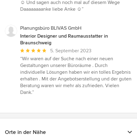
☺️ Und sagen auch noch mal auf diesem Wege
Daaaaaaaanke liebe Anke ☺️”
Planungsbüro BLIVAS GmbH
Interior Designer und Raumausstatter in
Braunschweig
Durchschnittliche
5. September 2023
Bewertung:
“Wir waren auf der Suche nach einer neuen
5
Gestaltungen unserer Büroräume . Durch
von
individuelle Lösungen haben wir ein tolles Ergebnis
5
erhalten . Mit der Angebotserstellung und der guten
Sternen
Beratung waren wir mehr als zufrieden. Vielen
Dank.”
Orte in der Nähe