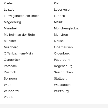
Krefeld
Köln
Leipzig
Leverkusen
Ludwigshafen-am-Rhein
Lübeck
Magdeburg
Mainz
Mannheim
Mönchen­gladbach
Mülheim-an-der-Ruhr
München
Münster
Neuss
Nürnberg
Oberhausen
Offenbach-am-Main
Oldenburg
Osnabrück
Paderborn
Potsdam
Regensburg
Rostock
Saarbrücken
Solingen
Stuttgart
Wien
Wiesbaden
Wuppertal
Würzburg
Zürich