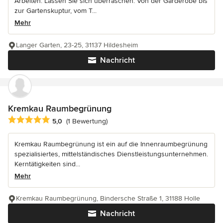
Arbeiten. Lassen Sie sich überraschen. Von der Garderobe bis
zur Gartenskuptur, vom T...
Mehr
Langer Garten, 23-25, 31137 Hildesheim
Nachricht
Kremkau Raumbegrünung
Durchschnittliche Bewertung: 5 von 5 Sternen
5,0
(1 Bewertung)
Kremkau Raumbegrünung ist ein auf die Innenraumbegrünung
spezialisiertes, mittelständisches Dienstleistungsunternehmen.
Kerntätigkeiten sind...
Mehr
Kremkau Raumbegrünung, Bindersche Straße 1, 31188 Holle
Nachricht