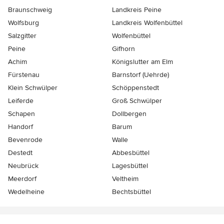
Braunschweig
Landkreis Peine
Wolfsburg
Landkreis Wolfenbüttel
Salzgitter
Wolfenbüttel
Peine
Gifhorn
Achim
Königslutter am Elm
Fürstenau
Barnstorf (Uehrde)
Klein Schwülper
Schöppenstedt
Leiferde
Groß Schwülper
Schapen
Dollbergen
Handorf
Barum
Bevenrode
Walle
Destedt
Abbesbüttel
Neubrück
Lagesbüttel
Meerdorf
Veltheim
Wedelheine
Bechtsbüttel