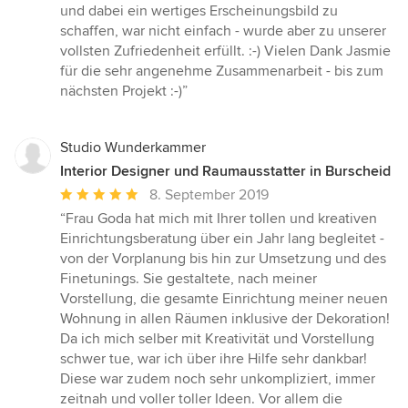
und dabei ein wertiges Erscheinungsbild zu
schaffen, war nicht einfach - wurde aber zu unserer
vollsten Zufriedenheit erfüllt. :-) Vielen Dank Jasmie
für die sehr angenehme Zusammenarbeit - bis zum
nächsten Projekt :-)”
Studio Wunderkammer
Interior Designer und Raumausstatter in Burscheid
Durchschnittliche
8. September 2019
Bewertung:
“Frau Goda hat mich mit Ihrer tollen und kreativen
5
Einrichtungsberatung über ein Jahr lang begleitet -
von
von der Vorplanung bis hin zur Umsetzung und des
5
Finetunings. Sie gestaltete, nach meiner
Sternen
Vorstellung, die gesamte Einrichtung meiner neuen
Wohnung in allen Räumen inklusive der Dekoration!
Da ich mich selber mit Kreativität und Vorstellung
schwer tue, war ich über ihre Hilfe sehr dankbar!
Diese war zudem noch sehr unkompliziert, immer
zeitnah und voller toller Ideen. Vor allem die