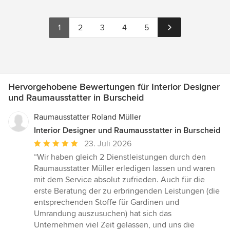
1
2
3
4
5
Hervorgehobene Bewertungen für Interior Designer
und Raumausstatter in Burscheid
Raumausstatter Roland Müller
Interior Designer und Raumausstatter in Burscheid
Durchschnittliche
23. Juli 2026
Bewertung:
“Wir haben gleich 2 Dienstleistungen durch den
5
Raumausstatter Müller erledigen lassen und waren
von
mit dem Service absolut zufrieden. Auch für die
5
erste Beratung der zu erbringenden Leistungen (die
Sternen
entsprechenden Stoffe für Gardinen und
Umrandung auszusuchen) hat sich das
Unternehmen viel Zeit gelassen, und uns die