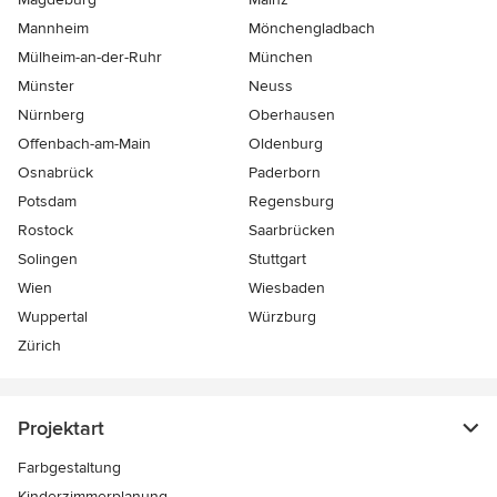
Mannheim
Mönchen­gladbach
Mülheim-an-der-Ruhr
München
Münster
Neuss
Nürnberg
Oberhausen
Offenbach-am-Main
Oldenburg
Osnabrück
Paderborn
Potsdam
Regensburg
Rostock
Saarbrücken
Solingen
Stuttgart
Wien
Wiesbaden
Wuppertal
Würzburg
Zürich
Projektart
Farbgestaltung
Kinderzimmerplanung