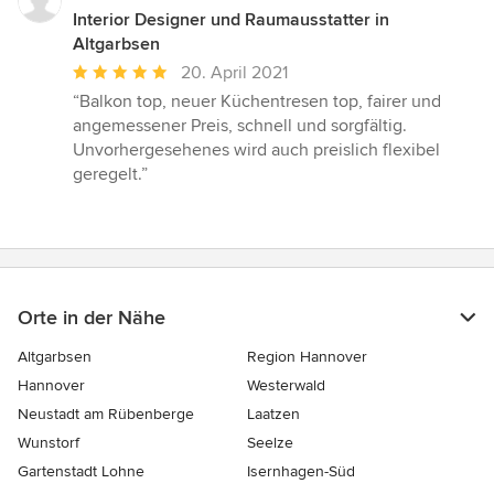
Interior Designer und Raumausstatter in
Altgarbsen
Durchschnittliche
20. April 2021
Bewertung:
“Balkon top, neuer Küchentresen top, fairer und
5
angemessener Preis, schnell und sorgfältig.
von
Unvorhergesehenes wird auch preislich flexibel
5
geregelt.”
Sternen
Orte in der Nähe
Altgarbsen
Region Hannover
Hannover
Westerwald
Neustadt am Rübenberge
Laatzen
Wunstorf
Seelze
Gartenstadt Lohne
Isernhagen-Süd