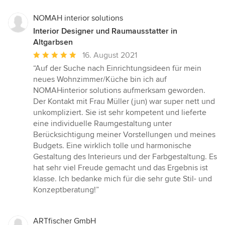
NOMAH interior solutions
Interior Designer und Raumausstatter in
Altgarbsen
Durchschnittliche
16. August 2021
Bewertung:
“Auf der Suche nach Einrichtungsideen für mein
5
neues Wohnzimmer/Küche bin ich auf
von
NOMAHinterior solutions aufmerksam geworden.
5
Der Kontakt mit Frau Müller (jun) war super nett und
Sternen
unkompliziert. Sie ist sehr kompetent und lieferte
eine individuelle Raumgestaltung unter
Berücksichtigung meiner Vorstellungen und meines
Budgets. Eine wirklich tolle und harmonische
Gestaltung des Interieurs und der Farbgestaltung. Es
hat sehr viel Freude gemacht und das Ergebnis ist
klasse. Ich bedanke mich für die sehr gute Stil- und
Konzeptberatung!”
ARTfischer GmbH