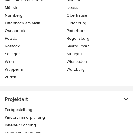
Münster
Neuss
Nürnberg
Oberhausen
Offenbach-am-Main
Oldenburg
Osnabrück
Paderborn
Potsdam
Regensburg
Rostock
Saarbrücken
Solingen
Stuttgart
Wien
Wiesbaden
Wuppertal
Würzburg
Zürich
Projektart
Farbgestaltung
Kinderzimmerplanung
Inneneinrichtung
Feng Shui Beratung