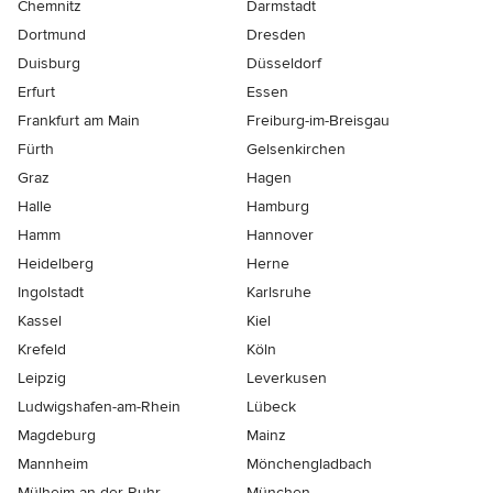
Chemnitz
Darmstadt
Dortmund
Dresden
Duisburg
Düsseldorf
Erfurt
Essen
Frankfurt am Main
Freiburg-im-Breisgau
Fürth
Gelsenkirchen
Graz
Hagen
Halle
Hamburg
Hamm
Hannover
Heidelberg
Herne
Ingolstadt
Karlsruhe
Kassel
Kiel
Krefeld
Köln
Leipzig
Leverkusen
Ludwigshafen-am-Rhein
Lübeck
Magdeburg
Mainz
Mannheim
Mönchen­gladbach
Mülheim-an-der-Ruhr
München