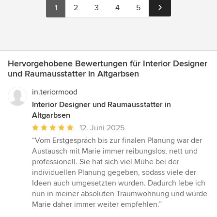
1
2
3
4
5
Hervorgehobene Bewertungen für Interior Designer
und Raumausstatter in Altgarbsen
in.teriormood
Interior Designer und Raumausstatter in
Altgarbsen
Durchschnittliche
12. Juni 2025
Bewertung:
“Vom Erstgespräch bis zur finalen Planung war der
5
Austausch mit Marie immer reibungslos, nett und
von
professionell. Sie hat sich viel Mühe bei der
5
individuellen Planung gegeben, sodass viele der
Sternen
Ideen auch umgesetzten wurden. Dadurch lebe ich
nun in meiner absoluten Traumwohnung und würde
Marie daher immer weiter empfehlen.”