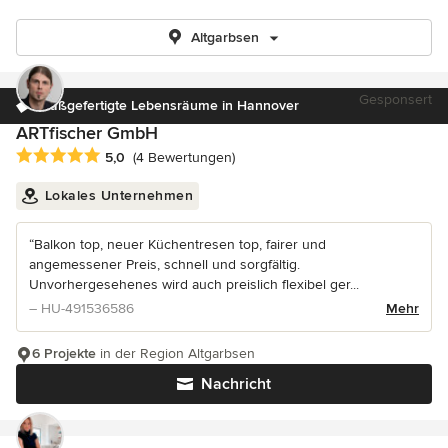
Altgarbsen
Gesponsert
Maßgefertigte Lebensräume in Hannover
ARTfischer GmbH
Durchschnittliche Bewertung: 5 von 5 Sternen
5,0
(4 Bewertungen)
Lokales Unternehmen
“Balkon top, neuer Küchentresen top, fairer und
angemessener Preis, schnell und sorgfältig.
Unvorhergesehenes wird auch preislich flexibel ger...
– HU-491536586
Mehr
6 Projekte
in der Region Altgarbsen
Nachricht