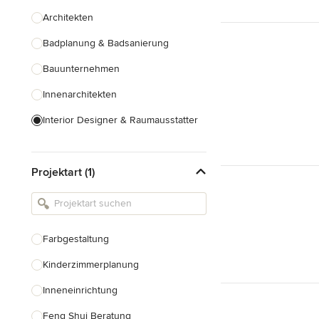
Architekten
Badplanung & Badsanierung
Bauunternehmen
Innenarchitekten
Interior Designer & Raumausstatter
Küchenplanung
Projektart (1)
Landschaftsarchitekten
Armaturen & Sanitärbedarf
Beleuchtung
Farbgestaltung
Einbauschränke
Kinderzimmerplanung
Alle anzeigen
Inneneinrichtung
Feng Shui Beratung