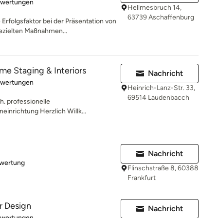
rtung: 5 von 5 Sternen
ewertungen
Hellmesbruch 14,
63739 Aschaffenburg
rfolgsfaktor bei der Präsentation von
ezielten Maßnahmen...
e Staging & Interiors
Nachricht
rtung: 5 von 5 Sternen
ewertungen
Heinrich-Lanz-Str. 33,
69514 Laudenbacch
h. professionelle
einrichtung Herzlich Willk...
Nachricht
rtung: 5 von 5 Sternen
ewertung
Flinschstraße 8, 60388
Frankfurt
r Design
Nachricht
rtung: 5 von 5 Sternen
ewertungen