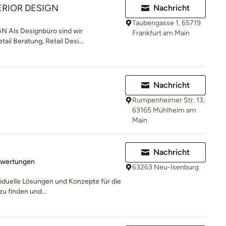
ERIOR DESIGN
Nachricht
Taubengasse 1, 65719
 Als Designbüro sind wir
Frankfurt am Main
tail Beratung, Retail Desi...
Nachricht
Rumpenheimer Str. 13,
63165 Mühlheim am
Main
Nachricht
rtung: 5 von 5 Sternen
ewertungen
63263 Neu-Isenburg
ividuelle Lösungen und Konzepte für die
u finden und...