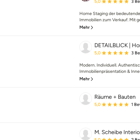
Durchschnittliche Bewe
5,0
3 B
Home Staging der bedeutende E
Immobilien zum Verkauf. Mit g
Mehr
DETAILBLICK | Hom
Durchschnittliche Bewe
5,0
3 B
Modern. Individuell. Authentisc
Immobilienpräsentation & Innen
Mehr
Räume + Bauten
Durchschnittliche Bewe
5,0
1 B
M. Scheibe Interio
Durchschnittliche Bewe
5,0
2 B