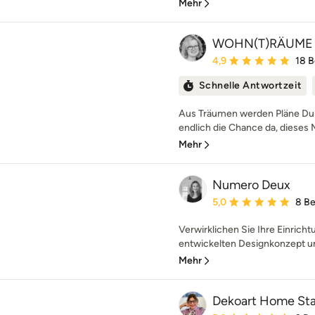
Mehr
WOHN(T)RÄUME
Durchschnittliche Bewe
4,9
18 
Schnelle Antwortzeit
Aus Träumen werden Pläne Dur
endlich die Chance da, dieses 
Mehr
Numero Deux
Durchschnittliche Bewe
5,0
8 B
Verwirklichen Sie Ihre Einrich
entwickelten Designkonzept und
Mehr
Dekoart Home St