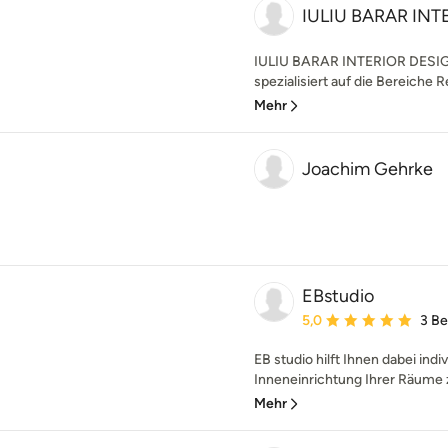
IULIU BARAR INT
IULIU BARAR INTERIOR DESIGN
spezialisiert auf die Bereiche Re
Mehr
Joachim Gehrke
EBstudio
Durchschnittliche Bewe
5,0
3 B
EB studio hilft Ihnen dabei ind
Inneneinrichtung Ihrer Räume z
Mehr