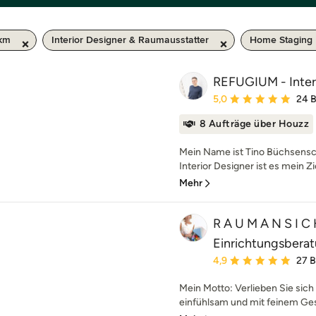
 km
Interior Designer & Raumausstatter
Home Staging
REFUGIUM - Inter
Durchschnittliche Bewe
5,0
24 
8 Aufträge über Houzz
Mein Name ist Tino Büchsensch
Interior Designer ist es mein Zi
Mehr
R A U M A N S I C 
Einrichtungsbera
Durchschnittliche Bewe
4,9
27 
Mein Motto: Verlieben Sie sich 
einfühlsam und mit feinem Ges