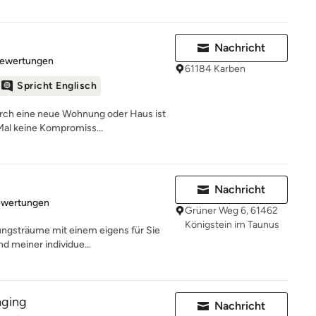
Nachricht
rtung: 4.9 von 5 Sternen
Bewertungen
61184 Karben
Spricht Englisch
ch eine neue Wohnung oder Haus ist
Mal keine Kompromiss...
Nachricht
rtung: 5 von 5 Sternen
ewertungen
Grüner Weg 6, 61462
Königstein im Taunus
tungsträume mit einem eigens für Sie
 meiner individue...
aging
Nachricht