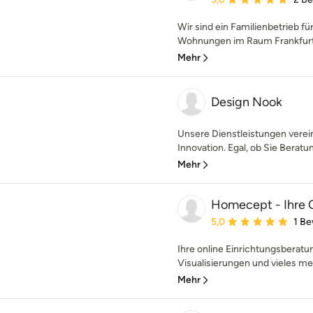
Wir sind ein Familienbetrieb fü
Wohnungen im Raum Frankfurt. Un
Mehr
Design Nook
Unsere Dienstleistungen verein
Innovation. Egal, ob Sie Beratun
Mehr
Homecept - Ihre 
Durchschnittliche Bewe
5,0
1 B
Ihre online Einrichtungsberat
Visualisierungen und vieles mehr
Mehr