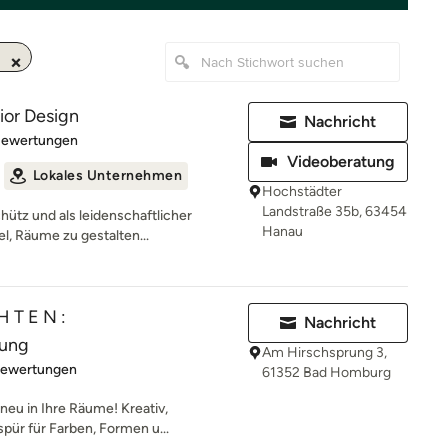
ior Design
Nachricht
rtung: 5 von 5 Sternen
Bewertungen
Videoberatung
Lokales Unternehmen
Hochstädter
Landstraße 35b, 63454
ütz und als leidenschaftlicher
Hanau
el, Räume zu gestalten...
H T E N :
Nachricht
tung
Am Hirschsprung 3,
rtung: 4.9 von 5 Sternen
Bewertungen
61352 Bad Homburg
neu in Ihre Räume! Kreativ,
pür für Farben, Formen u...