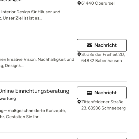
61440 Oberursel
r Interior Design für Häuser und
ser Ziel ist ist es...
Nachricht
Straße der Freiheit 2D,
en kreative Vision, Nachhaltigkeit und
64832 Babenhausen
g, Designk...
Online Einrichtungsberatung
Nachricht
rtung: 5 von 5 Sternen
ewertung
Zittenfeldener Straße
23, 63936 Schneeberg
ung – maßgeschneiderte Konzepte,
. Gestalten Sie Ihr...