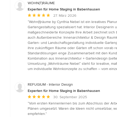
WOHN(T)RÄUME
Experten für Home Staging in Babenhausen
Durchschnittliche
27. März 2026
Bewertung:
“Wohn(t)räume by Cynthia Nebel ist ein kreatives Plan
5
Gartengestaltung spezialisiert hat. Interior Designerin
von
maßgeschneiderte Konzepte Ihre Arbeit zeichnet sich
5
auch Außenbereiche: Innenarchitektur & Design Rau
Sternen
Garten- und Landschaftsgestaltung individuelle Garte
ihre zukünftigen Räume oder Gärten oft schon vorab real
Standardlösungen enge Zusammenarbeit mit den Kunden
Kombination aus Innenarchitektur + Gartendesign (selt
Umsetzung „Wohnträume Nebel“ steht für kreative, ma
um individuelle Wohnkonzepte zu schaffen – vom einze
REFUGIUM - Interior Design
Experten für Home Staging in Babenhausen
Durchschnittliche
30. September 2025
Bewertung:
“Vom ersten Kennenlernen bis zum Abschluss der Arbe
5
Plänen umgesetzt. Waren die Ideen nicht umsetzbar, wu
von
empfehlen.”