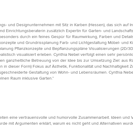
ungs- und Designunternehmen mit Sitz in Karben (Hessen), das sich auf I
 und Einrichtungsberaterin zusätzlich Expertin für Garten- und Landschaf
 besonders durch ein feines Gespür für Raumwirkung, Farben und Detai
mkonzepte und Grundrissplanung Farb- und Lichtgestaltung Möbel- un
nplanung Pflanzkonzepte und Bepflanzungspläne Visualisierungen (2D/3
istisch visualisiert erleben. Cynthia Nebel verfolgt einen sehr persönlic
 ganzheitliche Betreuung von der Idee bis zur Umsetzung Ziel: aus R
en in dieser Form) Fokus auf Ästhetik, Funktionalität und Nachhaltigkei
ßgeschneiderte Gestaltung von Wohn- und Lebensräumen. Cynthia Nebel 
lnen Raum inklusive Garten.”
iten eine vertrauensvolle und humorvolle Zusammenarbeit. Ideen und V
rde mit Argumenten erklärt, warum es nicht geht und Alternativen wurd