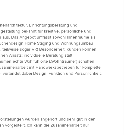
nnenarchitektur, Einrichtungsberatung und
tsgestaltung bekannt für kreative, persönliche und
ls aus. Das Angebot umfasst sowohl Innenräume als
d Küchendesign Home Staging und Wohnungsumbau
D, teilweise sogar VR) Besonderheit: Kunden können
hen Ansatz: individuelle Beratung statt
äumen echte Wohlfühlorte („Wohnträume“) schaffen
t Zusammenarbeit mit Handwerksbetrieben für komplette
verbindet dabei Design, Funktion und Persönlichkeit,
orstellungen wurden angehört und sehr gut in den
en vorgestellt. Ich kann die Zusammenarbeit nur