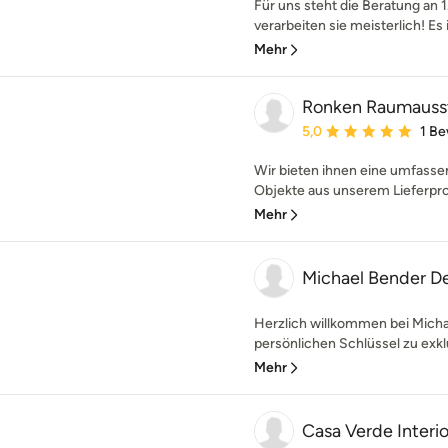
Für uns steht die Beratung an 1.
verarbeiten sie meisterlich! Es i
Mehr
Ronken Raumauss
Durchschnittliche Bewe
5,0
1 B
Wir bieten ihnen eine umfasse
Objekte aus unserem Lieferpro
Mehr
Michael Bender D
Herzlich willkommen bei Mich
persönlichen Schlüssel zu exklus
Mehr
Casa Verde Interio