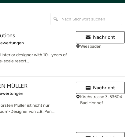
lutions
Nachricht
rtung: 4.8 von 5 Sternen
Bewertungen
Wiesbaden
interior designer with 10+ years of
e-scale resort...
TEN MÜLLER
Nachricht
rtung: 5 von 5 Sternen
Bewertungen
Kirchstrasse 3, 53604
Bad Honnef
orsten Müller ist nicht nur
um-Designer von z.B. Pen...