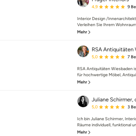
Durchschnittliche Bewe
4,9
9 B
Interior Design /Innenarchitek
Verleihen Sie Ihrem Wohnraum
Mehr
RSA Antiquitäten
Durchschnittliche Bewe
5,0
7 B
RSA Antiquitäten Wiesbaden i
für hochwertige Möbel, Antiqui
Mehr
Juliane Schirmer,
Durchschnittliche Bewe
5,0
3 B
Ich bin Juliane Schirmer, Inte
Räume individuell, funktional un
Mehr