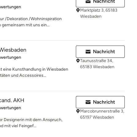
Nachricht
rtung: 4.9 von 5 Sternen
ewertungen
Marktplatz 3, 65183
Wiesbaden
tur /Dekoration /Wohninspiration
 gemeinsam mit uns ein...
 Wiesbaden
Nachricht
rtung: 5 von 5 Sternen
ewertungen
Taunusstraße 34,
65183 Wiesbaden
st eine Kunsthandlung in Wiesbaden
täten und Accessoires...
 cand. AKH
Nachricht
rtung: 5 von 5 Sternen
ewertungen
Marcobrunnerstraße 3,
65197 Wiesbaden
rior Designerin mit dem Anspruch,
d mit viel Feingef...