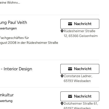
deine Wohnv...
ng Paul Veith
Nachricht
rtung: 5 von 5 Sternen
ewertungen
Rüdesheimer Straße
12, 65366 Geisenheim
Fachgeschäftes für
gust 2008 in der Rüdesheimer Straße
- Interior Design
Nachricht
Constanze Ladner,
65193 Wiesbaden
nkultur
Nachricht
rtung: 5 von 5 Sternen
ewertung
Dotzheimer Straße 61,
65197 Wiesbaden