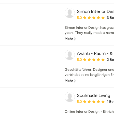
Simon Interior De
Durchschnittliche Bewe
5,0
3 B
Simon Interior Design has grace
years. They really made a name
Mehr
Avanti - Raum - 
Durchschnittliche Bewe
5,0
2 B
Geschäftsführer, Designer un
verbindet seine langjährigen E
Mehr
Soulmade Living
Durchschnittliche Bewe
5,0
1 B
Online Interior Design • Einric