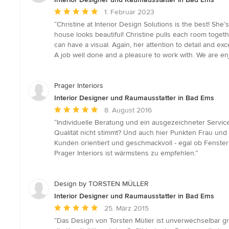
Durchschnittliche
1. Februar 2023
Bewertung:
“Christine at Interior Design Solutions is the best! Sh
5
house looks beautiful! Christine pulls each room togeth
von
can have a visual. Again, her attention to detail and ex
5
A job well done and a pleasure to work with. We are enj
Sternen
Prager Interiors
Interior Designer und Raumausstatter in Bad Ems
Durchschnittliche
8. August 2016
Bewertung:
“Individuelle Beratung und ein ausgezeichneter Service
5
Qualität nicht stimmt? Und auch hier Punkten Frau und 
von
Kunden orientiert und geschmackvoll - egal ob Fenste
5
Prager Interiors ist wärmstens zu empfehlen.”
Sternen
Design by TORSTEN MÜLLER
Interior Designer und Raumausstatter in Bad Ems
Durchschnittliche
25. März 2015
Bewertung:
“Das Design von Torsten Müller ist unverwechselbar gr
5