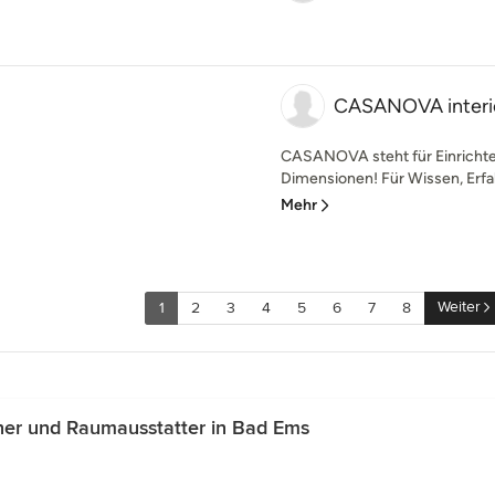
CASANOVA interi
CASANOVA steht für Einrichten
Dimensionen! Für Wissen, Erfah
Mehr
Weiter
1
2
3
4
5
6
7
8
ner und Raumausstatter in Bad Ems