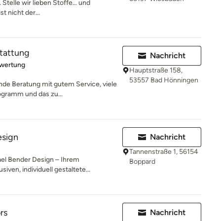
 Stelle wir lieben Stoffe... und
st nicht der...
tattung
Nachricht
rtung: 5 von 5 Sternen
ewertung
Hauptstraße 158,
53557 Bad Hönningen
nde Beratung mit gutem Service, viele
gramm und das zu...
esign
Nachricht
Tannenstraße 1, 56154
ael Bender Design – Ihrem
Boppard
iven, individuell gestaltete...
rs
Nachricht