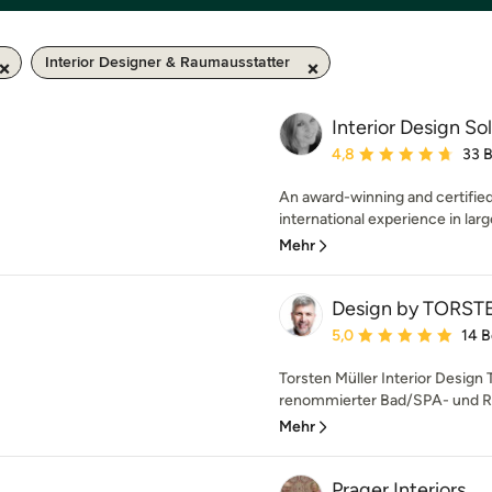
Interior Designer & Raumausstatter
Interior Design So
Durchschnittliche Bewe
4,8
33 
An award-winning and certified 
international experience in larg
Mehr
Design by TORS
Durchschnittliche Bewe
5,0
14 
Torsten Müller Interior Design T
renommierter Bad/SPA- und Ra
Mehr
Prager Interiors