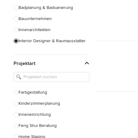
Badplanung & Badsanierung
Bauunternehmen
Innenarchitekten
Interior Designer & Raumausstatter
Küchenplanung
Projektart
Landschaftsarchitekten
Armaturen & Sanitärbedarf
Beleuchtung
Farbgestaltung
Einbauschränke
Kinderzimmerplanung
Alle anzeigen
Inneneinrichtung
Feng Shui Beratung
Home Staging