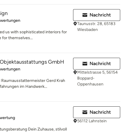
sign
Nachricht
rtung: 5 von 5 Sternen
ewertungen
Taunusstr. 28, 65183
Wiesbaden
d us with sophisticated interiors for
 for themselves...
& Objektausstattungs GmbH
Nachricht
rtung: 5 von 5 Sternen
ewertungen
Mittelstrasse 5, 56154
Boppard-
d Raumausstattermeister Gerd Krah
Oppenhausen
rfahrungen im Handwerk...
Nachricht
rtung: 5 von 5 Sternen
ewertung
56112 Lahnstein
htungsberatung Dein Zuhause, stilvoll