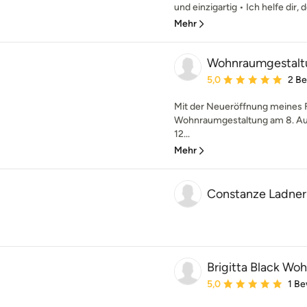
und einzigartig • Ich helfe dir, 
Mehr
Wohnraumgestaltu
Durchschnittliche Bewe
5,0
2 B
Mit der Neueröffnung meines 
Wohnraumgestaltung am 8. Au
12...
Mehr
Constanze Ladner 
Brigitta Black Woh
Durchschnittliche Bewe
5,0
1 B