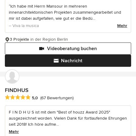
“Ich habe mit Herrn Mansour in mehreren
innenarchitektonischen Projekten zusammengearbeitet und
mir ist dabei aufgefallen, wie gut er die Bedü...
– Viva la musica
Mehr
3 Projekte
in der Region Berlin
Videoberatung buchen
Nachricht
FINDHUS
Durchschnittliche Bewertung: 5 von 5 Sternen
5,0
(67 Bewertungen)
F I N D H U S ist mit dem "Best of houzz Award 2025"
ausgezeichnet worden. Vielen Dank für fortlaufende Ehrungen
seit 2018! Ich höre aufme...
Mehr