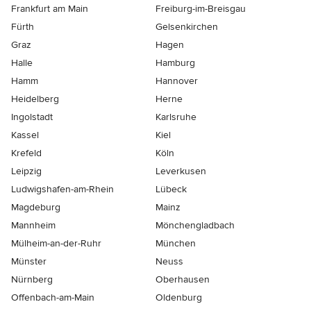
Frankfurt am Main
Freiburg-im-Breisgau
Fürth
Gelsenkirchen
Graz
Hagen
Halle
Hamburg
Hamm
Hannover
Heidelberg
Herne
Ingolstadt
Karlsruhe
Kassel
Kiel
Krefeld
Köln
Leipzig
Leverkusen
Ludwigshafen-am-Rhein
Lübeck
Magdeburg
Mainz
Mannheim
Mönchen­gladbach
Mülheim-an-der-Ruhr
München
Münster
Neuss
Nürnberg
Oberhausen
Offenbach-am-Main
Oldenburg