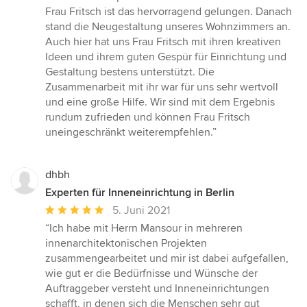
Frau Fritsch ist das hervorragend gelungen. Danach
stand die Neugestaltung unseres Wohnzimmers an.
Auch hier hat uns Frau Fritsch mit ihren kreativen
Ideen und ihrem guten Gespür für Einrichtung und
Gestaltung bestens unterstützt. Die
Zusammenarbeit mit ihr war für uns sehr wertvoll
und eine große Hilfe. Wir sind mit dem Ergebnis
rundum zufrieden und können Frau Fritsch
uneingeschränkt weiterempfehlen.”
dhbh
Experten für Inneneinrichtung in Berlin
Durchschnittliche
5. Juni 2021
Bewertung:
“Ich habe mit Herrn Mansour in mehreren
5
innenarchitektonischen Projekten
von
zusammengearbeitet und mir ist dabei aufgefallen,
5
wie gut er die Bedürfnisse und Wünsche der
Sternen
Auftraggeber versteht und Inneneinrichtungen
schafft, in denen sich die Menschen sehr gut