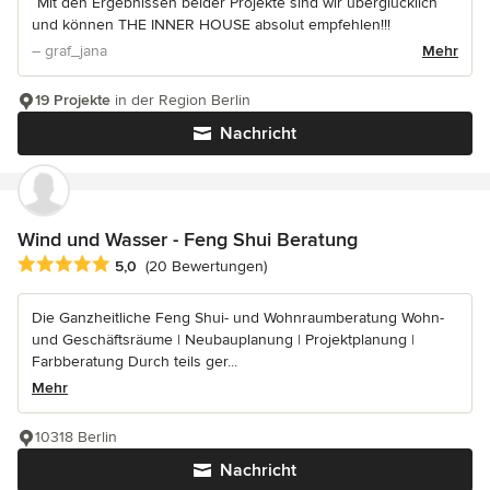
“Mit den Ergebnissen beider Projekte sind wir überglücklich
und können THE INNER HOUSE absolut empfehlen!!!
– graf_jana
Mehr
19 Projekte
in der Region Berlin
Nachricht
Wind und Wasser - Feng Shui Beratung
Durchschnittliche Bewertung: 5 von 5 Sternen
5,0
(20 Bewertungen)
Die Ganzheitliche Feng Shui- und Wohnraumberatung Wohn-
und Geschäftsräume | Neubauplanung | Projektplanung |
Farbberatung Durch teils ger...
Mehr
10318 Berlin
Nachricht