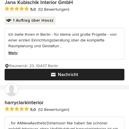
Jana Kubischik Interior GmbH
Durchschnittliche Bewertung: 5 von 5 Sternen
5,0
(12 Bewertungen)
1 Auftrag über Houzz
Ich biete Ihnen in Berlin - für kleine und große Projekte - von
einer ersten Einrichtungsberatung über die komplette
Raumplanung und Gestaltun...
Mehr
Raumerstr. 23, 10437 Berlin
Nachricht
harryclarkinterior
Durchschnittliche Bewertung: 5 von 5 Sternen
5,0
(12 Bewertungen)
...for #ANewAestheticDimension Nie haben Sie schöner
gelebt! Interieurs ohne Verfallsdatum! harryclarkinterior ist ein