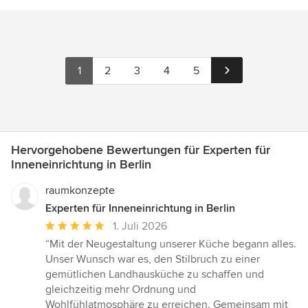
1
2
3
4
5
Hervorgehobene Bewertungen für Experten für
Inneneinrichtung in Berlin
raumkonzepte
Experten für Inneneinrichtung in Berlin
Durchschnittliche
1. Juli 2026
Bewertung:
“Mit der Neugestaltung unserer Küche begann alles.
5
Unser Wunsch war es, den Stilbruch zu einer
von
gemütlichen Landhausküche zu schaffen und
5
gleichzeitig mehr Ordnung und
Sternen
Wohlfühlatmosphäre zu erreichen. Gemeinsam mit