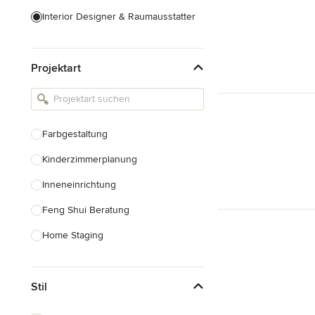
Interior Designer & Raumausstatter
Küchenplanung
Projektart
Landschaftsarchitekten
Armaturen & Sanitärbedarf
Beleuchtung
Farbgestaltung
Einbauschränke
Kinderzimmerplanung
Alle anzeigen
Inneneinrichtung
Feng Shui Beratung
Home Staging
Design-Beratung
Stil
Alle anzeigen