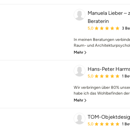
Manuela Lieber – z
Beraterin
Durchschnittliche Bewe
5,0
3 B
In meinen Beratungen verbind
Raum- und Architekturpsycholog
Mehr
Hans-Peter Harms 
Durchschnittliche Bewe
5,0
1 B
Wir verbringen über 80% unser
habe ich das Wohlbefinden der 
Mehr
TOM-Objektdesi
Durchschnittliche Bewe
5,0
1 B