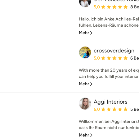
Durchschnittliche Bewe
5,0
8 B
Hallo, ich bin Anke Achilles-R
fühlen. Lebens-Räume schöner
Mehr
crossoverdesign
Durchschnittliche Bewe
5,0
6 B
With more than 20 years of exp
can help you fulfill your interio
Mehr
Aggi Interiors
Durchschnittliche Bewe
5,0
5 B
Willkommen bei Aggi Interiors!
dass Ihr Raum nicht nur funktio
Mehr