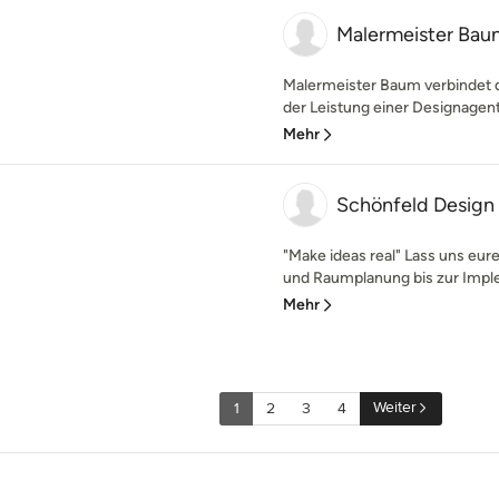
Malermeister Bau
Malermeister Baum verbindet d
der Leistung einer Designagent
Mehr
Schönfeld Design
"Make ideas real" Lass uns eur
und Raumplanung bis zur Imple
Mehr
Weiter
1
2
3
4