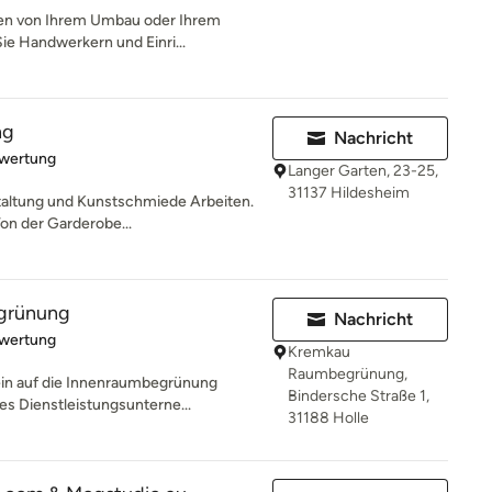
gen von Ihrem Umbau oder Ihrem
ie Handwerkern und Einri...
ng
Nachricht
rtung: 5 von 5 Sternen
ewertung
Langer Garten, 23-25,
31137 Hildesheim
staltung und Kunstschmiede Arbeiten.
on der Garderobe...
grünung
Nachricht
rtung: 5 von 5 Sternen
ewertung
Kremkau
Raumbegrünung,
in auf die Innenraumbegrünung
Bindersche Straße 1,
hes Dienstleistungsunterne...
31188 Holle