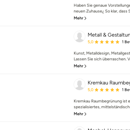
Haben Sie genaue Vorstellun
neuen Zuhause¿ So klar, dass S
Mehr
Metall & Gestaltu
Durchschnittliche Bewe
5,0
1 B
Kunst, Metalldesign, Metallge
Lassen Sie sich überraschen. V
Mehr
Kremkau Raumbe
Durchschnittliche Bewe
5,0
1 B
Kremkau Raumbegrünung ist e
spezialisiertes, mittelständisc
Mehr