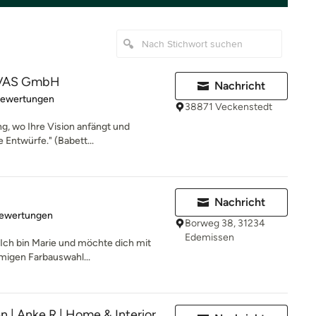
IVAS GmbH
Nachricht
rtung: 5 von 5 Sternen
Bewertungen
38871 Veckenstedt
ng, wo Ihre Vision anfängt und
 Entwürfe." (Babett...
Nachricht
rtung: 5 von 5 Sternen
Bewertungen
Borweg 38, 31234
Edemissen
ch bin Marie und möchte dich mit
mmigen Farbauswahl...
n | Anke R | Home & Interior