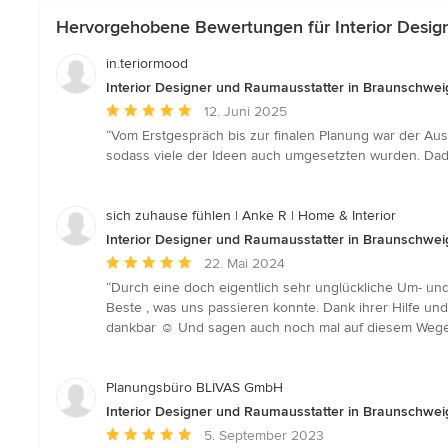
Hervorgehobene Bewertungen für Interior Desig
in.teriormood
Interior Designer und Raumausstatter in Braunschwei
Durchschnittliche
12. Juni 2025
Bewertung:
“Vom Erstgespräch bis zur finalen Planung war der Aust
5
sodass viele der Ideen auch umgesetzten wurden. Dad
von
5
Sternen
sich zuhause fühlen | Anke R | Home & Interior
Interior Designer und Raumausstatter in Braunschwei
Durchschnittliche
22. Mai 2024
Bewertung:
“Durch eine doch eigentlich sehr unglückliche Um- un
5
Beste , was uns passieren konnte. Dank ihrer Hilfe un
von
dankbar ☺️ Und sagen auch noch mal auf diesem Wege
5
Sternen
Planungsbüro BLIVAS GmbH
Interior Designer und Raumausstatter in Braunschwei
Durchschnittliche
5. September 2023