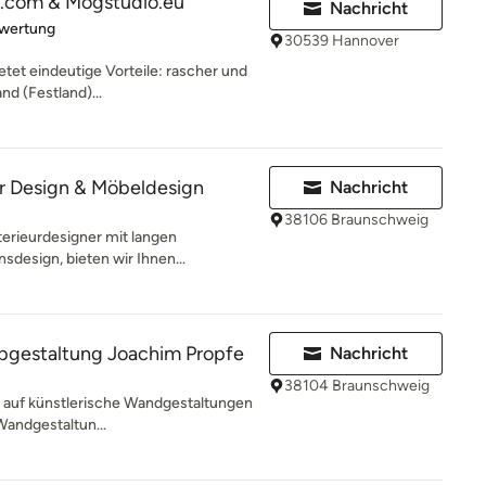
.com & Mogstudio.eu
Nachricht
rtung: 5 von 5 Sternen
ewertung
30539 Hannover
etet eindeutige Vorteile: rascher und
d (Festland)...
ior Design & Möbeldesign
Nachricht
38106 Braunschweig
terieurdesigner mit langen
design, bieten wir Ihnen...
arbgestaltung Joachim Propfe
Nachricht
38104 Braunschweig
rt auf künstlerische Wandgestaltungen
 Wandgestaltun...