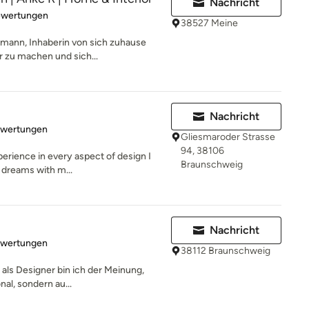
Nachricht
rtung: 5 von 5 Sternen
ewertungen
38527 Meine
eimann, Inhaberin von sich zuhause
 zu machen und sich...
Nachricht
rtung: 5 von 5 Sternen
ewertungen
Gliesmaroder Strasse
94, 38106
erience in every aspect of design I
Braunschweig
r dreams with m...
Nachricht
rtung: 5 von 5 Sternen
ewertungen
38112 Braunschweig
 als Designer bin ich der Meinung,
nal, sondern au...