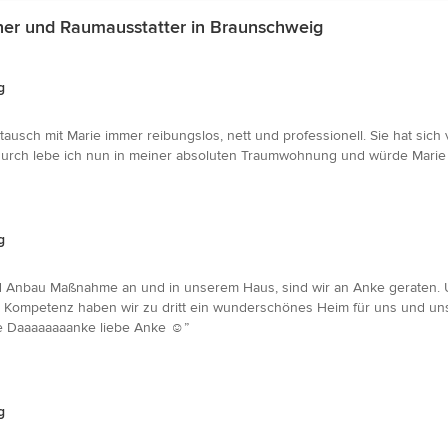
ner und Raumausstatter in Braunschweig
g
ausch mit Marie immer reibungslos, nett und professionell. Sie hat sich
urch lebe ich nun in meiner absoluten Traumwohnung und würde Marie 
g
d Anbau Maßnahme an und in unserem Haus, sind wir an Anke geraten. U
d Kompetenz haben wir zu dritt ein wunderschönes Heim für uns und unse
 Daaaaaaaanke liebe Anke ☺️”
g