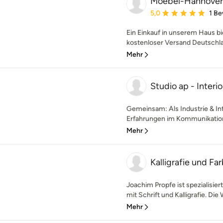
Moebel-Hannover
Durchschnittliche Bewe
5,0
1 B
Ein Einkauf in unserem Haus bi
kostenloser Versand Deutschlan
Mehr
Studio ap - Inter
Gemeinsam: Als Industrie & In
Erfahrungen im Kommunikations
Mehr
Kalligrafie und F
Joachim Propfe ist spezialisie
mit Schrift und Kalligrafie. Die
Mehr