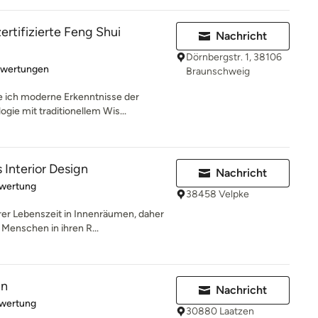
ertifizierte Feng Shui
Nachricht
Dörnbergstr. 1, 38106
rtung: 5 von 5 Sternen
ewertungen
Braunschweig
e ich moderne Erkenntnisse der
ie mit traditionellem Wis...
Interior Design
Nachricht
rtung: 5 von 5 Sternen
ewertung
38458 Velpke
er Lebenszeit in Innenräumen, daher
Menschen in ihren R...
gn
Nachricht
rtung: 5 von 5 Sternen
ewertung
30880 Laatzen