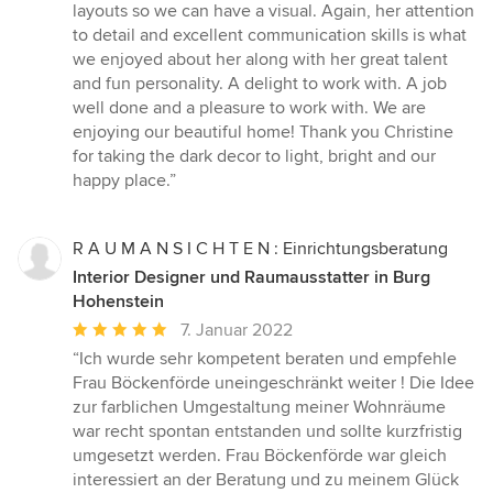
layouts so we can have a visual. Again, her attention
to detail and excellent communication skills is what
we enjoyed about her along with her great talent
and fun personality. A delight to work with. A job
well done and a pleasure to work with. We are
enjoying our beautiful home! Thank you Christine
for taking the dark decor to light, bright and our
happy place.”
R A U M A N S I C H T E N : Einrichtungsberatung
Interior Designer und Raumausstatter in Burg
Hohenstein
Durchschnittliche
7. Januar 2022
Bewertung:
“Ich wurde sehr kompetent beraten und empfehle
5
Frau Böckenförde uneingeschränkt weiter ! Die Idee
von
zur farblichen Umgestaltung meiner Wohnräume
5
war recht spontan entstanden und sollte kurzfristig
Sternen
umgesetzt werden. Frau Böckenförde war gleich
interessiert an der Beratung und zu meinem Glück