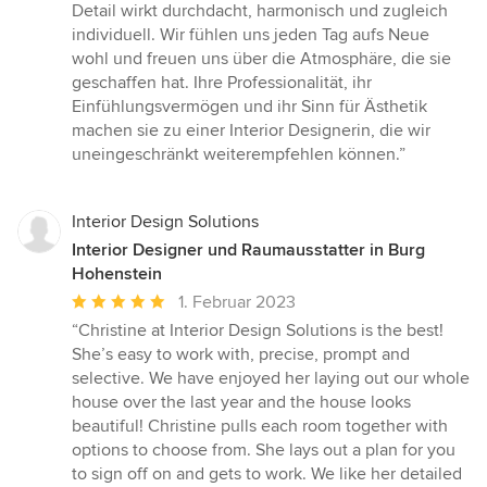
Detail wirkt durchdacht, harmonisch und zugleich
individuell. Wir fühlen uns jeden Tag aufs Neue
wohl und freuen uns über die Atmosphäre, die sie
geschaffen hat. Ihre Professionalität, ihr
Einfühlungsvermögen und ihr Sinn für Ästhetik
machen sie zu einer Interior Designerin, die wir
uneingeschränkt weiterempfehlen können.”
Interior Design Solutions
Interior Designer und Raumausstatter in Burg
Hohenstein
Durchschnittliche
1. Februar 2023
Bewertung:
“Christine at Interior Design Solutions is the best!
5
She’s easy to work with, precise, prompt and
von
selective. We have enjoyed her laying out our whole
5
house over the last year and the house looks
Sternen
beautiful! Christine pulls each room together with
options to choose from. She lays out a plan for you
to sign off on and gets to work. We like her detailed