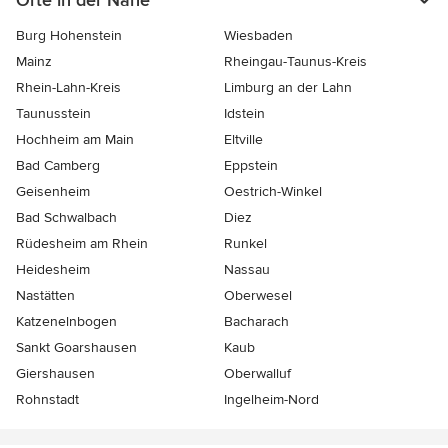
Orte in der Nähe
Burg Hohenstein
Wiesbaden
Mainz
Rheingau-Taunus-Kreis
Rhein-Lahn-Kreis
Limburg an der Lahn
Taunusstein
Idstein
Hochheim am Main
Eltville
Bad Camberg
Eppstein
Geisenheim
Oestrich-Winkel
Bad Schwalbach
Diez
Rüdesheim am Rhein
Runkel
Heidesheim
Nassau
Nastätten
Oberwesel
Katzenelnbogen
Bacharach
Sankt Goarshausen
Kaub
Giershausen
Oberwalluf
Rohnstadt
Ingelheim-Nord