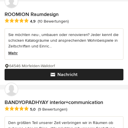
ROOMION Raumdesign
Durchschnittliche Bewertung: 4.9 von 5 Sternen
4,9
(10 Bewertungen)
Sie möchten neu-, umbauen oder renovieren? Jeder kennt die
schicken Katalogräume und ansprechenden Wohnbeispiele in
Zeitschriften und Einric...
Mehr
64546 Mörfelden-Walldorf
Nachricht
BANDYOPADHYAY interior+communication
Durchschnittliche Bewertung: 5 von 5 Sternen
5,0
(9 Bewertungen)
Den größten Teil unserer Zeit verbringen wir in Räumen ob