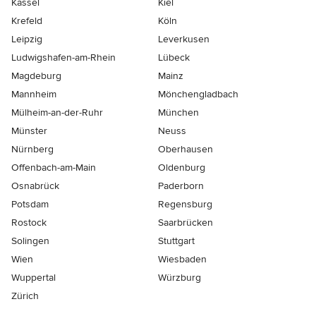
Kassel
Kiel
Krefeld
Köln
Leipzig
Leverkusen
Ludwigshafen-am-Rhein
Lübeck
Magdeburg
Mainz
Mannheim
Mönchen­gladbach
Mülheim-an-der-Ruhr
München
Münster
Neuss
Nürnberg
Oberhausen
Offenbach-am-Main
Oldenburg
Osnabrück
Paderborn
Potsdam
Regensburg
Rostock
Saarbrücken
Solingen
Stuttgart
Wien
Wiesbaden
Wuppertal
Würzburg
Zürich