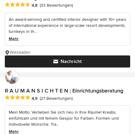
Durchschnittliche Bewertung: 4.8 von 5 Sternen
4,8
(33 Bewertungen)
An award-winning and certified interior designer with 10+ years
of international experience in large-scale resort developments,
turnkeys in th...
Mehr
Wiesbaden
Nachricht
R A U M A N S I C H T E N : Einrichtungsberatung
Durchschnittliche Bewertung: 4.9 von 5 Sternen
4,9
(27 Bewertungen)
Mein Motto: Verlieben Sie sich neu in Ihre Räume! Kreativ,
einfühlsam und mit feinem Gespür für Farben, Formen und
individuelle Wünsche. Tra...
Mehr