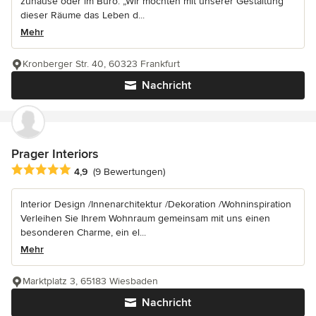
zuhause oder im Büro. „Wir möchten mit unserer Gestaltung
dieser Räume das Leben d...
Mehr
Kronberger Str. 40, 60323 Frankfurt
Nachricht
Prager Interiors
Durchschnittliche Bewertung: 4.9 von 5 Sternen
4,9
(9 Bewertungen)
Interior Design /Innenarchitektur /Dekoration /Wohninspiration
Verleihen Sie Ihrem Wohnraum gemeinsam mit uns einen
besonderen Charme, ein el...
Mehr
Marktplatz 3, 65183 Wiesbaden
Nachricht