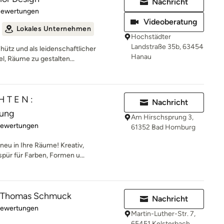
Nachricht
rtung: 5 von 5 Sternen
Bewertungen
Videoberatung
Lokales Unternehmen
Hochstädter
Landstraße 35b, 63454
ütz und als leidenschaftlicher
Hanau
el, Räume zu gestalten...
H T E N :
Nachricht
tung
Am Hirschsprung 3,
rtung: 4.9 von 5 Sternen
Bewertungen
61352 Bad Homburg
neu in Ihre Räume! Kreativ,
pür für Farben, Formen u...
 Thomas Schmuck
Nachricht
rtung: 5 von 5 Sternen
Bewertungen
Martin-Luther-Str. 7,
65451 Kelsterbach