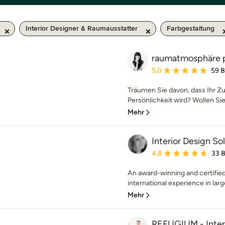
Interior Designer & Raumausstatter
Farbgestaltung
raumatmosphäre p
Durchschnittliche Bewe
5,0
59 
Träumen Sie davon, dass Ihr Z
Persönlichkeit wird? Wollen Sie
Mehr
Interior Design So
Durchschnittliche Bewe
4,8
33 
An award-winning and certified 
international experience in larg
Mehr
REFUGIUM - Inter