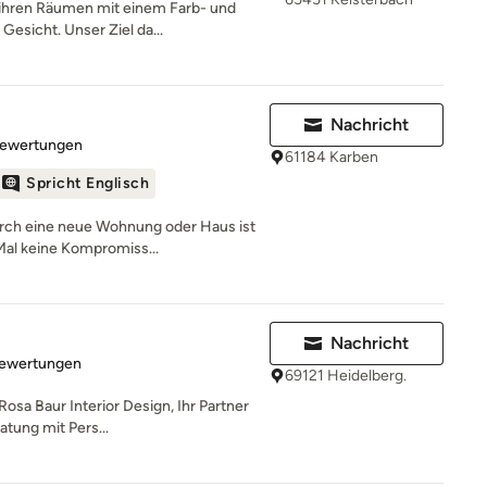
 ihren Räumen mit einem Farb- und
esicht. Unser Ziel da...
Nachricht
rtung: 4.9 von 5 Sternen
Bewertungen
61184 Karben
Spricht Englisch
ch eine neue Wohnung oder Haus ist
Mal keine Kompromiss...
Nachricht
rtung: 5 von 5 Sternen
Bewertungen
69121 Heidelberg.
osa Baur Interior Design, Ihr Partner
atung mit Pers...