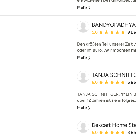
entwickelten Designkonzept und
Mehr
BANDYOPADHYAY 
Durchschnittliche Bewe
5,0
9 B
Den größten Teil unserer Zeit
oder im Büro. „Wir möchten mit
Mehr
TANJA SCHNITTG
Durchschnittliche Bewe
5,0
6 B
TANJA SCHNITTGER, “MEIN B
über 12 Jahren ist sie erfolgrei
Mehr
Dekoart Home St
Durchschnittliche Bewe
5,0
3 B