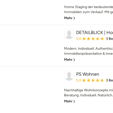
Home Staging der bedeutende E
Immobilien zum Verkauf. Mit g
Mehr
DETAILBLICK | Hom
Durchschnittliche Bewe
5,0
3 B
Modern. Individuell. Authentisc
Immobilienpräsentation & Innen
Mehr
PS Wohnen
Durchschnittliche Bewe
5,0
3 B
Nachhaltige Wohnkonzepte mit
Beratung. Individuell. Natürlich.
Mehr