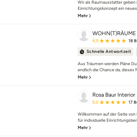
Wir als Raumausstatter geben
Einrichtungskonzept ein neues G
Mehr
WOHN(T)RÄUME
Durchschnittliche Bewe
4,9
18 
Schnelle Antwortzeit
Aus Träumen werden Pläne Dur
endlich die Chance da, dieses 
Mehr
Rosa Baur Interior
Durchschnittliche Bewe
5,0
17 
Willkommen auf der Seite von R
für individuelle Einrichtungsber
Mehr