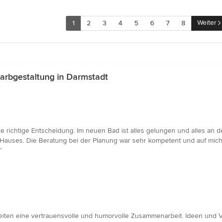
Weiter
1
2
3
4
5
6
7
8
arbgestaltung in Darmstadt
e richtige Entscheidung. Im neuen Bad ist alles gelungen und alles an d
 Hauses. Die Beratung bei der Planung war sehr kompetent und auf mic
”
iten eine vertrauensvolle und humorvolle Zusammenarbeit. Ideen und V