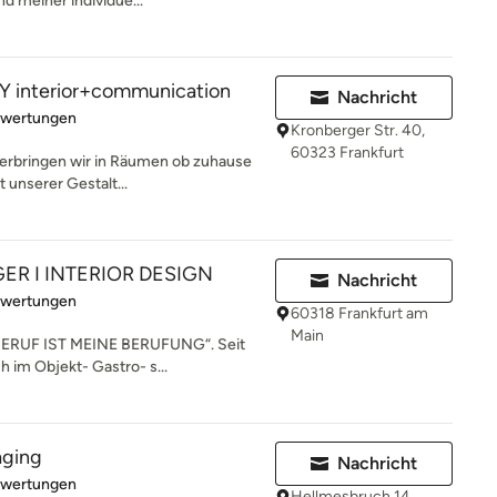
 meiner individue...
interior+communication
Nachricht
rtung: 5 von 5 Sternen
ewertungen
Kronberger Str. 40,
60323 Frankfurt
 verbringen wir in Räumen ob zuhause
 unserer Gestalt...
ER I INTERIOR DESIGN
Nachricht
rtung: 5 von 5 Sternen
ewertungen
60318 Frankfurt am
Main
ERUF IST MEINE BERUFUNG“. Seit
ch im Objekt- Gastro- s...
aging
Nachricht
rtung: 5 von 5 Sternen
ewertungen
Hellmesbruch 14,