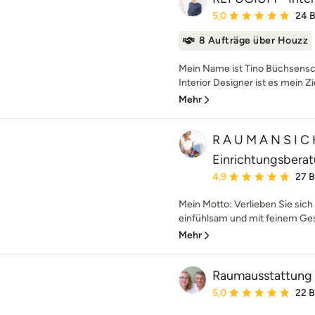
Durchschnittliche Bewe
5,0
24 
8 Aufträge über Houzz
Mein Name ist Tino Büchsensch
Interior Designer ist es mein Zi
Mehr
R A U M A N S I C 
Einrichtungsbera
Durchschnittliche Bewe
4,9
27 
Mein Motto: Verlieben Sie sich 
einfühlsam und mit feinem Ges
Mehr
Raumausstattung
Durchschnittliche Bewe
5,0
22 