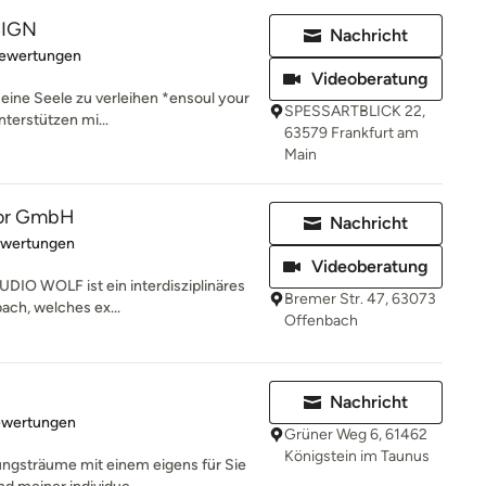
SIGN
Nachricht
rtung: 5 von 5 Sternen
Bewertungen
Videoberatung
eine Seele zu verleihen *ensoul your
SPESSARTBLICK 22,
terstützen mi...
63579 Frankfurt am
Main
rior GmbH
Nachricht
rtung: 5 von 5 Sternen
ewertungen
Videoberatung
DIO WOLF ist ein interdisziplinäres
Bremer Str. 47, 63073
ach, welches ex...
Offenbach
Nachricht
rtung: 5 von 5 Sternen
ewertungen
Grüner Weg 6, 61462
Königstein im Taunus
tungsträume mit einem eigens für Sie