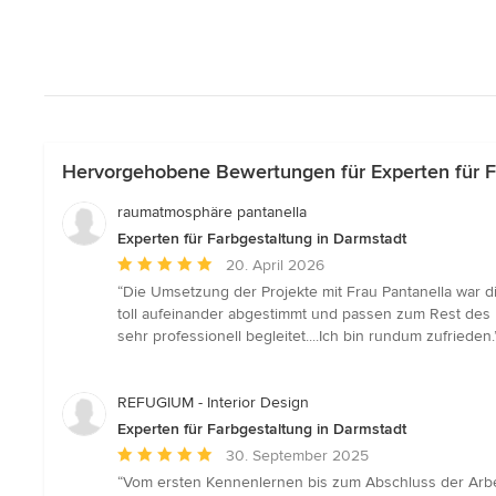
Hervorgehobene Bewertungen für Experten für F
raumatmosphäre pantanella
Experten für Farbgestaltung in Darmstadt
Durchschnittliche
20. April 2026
Bewertung:
“Die Umsetzung der Projekte mit Frau Pantanella war di
5
toll aufeinander abgestimmt und passen zum Rest des
von
sehr professionell begleitet....Ich bin rundum zufrieden.
5
Sternen
REFUGIUM - Interior Design
Experten für Farbgestaltung in Darmstadt
Durchschnittliche
30. September 2025
Bewertung:
“Vom ersten Kennenlernen bis zum Abschluss der Arbe