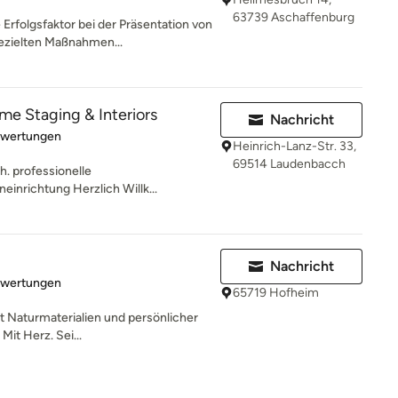
63739 Aschaffenburg
rfolgsfaktor bei der Präsentation von
ezielten Maßnahmen...
e Staging & Interiors
Nachricht
rtung: 5 von 5 Sternen
ewertungen
Heinrich-Lanz-Str. 33,
69514 Laudenbacch
h. professionelle
einrichtung Herzlich Willk...
Nachricht
rtung: 5 von 5 Sternen
ewertungen
65719 Hofheim
 Naturmaterialien und persönlicher
 Mit Herz. Sei...