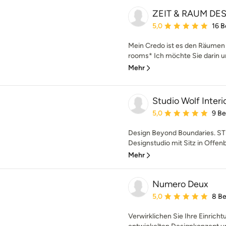
ZEIT & RAUM DE
Durchschnittliche Bewe
5,0
16 
Mein Credo ist es den Räumen 
rooms* Ich möchte Sie darin un
Mehr
Studio Wolf Inte
Durchschnittliche Bewe
5,0
9 B
Design Beyond Boundaries. STU
Designstudio mit Sitz in Offenb
Mehr
Numero Deux
Durchschnittliche Bewe
5,0
8 B
Verwirklichen Sie Ihre Einrich