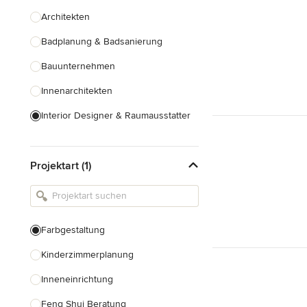
Architekten
Badplanung & Badsanierung
Bauunternehmen
Innenarchitekten
Interior Designer & Raumausstatter
Küchenplanung
Projektart (1)
Landschaftsarchitekten
Armaturen & Sanitärbedarf
Beleuchtung
Farbgestaltung
Einbauschränke
Kinderzimmerplanung
Alle anzeigen
Inneneinrichtung
Feng Shui Beratung