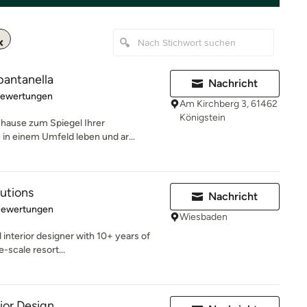
antanella
Nachricht
rtung: 5 von 5 Sternen
Bewertungen
Am Kirchberg 3, 61462
Königstein
uhause zum Spiegel Ihrer
 in einem Umfeld leben und ar...
lutions
Nachricht
rtung: 4.8 von 5 Sternen
Bewertungen
Wiesbaden
interior designer with 10+ years of
e-scale resort...
ior Design