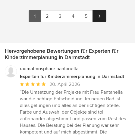
1
2
3
4
5
Hervorgehobene Bewertungen für Experten für
Kinderzimmerplanung in Darmstadt
raumatmosphäre pantanella
Experten für Kinderzimmerplanung in Darmstadt
Durchschnittliche
20. April 2026
Bewertung:
“Die Umsetzung der Projekte mit Frau Pantanella
5
war die richtige Entscheidung. Im neuen Bad ist
von
alles gelungen und alles an der richtigen Stelle.
5
Farbe und Auswahl der Objekte sind toll
Sternen
aufeinander abgestimmt und passen zum Rest des
Hauses. Die Beratung bei der Planung war sehr
kompetent und auf mich abgestimmt. Die