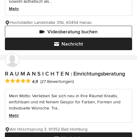
sowohl ästhetisch als...
Mehr
Hochstädter Landstraße 35b, 63454 Hanau
Videoberatung buchen
Nachricht
R A U M A N S I C H T E N : Einrichtungsberatung
Durchschnittliche Bewertung: 4.9 von 5 Sternen
4,9
(27 Bewertungen)
Mein Motto: Verlieben Sie sich neu in Ihre Räume! Kreativ,
einfühlsam und mit feinem Gespür für Farben, Formen und
individuelle Wünsche. Tra...
Mehr
Am Hirschsprung 3, 61352 Bad Homburg