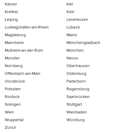
Kassel
Kiel
Krefeld
Köln
Leipzig
Leverkusen
Ludwigshafen-am-Rhein
Lübeck
Magdeburg
Mainz
Mannheim
Mönchen­gladbach
Mülheim-an-der-Ruhr
München
Münster
Neuss
Nürnberg
Oberhausen
Offenbach-am-Main
Oldenburg
Osnabrück
Paderborn
Potsdam
Regensburg
Rostock
Saarbrücken
Solingen
Stuttgart
Wien
Wiesbaden
Wuppertal
Würzburg
Zürich