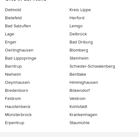
Detmold
Kreis Lippe
Bielefeld
Herford
Bad Salzuflen
Lemgo
Lage
Delbrück
Enger
Bad Driburg
Oerlinghausen
Blomberg
Bad Lippspringe
Steinheim
Barntrup
Schieder-Schwalenberg
Nieheim
Bentlake
Oeynhausen
Himmighausen
Bredenborn
Bökendorf
Feldrom
Veldrom
Haustenbeck
Kohlstädt
Münsterbrock
Krankenhagen
Erpentrup
Staumühle