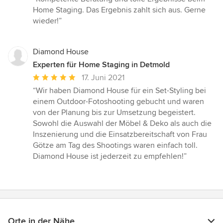
5
Home Staging. Das Ergebnis zahlt sich aus. Gerne
von
wieder!”
5
Sternen
Diamond House
Experten für Home Staging in Detmold
Durchschnittliche
17. Juni 2021
Bewertung:
“Wir haben Diamond House für ein Set-Styling bei
5
einem Outdoor-Fotoshooting gebucht und waren
von
von der Planung bis zur Umsetzung begeistert.
5
Sowohl die Auswahl der Möbel & Deko als auch die
Sternen
Inszenierung und die Einsatzbereitschaft von Frau
Götze am Tag des Shootings waren einfach toll.
Diamond House ist jederzeit zu empfehlen!”
Orte in der Nähe