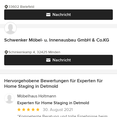
33602 Bielefeld
Nachricht
Schwenker Möbel- u. Innenausbau GmbH & Co.KG
Schinkenkamp 4, 32425 Minden
Nachricht
Hervorgehobene Bewertungen für Experten für
Home Staging in Detmold
Möbelhaus Holtmann
Experten für Home Staging in Detmold
Durchschnittliche
30. August 2021
Bewertung:
“Kompetente Beratung und tolle Ergebnisse beim