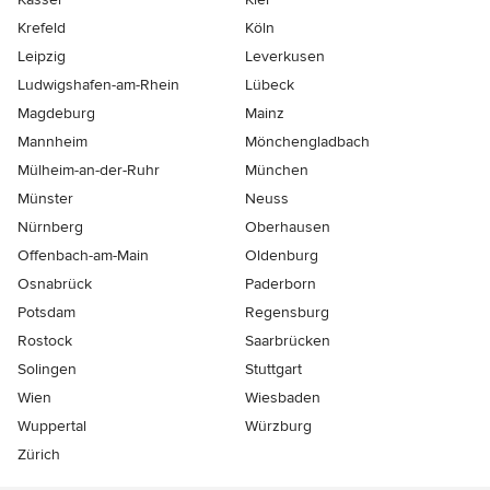
Krefeld
Köln
Leipzig
Leverkusen
Ludwigshafen-am-Rhein
Lübeck
Magdeburg
Mainz
Mannheim
Mönchen­gladbach
Mülheim-an-der-Ruhr
München
Münster
Neuss
Nürnberg
Oberhausen
Offenbach-am-Main
Oldenburg
Osnabrück
Paderborn
Potsdam
Regensburg
Rostock
Saarbrücken
Solingen
Stuttgart
Wien
Wiesbaden
Wuppertal
Würzburg
Zürich