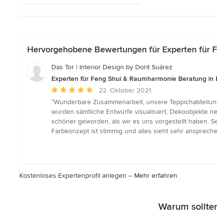
Hervorgehobene Bewertungen für Experten für 
Das Tor | Interior Design by Dorit Suárez
Experten für Feng Shui & Raumharmonie Beratung in
Durchschnittliche
22. Oktober 2021
Bewertung:
“Wunderbare Zusammenarbeit, unsere Teppichabteilung s
5
wurden sämtliche Entwürfe visualisiert, Dekoobjekte n
von
schöner geworden, als wir es uns vorgestellt haben. S
5
Farbkonzept ist stimmig und alles sieht sehr ansprech
Sternen
Kostenloses Expertenprofil anlegen –
Mehr erfahren
Warum sollten