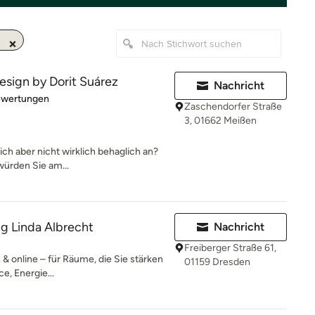
Design by Dorit Suárez
Nachricht
rtung: 5 von 5 Sternen
ewertungen
Zaschendorfer Straße
3, 01662 Meißen
ich aber nicht wirklich behaglich an?
würden Sie am...
g Linda Albrecht
Nachricht
Freiberger Straße 61,
& online – für Räume, die Sie stärken
01159 Dresden
, Energie...