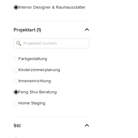
Interior Designer & Raumausstatter
Küchenplanung
Projektart (1)
Landschaftsarchitekten
Armaturen & Sanitärbedarf
Beleuchtung
Farbgestaltung
Einbauschränke
Kinderzimmerplanung
Alle anzeigen
Inneneinrichtung
Feng Shui Beratung
Home Staging
Design-Beratung
Stil
Alle anzeigen