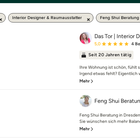
Interior Designer & Raumausstatter
Feng Shui Beratung
Das Tor | Interior 
Durchschnittliche Bewe
5,0
4 B
Seit 20 Jahren tätig
Ihre Wohnung ist schön, fühlt s
Irgend etwas fehlt? Eigentlich 
Mehr
Feng Shui Beratun
Feng Shui Beratung in Dresden 
Sie wünschen sich mehr Balance
Mehr