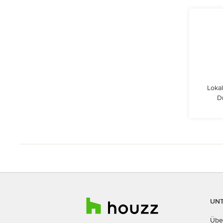
Lokal
D
UN
Übe