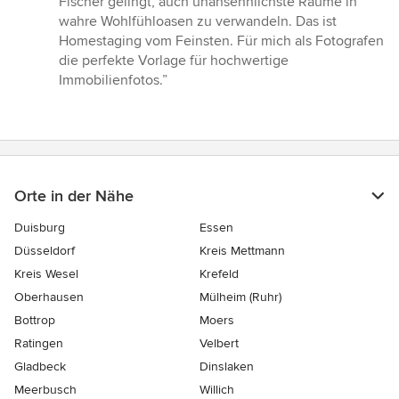
Fischer gelingt, auch unansehnlichste Räume in
von
wahre Wohlfühloasen zu verwandeln. Das ist
5
Homestaging vom Feinsten. Für mich als Fotografen
Sternen
die perfekte Vorlage für hochwertige
Immobilienfotos.”
Orte in der Nähe
Duisburg
Essen
Düsseldorf
Kreis Mettmann
Kreis Wesel
Krefeld
Oberhausen
Mülheim (Ruhr)
Bottrop
Moers
Ratingen
Velbert
Gladbeck
Dinslaken
Meerbusch
Willich