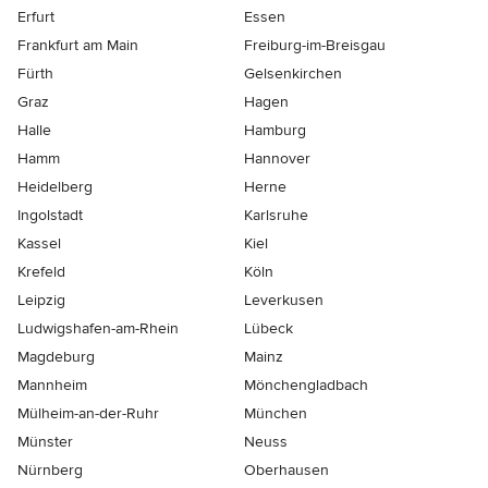
Erfurt
Essen
Frankfurt am Main
Freiburg-im-Breisgau
Fürth
Gelsenkirchen
Graz
Hagen
Halle
Hamburg
Hamm
Hannover
Heidelberg
Herne
Ingolstadt
Karlsruhe
Kassel
Kiel
Krefeld
Köln
Leipzig
Leverkusen
Ludwigshafen-am-Rhein
Lübeck
Magdeburg
Mainz
Mannheim
Mönchen­gladbach
Mülheim-an-der-Ruhr
München
Münster
Neuss
Nürnberg
Oberhausen