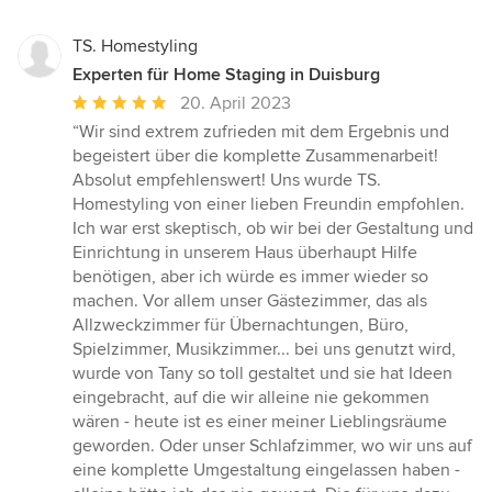
TS. Homestyling
Experten für Home Staging in Duisburg
Durchschnittliche
20. April 2023
Bewertung:
“Wir sind extrem zufrieden mit dem Ergebnis und
5
begeistert über die komplette Zusammenarbeit!
von
Absolut empfehlenswert! Uns wurde TS.
5
Homestyling von einer lieben Freundin empfohlen.
Sternen
Ich war erst skeptisch, ob wir bei der Gestaltung und
Einrichtung in unserem Haus überhaupt Hilfe
benötigen, aber ich würde es immer wieder so
machen. Vor allem unser Gästezimmer, das als
Allzweckzimmer für Übernachtungen, Büro,
Spielzimmer, Musikzimmer... bei uns genutzt wird,
wurde von Tany so toll gestaltet und sie hat Ideen
eingebracht, auf die wir alleine nie gekommen
wären - heute ist es einer meiner Lieblingsräume
geworden. Oder unser Schlafzimmer, wo wir uns auf
eine komplette Umgestaltung eingelassen haben -