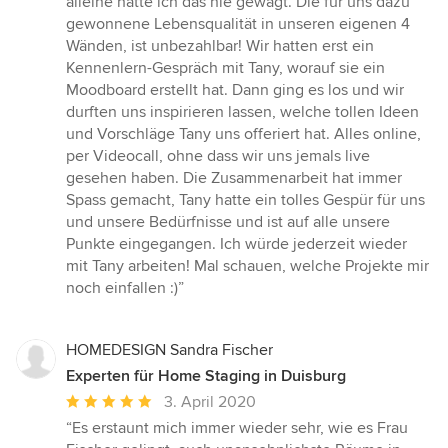
alleine hätte ich das nie gewagt. Die für uns dazu
gewonnene Lebensqualität in unseren eigenen 4
Wänden, ist unbezahlbar! Wir hatten erst ein
Kennenlern-Gespräch mit Tany, worauf sie ein
Moodboard erstellt hat. Dann ging es los und wir
durften uns inspirieren lassen, welche tollen Ideen
und Vorschläge Tany uns offeriert hat. Alles online,
per Videocall, ohne dass wir uns jemals live
gesehen haben. Die Zusammenarbeit hat immer
Spass gemacht, Tany hatte ein tolles Gespür für uns
und unsere Bedürfnisse und ist auf alle unsere
Punkte eingegangen. Ich würde jederzeit wieder
mit Tany arbeiten! Mal schauen, welche Projekte mir
noch einfallen :)”
HOMEDESIGN Sandra Fischer
Experten für Home Staging in Duisburg
Durchschnittliche
3. April 2020
Bewertung:
“Es erstaunt mich immer wieder sehr, wie es Frau
5