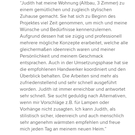
Bewertung:
“Judith hat meine Wohnung (Altbau, 3 Zimmer) zu
5
einem gemütlichen und zugleich stylischen
von
Zuhause gemacht. Sie hat sich zu Beginn des
5
Projektes viel Zeit genommen, um mich und meine
Sternen
Wünsche und Bedürfnisse kennenzulernen.
Aufgrund dessen hat sie zügig und professionell
mehrere mögliche Konzepte erarbeitet, welche alle
gleichermaßen ideenreich waren und meiner
Persönlichkeit und meinem Geschmack
entsprachen. Auch in der Umsetzungsphase hat sie
die empfohlenen Handwerker koordiniert und den
Überblick behalten. Die Arbeiten sind mehr als
zufriedenstellend und sehr schnell ausgeführt
worden. Judith ist immer erreichbar und antwortet
sehr schnell. Sie sucht geduldig nach Alternativen,
wenn mir Vorschläge z.B. für Lampen oder
Vorhänge nicht zusagten. Ich kann Judith, als
stilistisch sicher, ideenreich und auch menschlich
sehr angenehm wärmsten empfehlen und freue
mich jeden Tag an meinem neuen Heim.”