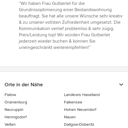
Bewertung:
“Wir haben Frau Gutberlet für die
5
Grundrissoptimierung einer Bestandswohnung
von
beauftragt. Sie hat alle unsere Wünsche sehr kreativ
5
& zu unserer vollsten Zufriedenheit umgesetzt. Die
Sternen
Kommunikation verlief problemlos & sehr zügig.
Preis/Leistung top! Wir würden Frau Gutberlet
jederzeit wieder buchen & können Sie
uneingeschränkt weiterempfehlen!”
Orte in der Nähe
Flatow
Landkreis Havelland
Oranienburg
Falkensee
Neuruppin
Hohen Neuendorf
Hennigsdorf
Nauen
Velten
Dallgow-Döberitz