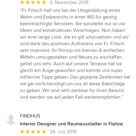
Durchschnittliche
5. November 2019
Bewertung:
“Fr. Fritsch half uns bei der Umgestaltung eines
5
Wohn-und Essbereichs in einer WG für geistig
von
beeinträchtigte Senioren. Sie sprudelte nur so vor
5
Ideen und konstruktiven Vorschlägen. Nun haben
Sternen
wir eine lange Liste, die es gilt umzusetzen und wir
sind dank des positiven Auftretens von Fr. Fritsch
sehr motiviert. Ihr Prinzip mit kleinen & einfachen
Mitteln umzugestalten und Neues zu erschaffen
gefiel uns sehr. Auch auf unsere Terrasse hat sie
gleich ein Auge geworfen und konnte uns super
hilfreiche Tipps geben. Das geplante Zeitfenster hat
sie gar nicht benötigt um uns all diese Ratschläge
zu geben. Wir sind sehr dankbar für ihren Besuch
und werden sie auf jeden Fall weiterempfehlen.”
FINDHUS
Interior Designer und Raumausstatter in Flatow
Durchschnittliche
24. Juli 2019