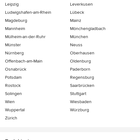
Leipzig
Leverkusen
Ludwigshafen-am-Rhein
Lübeck
Magdeburg
Mainz
Mannheim
Mönchen­gladbach
Mülheim-an-der-Ruhr
München
Münster
Neuss
Nürnberg
Oberhausen
Offenbach-am-Main
Oldenburg
Osnabrück
Paderborn
Potsdam
Regensburg
Rostock
Saarbrücken
Solingen
Stuttgart
Wien
Wiesbaden
Wuppertal
Würzburg
Zürich