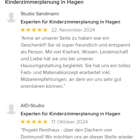
Kinderzimmerplanung in Hagen
Studio Sandmann
Experten für Kinderzimmerplanung in Hagen
Durchschnittliche
22. November 2024
Bewertung:
“Anne an unserer Seite zu haben war ein
5
Geschenk!!! Sie ist super freundlich und entspannt
von
als Person. Mit viel Klarheit, Wissen, Leidenschaft
5
und Liebe hat sie uns bei unserer
Sternen
Hausumgestaltung begleitet. Sie hat uns ein tolles
Farb- und Materialkonzept erarbeitet inkl.
Möbelempfehlungen, an dem wir uns sehr gut
orientieren können.”
AID-Studio
Experten für Kinderzimmerplanung in Hagen
Durchschnittliche
17. Oktober 2024
Bewertung:
“Projekt Penthaus - über den Dächern von
5
Dortmund! Wir möchten uns an dieser Stelle wieder