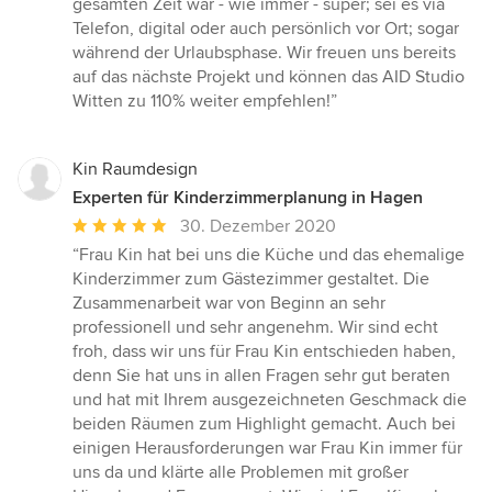
gesamten Zeit war - wie immer - super; sei es via
Telefon, digital oder auch persönlich vor Ort; sogar
während der Urlaubsphase. Wir freuen uns bereits
auf das nächste Projekt und können das AID Studio
Witten zu 110% weiter empfehlen!”
Kin Raumdesign
Experten für Kinderzimmerplanung in Hagen
Durchschnittliche
30. Dezember 2020
Bewertung:
“Frau Kin hat bei uns die Küche und das ehemalige
5
Kinderzimmer zum Gästezimmer gestaltet. Die
von
Zusammenarbeit war von Beginn an sehr
5
professionell und sehr angenehm. Wir sind echt
Sternen
froh, dass wir uns für Frau Kin entschieden haben,
denn Sie hat uns in allen Fragen sehr gut beraten
und hat mit Ihrem ausgezeichneten Geschmack die
beiden Räumen zum Highlight gemacht. Auch bei
einigen Herausforderungen war Frau Kin immer für
uns da und klärte alle Problemen mit großer