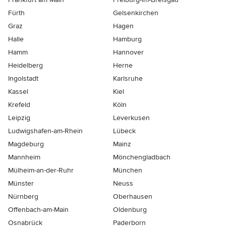
Fürth
Gelsenkirchen
Graz
Hagen
Halle
Hamburg
Hamm
Hannover
Heidelberg
Herne
Ingolstadt
Karlsruhe
Kassel
Kiel
Krefeld
Köln
Leipzig
Leverkusen
Ludwigshafen-am-Rhein
Lübeck
Magdeburg
Mainz
Mannheim
Mönchen­gladbach
Mülheim-an-der-Ruhr
München
Münster
Neuss
Nürnberg
Oberhausen
Offenbach-am-Main
Oldenburg
Osnabrück
Paderborn