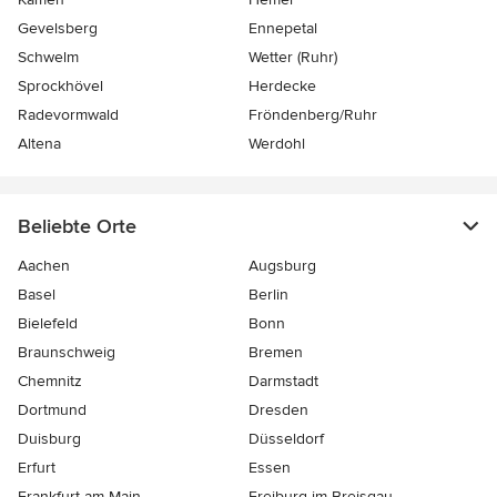
Gevelsberg
Ennepetal
Schwelm
Wetter (Ruhr)
Sprockhövel
Herdecke
Radevormwald
Fröndenberg/Ruhr
Altena
Werdohl
Beliebte Orte
Aachen
Augsburg
Basel
Berlin
Bielefeld
Bonn
Braunschweig
Bremen
Chemnitz
Darmstadt
Dortmund
Dresden
Duisburg
Düsseldorf
Erfurt
Essen
Frankfurt am Main
Freiburg-im-Breisgau