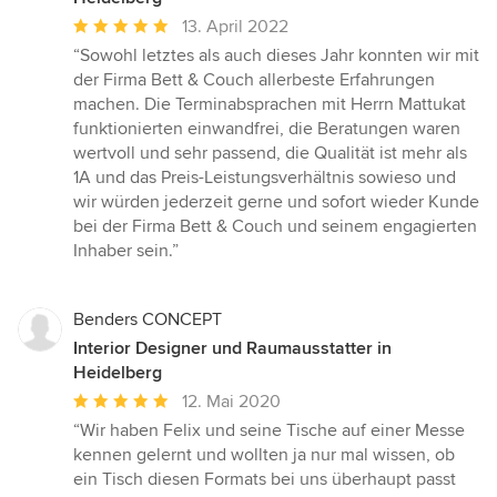
Durchschnittliche
13. April 2022
Bewertung:
“Sowohl letztes als auch dieses Jahr konnten wir mit
5
der Firma Bett & Couch allerbeste Erfahrungen
von
machen. Die Terminabsprachen mit Herrn Mattukat
5
funktionierten einwandfrei, die Beratungen waren
Sternen
wertvoll und sehr passend, die Qualität ist mehr als
1A und das Preis-Leistungsverhältnis sowieso und
wir würden jederzeit gerne und sofort wieder Kunde
bei der Firma Bett & Couch und seinem engagierten
Inhaber sein.”
Benders CONCEPT
Interior Designer und Raumausstatter in
Heidelberg
Durchschnittliche
12. Mai 2020
Bewertung:
“Wir haben Felix und seine Tische auf einer Messe
5
kennen gelernt und wollten ja nur mal wissen, ob
von
ein Tisch diesen Formats bei uns überhaupt passt