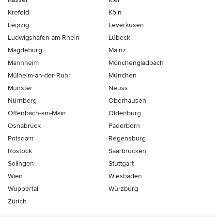
Krefeld
Köln
Leipzig
Leverkusen
Ludwigshafen-am-Rhein
Lübeck
Magdeburg
Mainz
Mannheim
Mönchen­gladbach
Mülheim-an-der-Ruhr
München
Münster
Neuss
Nürnberg
Oberhausen
Offenbach-am-Main
Oldenburg
Osnabrück
Paderborn
Potsdam
Regensburg
Rostock
Saarbrücken
Solingen
Stuttgart
Wien
Wiesbaden
Wuppertal
Würzburg
Zürich