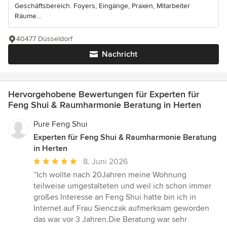
Geschäftsbereich. Foyers, Eingänge, Praxen, Mitarbeiter
Räume...
40477 Düsseldorf
Nachricht
Hervorgehobene Bewertungen für Experten für
Feng Shui & Raumharmonie Beratung in Herten
Pure Feng Shui
Experten für Feng Shui & Raumharmonie Beratung
in Herten
Durchschnittliche
8. Juni 2026
Bewertung:
“Ich wollte nach 20Jahren meine Wohnung
5
teilweise umgestalteten und weil ich schon immer
von
großes Interesse an Feng Shui hatte bin ich in
5
Internet auf Frau Sienczak aufmerksam geworden
Sternen
das war vor 3 Jahren.Die Beratung war sehr