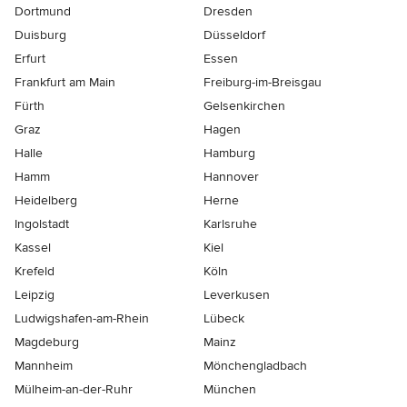
Dortmund
Dresden
Duisburg
Düsseldorf
Erfurt
Essen
Frankfurt am Main
Freiburg-im-Breisgau
Fürth
Gelsenkirchen
Graz
Hagen
Halle
Hamburg
Hamm
Hannover
Heidelberg
Herne
Ingolstadt
Karlsruhe
Kassel
Kiel
Krefeld
Köln
Leipzig
Leverkusen
Ludwigshafen-am-Rhein
Lübeck
Magdeburg
Mainz
Mannheim
Mönchen­gladbach
Mülheim-an-der-Ruhr
München