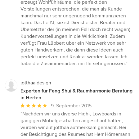
5
erzeugt Wohlfühlräume, die perfekt den
von
Vorstellungen entsprechen, die man als Kunde
5
manchmal nur sehr ungenügend kommunizieren
Sternen
kann. Das heißt, sie ist Dienstleister, Berater und
Übersetzter der (in meinem Fall doch recht wagen)
Kundenvorstellungen in die Wirklichkeit. Zudem
verfügt Frau Lübbert über ein Netzwerk von sehr
guten Handwerkern, die dann diese Ideen auch
perfekt umsetzen und Realität werden lassen. Ich
habe die Zusammenarbeit mir Ihr sehr genossen.”
jotthaa design
Experten für Feng Shui & Raumharmonie Beratung
in Herten
Durchschnittliche
9. September 2015
Bewertung:
“Nachdem wir uns diverse High-, Lowboards in
5
gängigen Möbelgeschäften angeschaut hatten,
von
wurden wir auf jotthaa aufmerksam gemacht. Bei
5
der Besichtigung des Raumes hat Herr Hörnemann