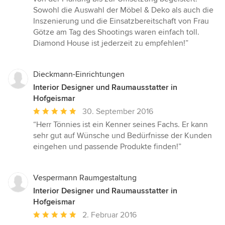
5
Sowohl die Auswahl der Möbel & Deko als auch die
Sternen
Inszenierung und die Einsatzbereitschaft von Frau
Götze am Tag des Shootings waren einfach toll.
Diamond House ist jederzeit zu empfehlen!”
Dieckmann-Einrichtungen
Interior Designer und Raumausstatter in
Hofgeismar
Durchschnittliche
30. September 2016
Bewertung:
“Herr Tönnies ist ein Kenner seines Fachs. Er kann
5
sehr gut auf Wünsche und Bedürfnisse der Kunden
von
eingehen und passende Produkte finden!”
5
Sternen
Vespermann Raumgestaltung
Interior Designer und Raumausstatter in
Hofgeismar
Durchschnittliche
2. Februar 2016