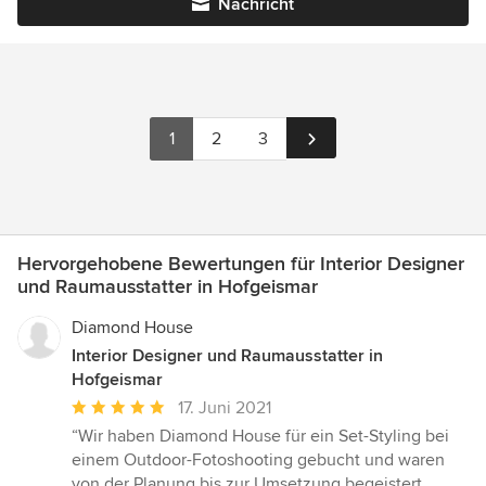
Nachricht
1
2
3
Hervorgehobene Bewertungen für Interior Designer
und Raumausstatter in Hofgeismar
Diamond House
Interior Designer und Raumausstatter in
Hofgeismar
Durchschnittliche
17. Juni 2021
Bewertung:
“Wir haben Diamond House für ein Set-Styling bei
5
einem Outdoor-Fotoshooting gebucht und waren
von
von der Planung bis zur Umsetzung begeistert.