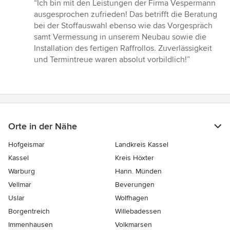
Bewertung:
“Ich bin mit den Leistungen der Firma Vespermann
5
ausgesprochen zufrieden! Das betrifft die Beratung
von
bei der Stoffauswahl ebenso wie das Vorgespräch
5
samt Vermessung in unserem Neubau sowie die
Sternen
Installation des fertigen Raffrollos. Zuverlässigkeit
und Termintreue waren absolut vorbildlich!”
Orte in der Nähe
Hofgeismar
Landkreis Kassel
Kassel
Kreis Höxter
Warburg
Hann. Münden
Vellmar
Beverungen
Uslar
Wolfhagen
Borgentreich
Willebadessen
Immenhausen
Volkmarsen