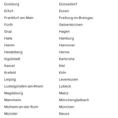
Duisburg
Düsseldorf
Erfurt
Essen
Frankfurt am Main
Freiburg-im-Breisgau
Fürth
Gelsenkirchen
Graz
Hagen
Halle
Hamburg
Hamm
Hannover
Heidelberg
Herne
Ingolstadt
Karlsruhe
Kassel
Kiel
Krefeld
Köln
Leipzig
Leverkusen
Ludwigshafen-am-Rhein
Lübeck
Magdeburg
Mainz
Mannheim
Mönchen­gladbach
Mülheim-an-der-Ruhr
München
Münster
Neuss