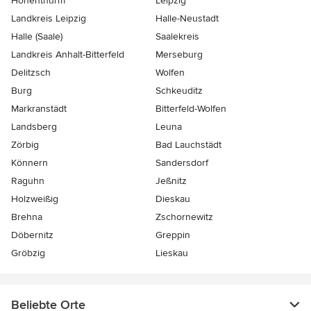
Hohenthurm
Leipzig
Landkreis Leipzig
Halle-Neustadt
Halle (Saale)
Saalekreis
Landkreis Anhalt-Bitterfeld
Merseburg
Delitzsch
Wolfen
Burg
Schkeuditz
Markranstädt
Bitterfeld-Wolfen
Landsberg
Leuna
Zörbig
Bad Lauchstädt
Könnern
Sandersdorf
Raguhn
Jeßnitz
Holzweißig
Dieskau
Brehna
Zschornewitz
Döbernitz
Greppin
Gröbzig
Lieskau
Beliebte Orte