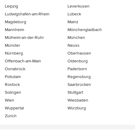
Leipzig
Leverkusen
Ludwigshafen-am-Rhein
Lübeck
Magdeburg
Mainz
Mannheim
Mönchen­gladbach
Mülheim-an-der-Ruhr
München
Münster
Neuss
Nürnberg
Oberhausen
Offenbach-am-Main
Oldenburg
Osnabrück
Paderborn
Potsdam
Regensburg
Rostock
Saarbrücken
Solingen
Stuttgart
Wien
Wiesbaden
Wuppertal
Würzburg
Zürich