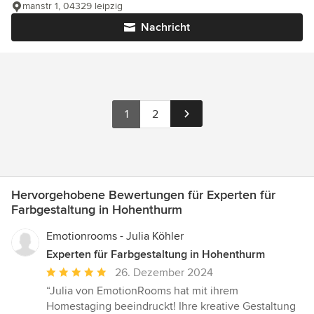
manstr 1, 04329 leipzig
Nachricht
1
2
Hervorgehobene Bewertungen für Experten für
Farbgestaltung in Hohenthurm
Emotionrooms - Julia Köhler
Experten für Farbgestaltung in Hohenthurm
Durchschnittliche
26. Dezember 2024
Bewertung:
“Julia von EmotionRooms hat mit ihrem
5
Homestaging beeindruckt! Ihre kreative Gestaltung