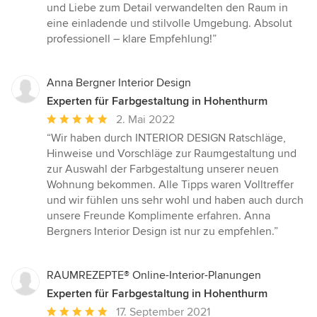
von
und Liebe zum Detail verwandelten den Raum in
5
eine einladende und stilvolle Umgebung. Absolut
Sternen
professionell – klare Empfehlung!”
Anna Bergner Interior Design
Experten für Farbgestaltung in Hohenthurm
Durchschnittliche
2. Mai 2022
Bewertung:
“Wir haben durch INTERIOR DESIGN Ratschläge,
5
Hinweise und Vorschläge zur Raumgestaltung und
von
zur Auswahl der Farbgestaltung unserer neuen
5
Wohnung bekommen. Alle Tipps waren Volltreffer
Sternen
und wir fühlen uns sehr wohl und haben auch durch
unsere Freunde Komplimente erfahren. Anna
Bergners Interior Design ist nur zu empfehlen.”
RAUMREZEPTE® Online-Interior-Planungen
Experten für Farbgestaltung in Hohenthurm
Durchschnittliche
17. September 2021