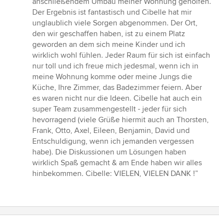
anschließendem Umbau meiner Wohnung geholfen.
von
Der Ergebnis ist fantastisch und Cibelle hat mir
5
unglaublich viele Sorgen abgenommen. Der Ort,
Sternen
den wir geschaffen haben, ist zu einem Platz
geworden an dem sich meine Kinder und ich
wirklich wohl fühlen. Jeder Raum für sich ist einfach
nur toll und ich freue mich jedesmal, wenn ich in
meine Wohnung komme oder meine Jungs die
Küche, Ihre Zimmer, das Badezimmer feiern. Aber
es waren nicht nur die Ideen. Cibelle hat auch ein
super Team zusammengestellt - jeder für sich
hevorragend (viele Grüße hiermit auch an Thorsten,
Frank, Otto, Axel, Eileen, Benjamin, David und
Entschuldigung, wenn ich jemanden vergessen
habe). Die Diskussionen um Lösungen haben
wirklich Spaß gemacht & am Ende haben wir alles
hinbekommen. Cibelle: VIELEN, VIELEN DANK !”