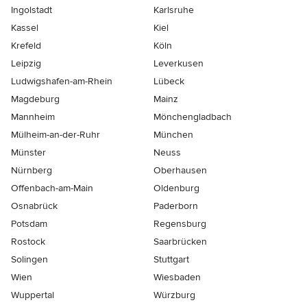
Ingolstadt
Karlsruhe
Kassel
Kiel
Krefeld
Köln
Leipzig
Leverkusen
Ludwigshafen-am-Rhein
Lübeck
Magdeburg
Mainz
Mannheim
Mönchen­gladbach
Mülheim-an-der-Ruhr
München
Münster
Neuss
Nürnberg
Oberhausen
Offenbach-am-Main
Oldenburg
Osnabrück
Paderborn
Potsdam
Regensburg
Rostock
Saarbrücken
Solingen
Stuttgart
Wien
Wiesbaden
Wuppertal
Würzburg