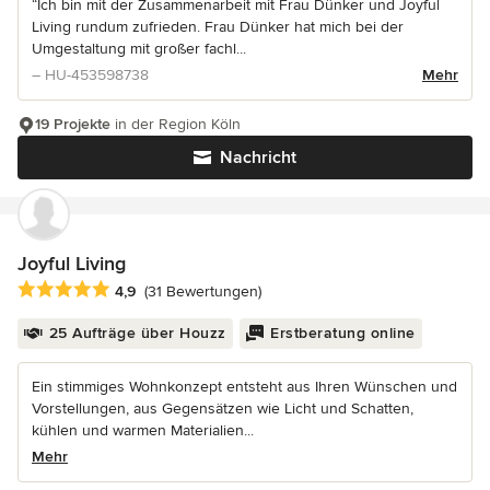
“Ich bin mit der Zusammenarbeit mit Frau Dünker und Joyful
Living rundum zufrieden. Frau Dünker hat mich bei der
Umgestaltung mit großer fachl...
– HU-453598738
Mehr
19 Projekte
in der Region Köln
Nachricht
Joyful Living
Durchschnittliche Bewertung: 4.9 von 5 Sternen
4,9
(31 Bewertungen)
25 Aufträge über Houzz
Erstberatung online
Ein stimmiges Wohnkonzept entsteht aus Ihren Wünschen und
Vorstellungen, aus Gegensätzen wie Licht und Schatten,
kühlen und warmen Materialien...
Mehr