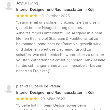
Joyful Living
Interior Designer und Raumausstatter in Köln
Durchschnittliche
13. Oktober 2025
Bewertung:
“Jasmine hat uns schnell, unkompliziert und sehr
5
gezielt bei der Neugestaltung unseres
von
Arbeitszimmers unterstützt. Die Aufgabe in einem
5
kleinen Raum, viel Stauraum & Funktionalität zu
Sternen
bekommen, ohne dass der Raum vollgestellt wirkt
und dabei ein wertiges Erscheinungsbild zu
schaffen, war nicht einfach - wurde aber zu unserer
vollsten Zufriedenheit erfüllt. :-) Vielen Dank Jasmie
für die sehr angenehme Zusammenarbeit - bis zum
nächsten Projekt :-)”
plan-id | Cibelle de Pádua
Interior Designer und Raumausstatter in Köln
Durchschnittliche
29. März 2022
Bewertung:
“Cibelle hat mir beim Design sowie beim
5