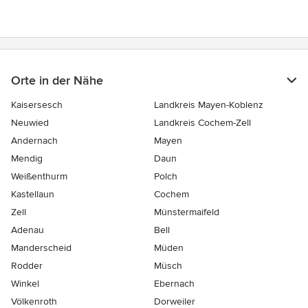
Orte in der Nähe
Kaisersesch
Landkreis Mayen-Koblenz
Neuwied
Landkreis Cochem-Zell
Andernach
Mayen
Mendig
Daun
Weißenthurm
Polch
Kastellaun
Cochem
Zell
Münstermaifeld
Adenau
Bell
Manderscheid
Müden
Rodder
Müsch
Winkel
Ebernach
Völkenroth
Dorweiler