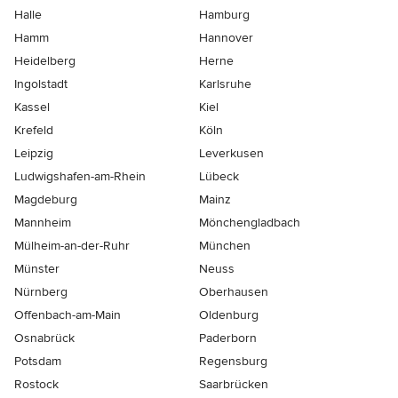
Halle
Hamburg
Hamm
Hannover
Heidelberg
Herne
Ingolstadt
Karlsruhe
Kassel
Kiel
Krefeld
Köln
Leipzig
Leverkusen
Ludwigshafen-am-Rhein
Lübeck
Magdeburg
Mainz
Mannheim
Mönchen­gladbach
Mülheim-an-der-Ruhr
München
Münster
Neuss
Nürnberg
Oberhausen
Offenbach-am-Main
Oldenburg
Osnabrück
Paderborn
Potsdam
Regensburg
Rostock
Saarbrücken