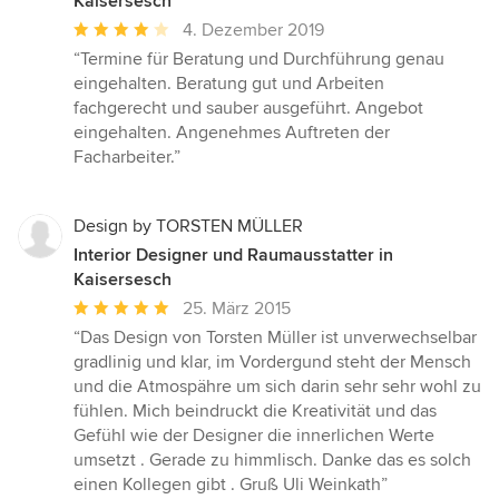
Kaisersesch
Durchschnittliche
4. Dezember 2019
Bewertung:
“Termine für Beratung und Durchführung genau
4
eingehalten. Beratung gut und Arbeiten
von
fachgerecht und sauber ausgeführt. Angebot
5
eingehalten. Angenehmes Auftreten der
Sternen
Facharbeiter.”
Design by TORSTEN MÜLLER
Interior Designer und Raumausstatter in
Kaisersesch
Durchschnittliche
25. März 2015
Bewertung:
“Das Design von Torsten Müller ist unverwechselbar
5
gradlinig und klar, im Vordergund steht der Mensch
von
und die Atmospähre um sich darin sehr sehr wohl zu
5
fühlen. Mich beindruckt die Kreativität und das
Sternen
Gefühl wie der Designer die innerlichen Werte
umsetzt . Gerade zu himmlisch. Danke das es solch
einen Kollegen gibt . Gruß Uli Weinkath”