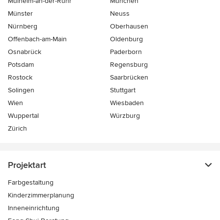
Mülheim-an-der-Ruhr
München
Münster
Neuss
Nürnberg
Oberhausen
Offenbach-am-Main
Oldenburg
Osnabrück
Paderborn
Potsdam
Regensburg
Rostock
Saarbrücken
Solingen
Stuttgart
Wien
Wiesbaden
Wuppertal
Würzburg
Zürich
Projektart
Farbgestaltung
Kinderzimmerplanung
Inneneinrichtung