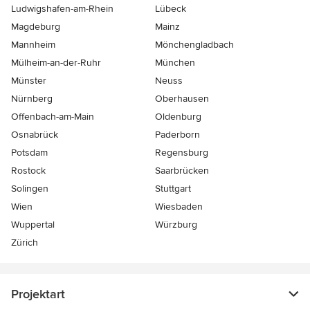
Ludwigshafen-am-Rhein
Lübeck
Magdeburg
Mainz
Mannheim
Mönchen­gladbach
Mülheim-an-der-Ruhr
München
Münster
Neuss
Nürnberg
Oberhausen
Offenbach-am-Main
Oldenburg
Osnabrück
Paderborn
Potsdam
Regensburg
Rostock
Saarbrücken
Solingen
Stuttgart
Wien
Wiesbaden
Wuppertal
Würzburg
Zürich
Projektart