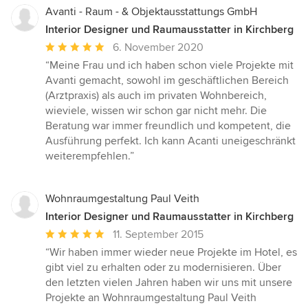
Avanti - Raum - & Objektausstattungs GmbH
Interior Designer und Raumausstatter in Kirchberg
Durchschnittliche
6. November 2020
Bewertung:
“Meine Frau und ich haben schon viele Projekte mit
5
Avanti gemacht, sowohl im geschäftlichen Bereich
von
(Arztpraxis) als auch im privaten Wohnbereich,
5
wieviele, wissen wir schon gar nicht mehr. Die
Sternen
Beratung war immer freundlich und kompetent, die
Ausführung perfekt. Ich kann Acanti uneigeschränkt
weiterempfehlen.”
Wohnraumgestaltung Paul Veith
Interior Designer und Raumausstatter in Kirchberg
Durchschnittliche
11. September 2015
Bewertung:
“Wir haben immer wieder neue Projekte im Hotel, es
5
gibt viel zu erhalten oder zu modernisieren. Über
von
den letzten vielen Jahren haben wir uns mit unsere
5
Projekte an Wohnraumgestaltung Paul Veith