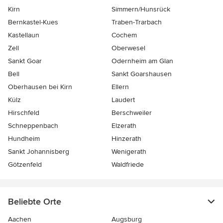
Kirn
Simmern/Hunsrück
Bernkastel-Kues
Traben-Trarbach
Kastellaun
Cochem
Zell
Oberwesel
Sankt Goar
Odernheim am Glan
Bell
Sankt Goarshausen
Oberhausen bei Kirn
Ellern
Külz
Laudert
Hirschfeld
Berschweiler
Schneppenbach
Elzerath
Hundheim
Hinzerath
Sankt Johannisberg
Wenigerath
Götzenfeld
Waldfriede
Beliebte Orte
Aachen
Augsburg