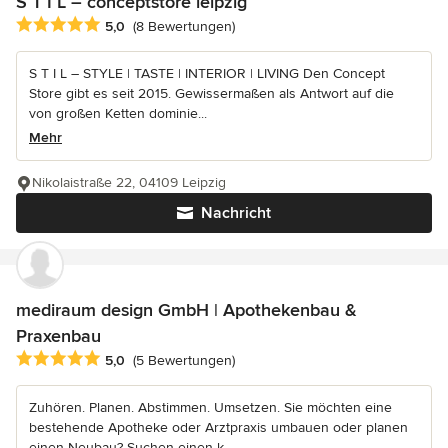
S T I L – conceptstore leipzig
Durchschnittliche Bewertung: 5 von 5 Sternen
5,0
(8 Bewertungen)
S T I L – STYLE | TASTE | INTERIOR | LIVING Den Concept
Store gibt es seit 2015. Gewissermaßen als Antwort auf die
von großen Ketten dominie...
Mehr
Nikolaistraße 22, 04109 Leipzig
Nachricht
mediraum design GmbH | Apothekenbau &
Praxenbau
Durchschnittliche Bewertung: 5 von 5 Sternen
5,0
(5 Bewertungen)
Zuhören. Planen. Abstimmen. Umsetzen. Sie möchten eine
bestehende Apotheke oder Arztpraxis umbauen oder planen
einen Neubau? Suchen einen k...