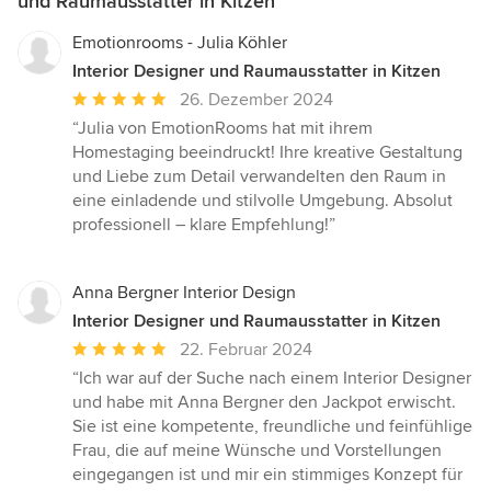
und Raumausstatter in Kitzen
Emotionrooms - Julia Köhler
Interior Designer und Raumausstatter in Kitzen
Durchschnittliche
26. Dezember 2024
Bewertung:
“Julia von EmotionRooms hat mit ihrem
5
Homestaging beeindruckt! Ihre kreative Gestaltung
von
und Liebe zum Detail verwandelten den Raum in
5
eine einladende und stilvolle Umgebung. Absolut
Sternen
professionell – klare Empfehlung!”
Anna Bergner Interior Design
Interior Designer und Raumausstatter in Kitzen
Durchschnittliche
22. Februar 2024
Bewertung:
“Ich war auf der Suche nach einem Interior Designer
5
und habe mit Anna Bergner den Jackpot erwischt.
von
Sie ist eine kompetente, freundliche und feinfühlige
5
Frau, die auf meine Wünsche und Vorstellungen
Sternen
eingegangen ist und mir ein stimmiges Konzept für