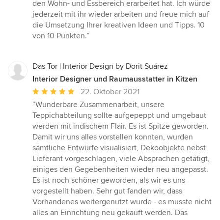
den Wohn- und Essbereich erarbeitet hat. Ich würde
jederzeit mit ihr wieder arbeiten und freue mich auf
die Umsetzung Ihrer kreativen Ideen und Tipps. 10
von 10 Punkten.”
Das Tor | Interior Design by Dorit Suárez
Interior Designer und Raumausstatter in Kitzen
Durchschnittliche
22. Oktober 2021
Bewertung:
“Wunderbare Zusammenarbeit, unsere
5
Teppichabteilung sollte aufgepeppt und umgebaut
von
werden mit indischem Flair. Es ist Spitze geworden.
5
Damit wir uns alles vorstellen konnten, wurden
Sternen
sämtliche Entwürfe visualisiert, Dekoobjekte nebst
Lieferant vorgeschlagen, viele Absprachen getätigt,
einiges den Gegebenheiten wieder neu angepasst.
Es ist noch schöner geworden, als wir es uns
vorgestellt haben. Sehr gut fanden wir, dass
Vorhandenes weitergenutzt wurde - es musste nicht
alles an Einrichtung neu gekauft werden. Das