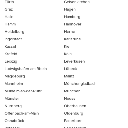
Fürth
Gelsenkirchen
Graz
Hagen
Halle
Hamburg
Hamm
Hannover
Heidelberg
Herne
Ingolstadt
Karlsruhe
Kassel
Kiel
Krefeld
Köln
Leipzig
Leverkusen
Ludwigshafen-am-Rhein
Lübeck
Magdeburg
Mainz
Mannheim
Mönchen­gladbach
Mülheim-an-der-Ruhr
München
Münster
Neuss
Nürnberg
Oberhausen
Offenbach-am-Main
Oldenburg
Osnabrück
Paderborn