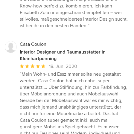
Know-how perfekt zu kombinieren. Ich kann
Elisabeth Zola uneingeschränkt empfehlen – wer
stilvolles, maßgeschneidertes Interior Design sucht,
ist bei ihr in den besten Händen!”
Casa Coulon
Interior Designer und Raumausstatter in
Kleinhartpenning
Durchschnittliche
18. Juni 2020
Bewertung:
“Mein Wohn- und Esszimmer sollte neu gestaltet
5
werden. Casa Coulon hat mich dabei super
von
unterstützt.... Über Stilfindung, hin zur Farbfindung,
5
über Möbelanordnung und auch Möbelauswahl.
Sternen
Gerade bei der Möbelauswahl war es mir wichtig,
dass mich jemand unabhängiges unterstützt, der
nicht nur für eine Möbelmarke arbeitet. Das hat
Casa Coulon super gemacht inkl. auch mal
günstigere Möbel ins Spiel gebracht. Es müssen
nicht nur Designer sein! Modern, individuell und