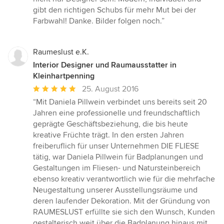
gibt den richtigen Schubs für mehr Mut bei der
Farbwahl! Danke. Bilder folgen noch.”
Raumeslust e.K.
Interior Designer und Raumausstatter in
Kleinhartpenning
Durchschnittliche
25. August 2016
Bewertung:
“Mit Daniela Pillwein verbindet uns bereits seit 20
5
Jahren eine professionelle und freundschaftlich
von
geprägte Geschäftsbeziehung, die bis heute
5
kreative Früchte trägt. In den ersten Jahren
Sternen
freiberuflich für unser Unternehmen DIE FLIESE
tätig, war Daniela Pillwein für Badplanungen und
Gestaltungen im Fliesen- und Natursteinbereich
ebenso kreativ verantwortlich wie für die mehrfache
Neugestaltung unserer Ausstellungsräume und
deren laufender Dekoration. Mit der Gründung von
RAUMESLUST erfüllte sie sich den Wunsch, Kunden
gestalterisch weit über die Badplanung hinaus mit