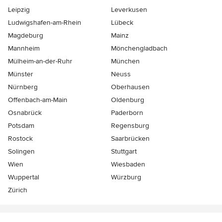
Leipzig
Leverkusen
Ludwigshafen-am-Rhein
Lübeck
Magdeburg
Mainz
Mannheim
Mönchen­gladbach
Mülheim-an-der-Ruhr
München
Münster
Neuss
Nürnberg
Oberhausen
Offenbach-am-Main
Oldenburg
Osnabrück
Paderborn
Potsdam
Regensburg
Rostock
Saarbrücken
Solingen
Stuttgart
Wien
Wiesbaden
Wuppertal
Würzburg
Zürich