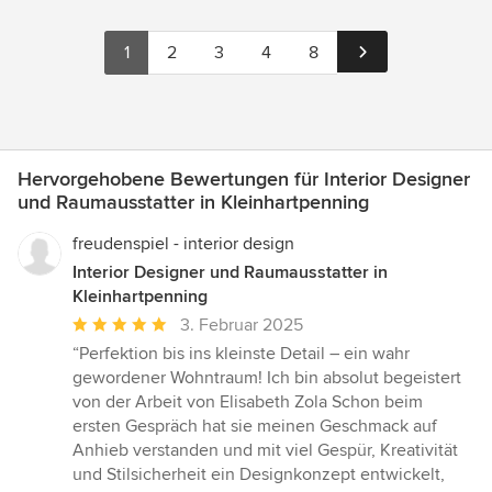
1
2
3
4
8
Hervorgehobene Bewertungen für Interior Designer
und Raumausstatter in Kleinhartpenning
freudenspiel - interior design
Interior Designer und Raumausstatter in
Kleinhartpenning
Durchschnittliche
3. Februar 2025
Bewertung:
“Perfektion bis ins kleinste Detail – ein wahr
5
gewordener Wohntraum! Ich bin absolut begeistert
von
von der Arbeit von Elisabeth Zola Schon beim
5
ersten Gespräch hat sie meinen Geschmack auf
Sternen
Anhieb verstanden und mit viel Gespür, Kreativität
und Stilsicherheit ein Designkonzept entwickelt,