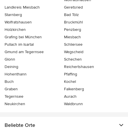
Landkreis Miesbach
Geretsried
Starnberg
Bad Tölz
Wolfratshausen
Bruckmühl
Holzkirchen
Penzberg
Grafing bei München
Miesbach
Pullach im Isartal
Schliersee
Gmund am Tegernsee
Wegscheid
Glonn
Schechen
Deining
Reichertshausen
Hohenthann
Pfaffing
Buch
Kochel
Graben
Falkenberg
Tegernsee
Aurach
Neukirchen
Waldbrunn
Beliebte Orte