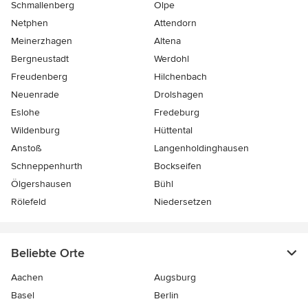
Schmallenberg
Olpe
Netphen
Attendorn
Meinerzhagen
Altena
Bergneustadt
Werdohl
Freudenberg
Hilchenbach
Neuenrade
Drolshagen
Eslohe
Fredeburg
Wildenburg
Hüttental
Anstoß
Langenholdinghausen
Schneppenhurth
Bockseifen
Ölgershausen
Bühl
Rölefeld
Niedersetzen
Beliebte Orte
Aachen
Augsburg
Basel
Berlin