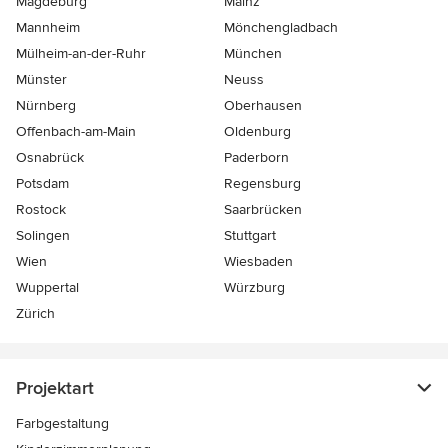
Magdeburg
Mainz
Mannheim
Mönchen­gladbach
Mülheim-an-der-Ruhr
München
Münster
Neuss
Nürnberg
Oberhausen
Offenbach-am-Main
Oldenburg
Osnabrück
Paderborn
Potsdam
Regensburg
Rostock
Saarbrücken
Solingen
Stuttgart
Wien
Wiesbaden
Wuppertal
Würzburg
Zürich
Projektart
Farbgestaltung