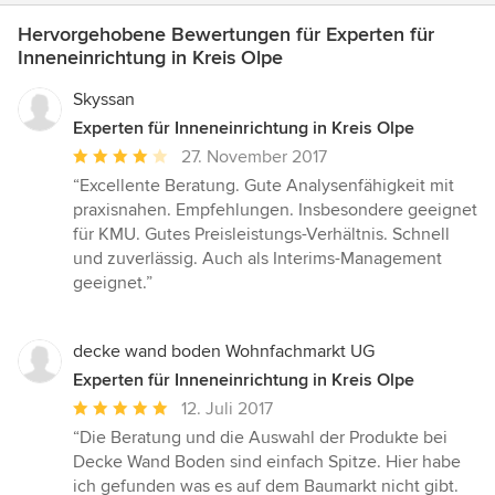
Hervorgehobene Bewertungen für Experten für
Inneneinrichtung in Kreis Olpe
Skyssan
Experten für Inneneinrichtung in Kreis Olpe
Durchschnittliche
27. November 2017
Bewertung:
“Excellente Beratung. Gute Analysenfähigkeit mit
4
praxisnahen. Empfehlungen. Insbesondere geeignet
von
für KMU. Gutes Preisleistungs-Verhältnis. Schnell
5
und zuverlässig. Auch als Interims-Management
Sternen
geeignet.”
decke wand boden Wohnfachmarkt UG
Experten für Inneneinrichtung in Kreis Olpe
Durchschnittliche
12. Juli 2017
Bewertung:
“Die Beratung und die Auswahl der Produkte bei
5
Decke Wand Boden sind einfach Spitze. Hier habe
von
ich gefunden was es auf dem Baumarkt nicht gibt.