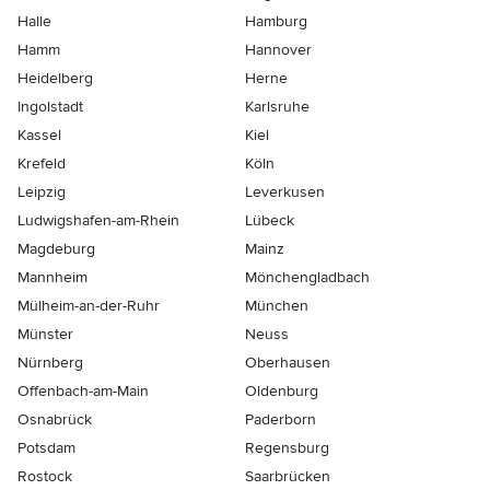
Halle
Hamburg
Hamm
Hannover
Heidelberg
Herne
Ingolstadt
Karlsruhe
Kassel
Kiel
Krefeld
Köln
Leipzig
Leverkusen
Ludwigshafen-am-Rhein
Lübeck
Magdeburg
Mainz
Mannheim
Mönchen­gladbach
Mülheim-an-der-Ruhr
München
Münster
Neuss
Nürnberg
Oberhausen
Offenbach-am-Main
Oldenburg
Osnabrück
Paderborn
Potsdam
Regensburg
Rostock
Saarbrücken