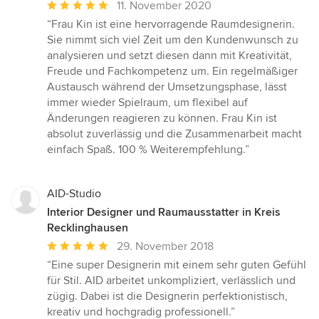
Durchschnittliche
11. November 2020
Bewertung:
“Frau Kin ist eine hervorragende Raumdesignerin.
5
Sie nimmt sich viel Zeit um den Kundenwunsch zu
von
analysieren und setzt diesen dann mit Kreativität,
5
Freude und Fachkompetenz um. Ein regelmäßiger
Sternen
Austausch während der Umsetzungsphase, lässt
immer wieder Spielraum, um flexibel auf
Änderungen reagieren zu können. Frau Kin ist
absolut zuverlässig und die Zusammenarbeit macht
einfach Spaß. 100 % Weiterempfehlung.”
AID-Studio
Interior Designer und Raumausstatter in Kreis
Recklinghausen
Durchschnittliche
29. November 2018
Bewertung:
“Eine super Designerin mit einem sehr guten Gefühl
5
für Stil. AID arbeitet unkompliziert, verlässlich und
von
zügig. Dabei ist die Designerin perfektionistisch,
5
kreativ und hochgradig professionell.”