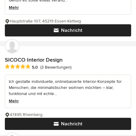
Gefühl es sollte etwas veränd...
Mehr
Hauptstraße 107, 45219 Essen-Kettwig
Nachricht
SICOCO Interior Design
Durchschnittliche Bewertung: 5 von 5 Sternen
5,0
(3 Bewertungen)
Ich gestalte individuelle, onlinebasierte Interior-Konzepte für
Menschen, die minimalistischer wohnen möchten – klar,
funktional und mit echte...
Mehr
47495 Rheinberg
Nachricht