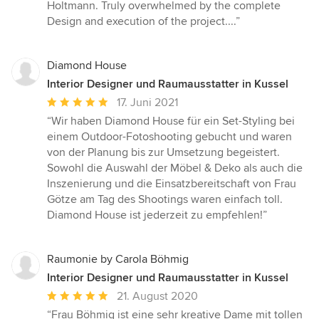
5
Holtmann. Truly overwhelmed by the complete
von
Design and execution of the project....”
5
Sternen
Diamond House
Interior Designer und Raumausstatter in Kussel
Durchschnittliche
17. Juni 2021
Bewertung:
“Wir haben Diamond House für ein Set-Styling bei
5
einem Outdoor-Fotoshooting gebucht und waren
von
von der Planung bis zur Umsetzung begeistert.
5
Sowohl die Auswahl der Möbel & Deko als auch die
Sternen
Inszenierung und die Einsatzbereitschaft von Frau
Götze am Tag des Shootings waren einfach toll.
Diamond House ist jederzeit zu empfehlen!”
Raumonie by Carola Böhmig
Interior Designer und Raumausstatter in Kussel
Durchschnittliche
21. August 2020
Bewertung:
“Frau Böhmig ist eine sehr kreative Dame mit tollen