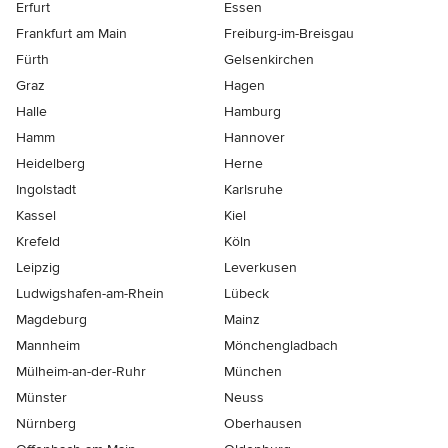
Erfurt
Essen
Frankfurt am Main
Freiburg-im-Breisgau
Fürth
Gelsenkirchen
Graz
Hagen
Halle
Hamburg
Hamm
Hannover
Heidelberg
Herne
Ingolstadt
Karlsruhe
Kassel
Kiel
Krefeld
Köln
Leipzig
Leverkusen
Ludwigshafen-am-Rhein
Lübeck
Magdeburg
Mainz
Mannheim
Mönchen­gladbach
Mülheim-an-der-Ruhr
München
Münster
Neuss
Nürnberg
Oberhausen