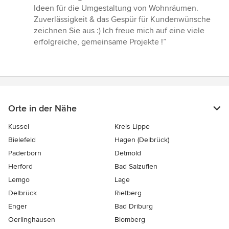
5
Ideen für die Umgestaltung von Wohnräumen.
von
Zuverlässigkeit & das Gespür für Kundenwünsche
5
zeichnen Sie aus :) Ich freue mich auf eine viele
Sternen
erfolgreiche, gemeinsame Projekte !”
Orte in der Nähe
Kussel
Kreis Lippe
Bielefeld
Hagen (Delbrück)
Paderborn
Detmold
Herford
Bad Salzuflen
Lemgo
Lage
Delbrück
Rietberg
Enger
Bad Driburg
Oerlinghausen
Blomberg