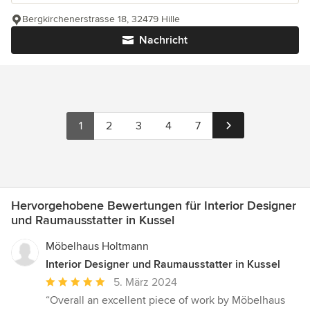
Bergkirchenerstrasse 18, 32479 Hille
Nachricht
1
2
3
4
7
Hervorgehobene Bewertungen für Interior Designer
und Raumausstatter in Kussel
Möbelhaus Holtmann
Interior Designer und Raumausstatter in Kussel
Durchschnittliche
5. März 2024
Bewertung:
“Overall an excellent piece of work by Möbelhaus