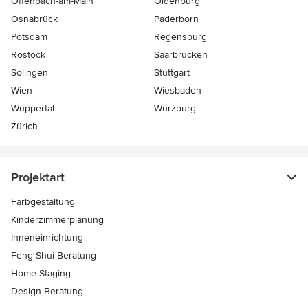
Offenbach-am-Main
Oldenburg
Osnabrück
Paderborn
Potsdam
Regensburg
Rostock
Saarbrücken
Solingen
Stuttgart
Wien
Wiesbaden
Wuppertal
Würzburg
Zürich
Projektart
Farbgestaltung
Kinderzimmerplanung
Inneneinrichtung
Feng Shui Beratung
Home Staging
Design-Beratung