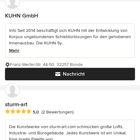
KUHN GmbH
Info Seit 2014 beschäftigt sich KUHN mit der Entwicklung von
Korpus ungebundenen Schiebtürlösungen für den gehobenen
Innenausbau. Die KUHN Sy...
Mehr
Franz-Werfel-Str. 44-50, 32257 Bünde
Nachricht
sturm-art
Durchschnittliche Bewertung: 5 von 5 Sternen
5,0
(2 Bewertungen)
Die Kunstwerke von sturm-art.com schmücken große Lofts,
Industrie- und Bürogebäude. Jedes Kunstwerk ist ein Unikat.
Eine breite Palette von...