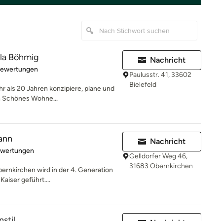
la Böhmig
Nachricht
rtung: 5 von 5 Sternen
Bewertungen
Paulusstr. 41, 33602
Bielefeld
hr als 20 Jahren konzipiere, plane und
en Schönes Wohne...
ann
Nachricht
rtung: 5 von 5 Sternen
ewertungen
Gelldorfer Weg 46,
31683 Obernkirchen
rnkirchen wird in der 4. Generation
aiser geführt....
stil