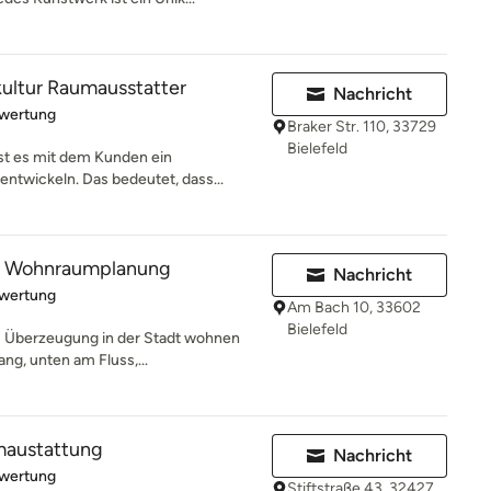
ltur Raumausstatter
Nachricht
rtung: 5 von 5 Sternen
ewertung
Braker Str. 110, 33729
Bielefeld
t es mit dem Kunden ein
ntwickeln. Das bedeutet, dass...
le Wohnraumplanung
Nachricht
rtung: 5 von 5 Sternen
ewertung
Am Bach 10, 33602
Bielefeld
s Überzeugung in der Stadt wohnen
g, unten am Fluss,...
maustattung
Nachricht
rtung: 5 von 5 Sternen
ewertung
Stiftstraße 43, 32427