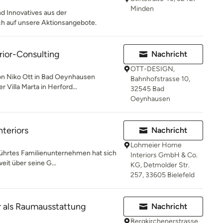
Minden
d Innovatives aus der
ch auf unsere Aktionsangebote.
ior-Consulting
Nachricht
OTT-DESIGN,
n Niko Ott in Bad Oeynhausen
Bahnhofstrasse 10,
 Villa Marta in Herford...
32545 Bad
Oeynhausen
teriors
Nachricht
Lohmeier Home
eführtes Familienunternehmen hat sich
Interiors GmbH & Co.
eit über seine G...
KG, Detmolder Str.
257, 33605 Bielefeld
r als Raumausstattung
Nachricht
Bergkirchenerstrasse