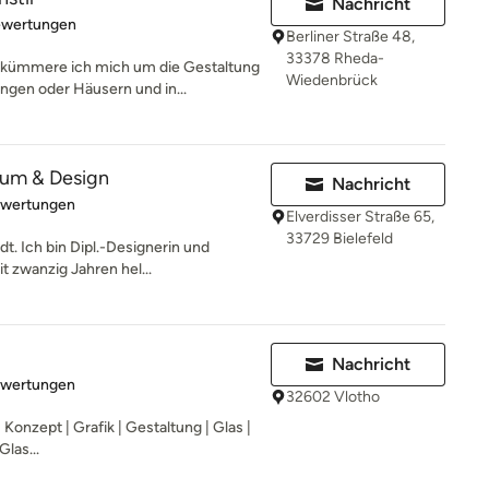
Nachricht
rtung: 5 von 5 Sternen
ewertungen
Berliner Straße 48,
33378 Rheda-
ümmere ich mich um die Gestaltung
Wiedenbrück
ngen oder Häusern und in...
um & Design
Nachricht
rtung: 5 von 5 Sternen
ewertungen
Elverdisser Straße 65,
33729 Bielefeld
t. Ich bin Dipl.-Designerin und
t zwanzig Jahren hel...
Nachricht
rtung: 5 von 5 Sternen
ewertungen
32602 Vlotho
Konzept | Grafik | Gestaltung | Glas |
Glas...