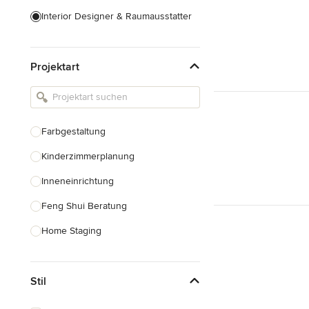
Interior Designer & Raumausstatter
Küchenplanung
Projektart
Landschaftsarchitekten
Armaturen & Sanitärbedarf
Beleuchtung
Farbgestaltung
Einbauschränke
Kinderzimmerplanung
Alle anzeigen
Inneneinrichtung
Feng Shui Beratung
Home Staging
Design-Beratung
Stil
Alle anzeigen