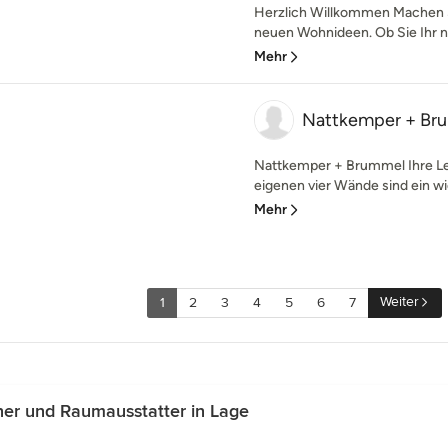
Herzlich Willkommen Machen S
neuen Wohnideen. Ob Sie Ihr n
Mehr
Nattkemper + B
Nattkemper + Brummel Ihre Leb
eigenen vier Wände sind ein wi
Mehr
Weiter
1
2
3
4
5
6
7
ner und Raumausstatter in Lage