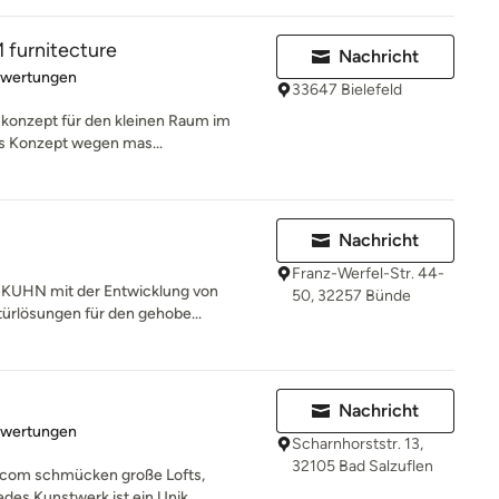
urnitecture
Nachricht
rtung: 4.5 von 5 Sternen
ewertungen
33647 Bielefeld
gskonzept für den kleinen Raum im
s Konzept wegen mas...
Nachricht
Franz-Werfel-Str. 44-
ch KUHN mit der Entwicklung von
50, 32257 Bünde
rlösungen für den gehobe...
Nachricht
rtung: 5 von 5 Sternen
ewertungen
Scharnhorststr. 13,
32105 Bad Salzuflen
.com schmücken große Lofts,
des Kunstwerk ist ein Unik...