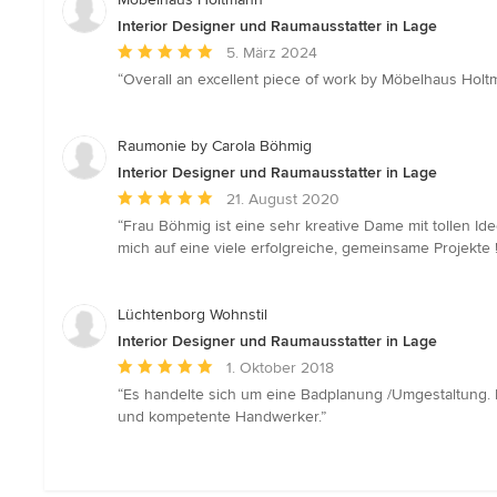
Interior Designer und Raumausstatter in Lage
Durchschnittliche
5. März 2024
Bewertung:
“Overall an excellent piece of work by Möbelhaus Holtm
5
von
5
Raumonie by Carola Böhmig
Sternen
Interior Designer und Raumausstatter in Lage
Durchschnittliche
21. August 2020
Bewertung:
“Frau Böhmig ist eine sehr kreative Dame mit tollen I
5
mich auf eine viele erfolgreiche, gemeinsame Projekte !
von
5
Sternen
Lüchtenborg Wohnstil
Interior Designer und Raumausstatter in Lage
Durchschnittliche
1. Oktober 2018
Bewertung:
“Es handelte sich um eine Badplanung /Umgestaltung.
5
und kompetente Handwerker.”
von
5
Sternen