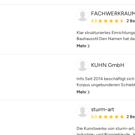
FACHWERKRAUM f
Durchschnittliche Bewe
4,5
2 B
Klar strukturiertes Einrichtun
Bauhausstil Den Namen hat da
Mehr
KUHN GmbH
Info Seit 2014 beschäftigt si
Korpus ungebundenen Schiebtü
Mehr
sturm-art
Durchschnittliche Bewe
5,0
2 B
Die Kunstwerke von sturm-art
Industrie- und Bürogebäude. Je