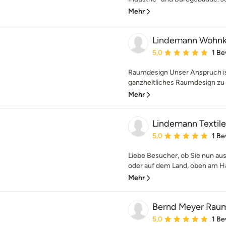
Mehr
Lindemann Wohnku
Durchschnittliche Bewe
5,0
1 B
Raumdesign Unser Anspruch is
ganzheitliches Raumdesign zu e
Mehr
Lindemann Texti
Durchschnittliche Bewe
5,0
1 B
Liebe Besucher, ob Sie nun au
oder auf dem Land, oben am Han
Mehr
Bernd Meyer Rau
Durchschnittliche Bewe
5,0
1 B