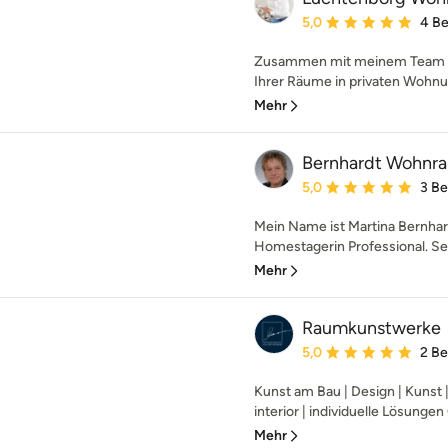
Durchschnittliche Bewe
5,0
4 B
Zusammen mit meinem Team k
Ihrer Räume in privaten Wohnu
Mehr
Bernhardt Wohnra
Durchschnittliche Bewe
5,0
3 B
Mein Name ist Martina Bernhard
Homestagerin Professional. Sei
Mehr
Raumkunstwerke
Durchschnittliche Bewe
5,0
2 B
Kunst am Bau | Design | Kunst | 
interior | individuelle Lösungen 
Mehr