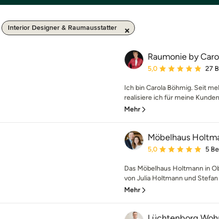
Interior Designer & Raumausstatter
Raumonie by Caro
Durchschnittliche Bewe
5,0
27 
Ich bin Carola Böhmig. Seit me
realisiere ich für meine Kund
Mehr
Möbelhaus Holtm
Durchschnittliche Bewe
5,0
5 B
Das Möbelhaus Holtmann in Obe
von Julia Holtmann und Stefan K
Mehr
Lüchtenborg Wohn