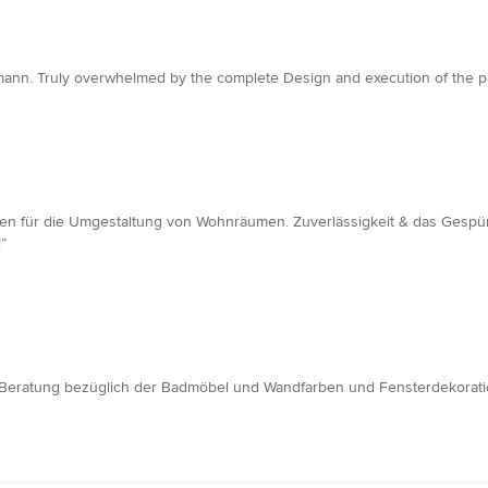
ann. Truly overwhelmed by the complete Design and execution of the proj
deen für die Umgestaltung von Wohnräumen. Zuverlässigkeit & das Gespü
”
 Beratung bezüglich der Badmöbel und Wandfarben und Fensterdekoratio