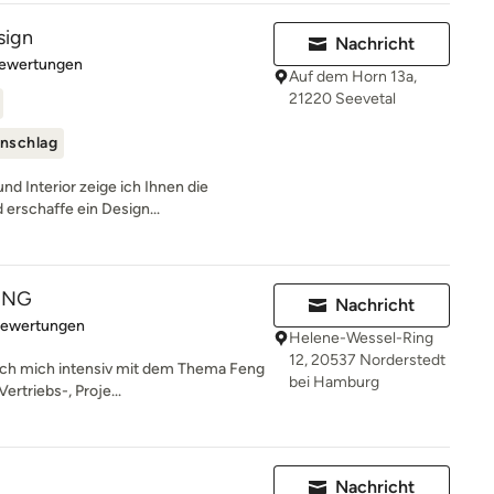
sign
Nachricht
rtung: 5 von 5 Sternen
Bewertungen
Auf dem Horn 13a,
21220 Seevetal
nschlag
und Interior zeige ich Ihnen die
erschaffe ein Design...
ING
Nachricht
rtung: 5 von 5 Sternen
Bewertungen
Helene-Wessel-Ring
12, 20537 Norderstedt
 ich mich intensiv mit dem Thema Feng
bei Hamburg
ertriebs-, Proje...
Nachricht