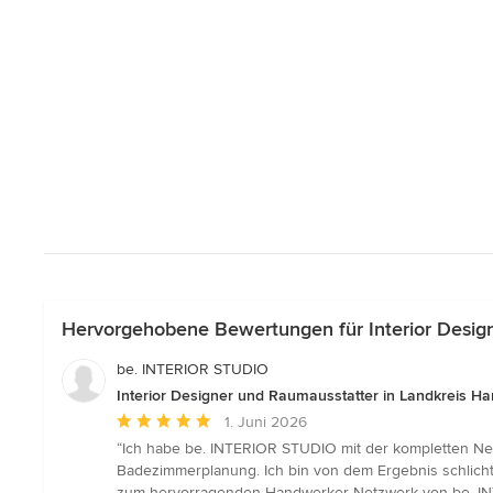
Hervorgehobene Bewertungen für Interior Design
be. INTERIOR STUDIO
Interior Designer und Raumausstatter in Landkreis Ha
Durchschnittliche
1. Juni 2026
Bewertung:
“Ich habe be. INTERIOR STUDIO mit der kompletten Ne
5
Badezimmerplanung. Ich bin von dem Ergebnis schlicht
von
zum hervorragenden Handwerker Netzwerk von be. INT