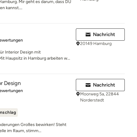
s Hamburg. Mir geht es darum, dass DU
n kannst....
Nachricht
rtung: 5 von 5 Sternen
Bewertungen
20149 Hamburg
r Interior Design mit
it Haupsitz in Hamburg arbeiten w...
or Design
Nachricht
rtung: 4.9 von 5 Sternen
Bewertungen
Moorweg 5a, 22844
Norderstedt
nschlag
änderungen Großes bewirken! Steht
telle im Raum, stimm...