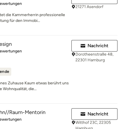
rtung: 5 von 5 Sternen
Bewertungen
21271 Asendorf
t die Kammerherrin professionelle
tung für den Immobi...
design
Nachricht
rtung: 5 von 5 Sternen
Bewertungen
Dorotheenstraße 48,
22301 Hamburg
ende
hönes Zuhause Kaum etwas berührt uns
 Wohnqualität, die...
ohn//Raum-Mentorin
Nachricht
rtung: 5 von 5 Sternen
Bewertungen
Witthof 23C, 22305
Hamburg