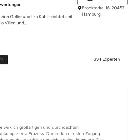
rtung: 5 von 5 Sternen
ewertungen
Brooktorkai 16, 20457
Hamburg
ion Geller und Ilka Kühl - richtet seit
 Villen und...
r
394 Experten
r wirklich großartigen und durchdachten
 unkomplizierte Prozess. Durch den direkten Zugang
tungsphase wirklich um nichts selbst kümmern. Das