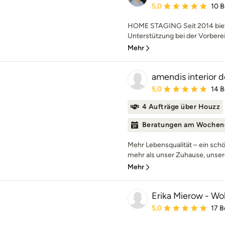
Durchschnittliche Bewe
5,0
10 
HOME STAGING Seit 2014 biete
Unterstützung bei der Vorberei
Mehr
amendis interior 
Durchschnittliche Bewe
5,0
14 
4 Aufträge über Houzz
Beratungen am Wochen
Mehr Lebensqualität – ein sc
mehr als unser Zuhause, unsere
Mehr
Erika Mierow - W
Durchschnittliche Bewe
5,0
17 