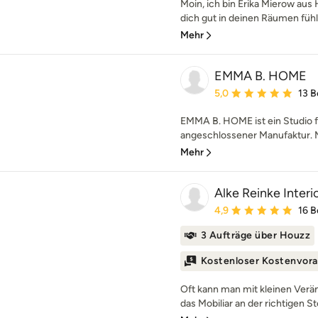
Moin, ich bin Erika Mierow au
dich gut in deinen Räumen fühle
Mehr
EMMA B. HOME
Durchschnittliche Bewe
5,0
13 
EMMA B. HOME ist ein Studio fü
angeschlossener Manufaktur. M
Mehr
Alke Reinke Interi
Durchschnittliche Bewe
4,9
16 
3 Aufträge über Houzz
Kostenloser Kostenvora
Oft kann man mit kleinen Ver
das Mobiliar an der richtigen S