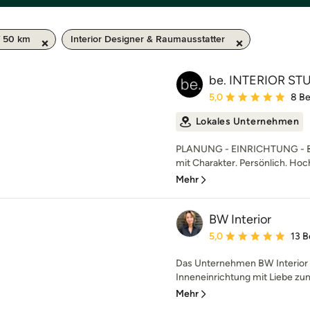
/ 50 km
Interior Designer & Raumausstatter
be. INTERIOR ST
Durchschnittliche Bewe
5,0
8 B
Lokales Unternehmen
PLANUNG - EINRICHTUNG - B
mit Charakter. Persönlich. Hochw
Mehr
BW Interior
Durchschnittliche Bewe
5,0
13 
Das Unternehmen BW Interior 
Inneneinrichtung mit Liebe zum
Mehr