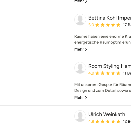
Mehr
Bettina Kohl Impe
Durchschnittliche Bewe
5,0
17 
Räume haben eine enorme Kraft
energetische Raumoptimierung 
Mehr
Room Styling Ha
Durchschnittliche Bewe
4,9
11 
Mit unserem Gespür für Räume
Design und zum Detail, sowie u
Mehr
Ulrich Weinkath
Durchschnittliche Bewe
4,9
12 