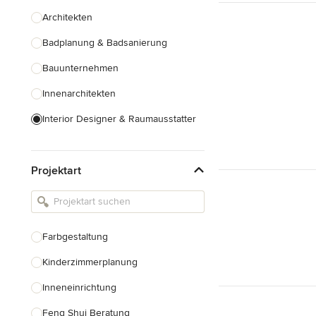
Architekten
Badplanung & Badsanierung
Bauunternehmen
Innenarchitekten
Interior Designer & Raumausstatter
Küchenplanung
Projektart
Landschaftsarchitekten
Armaturen & Sanitärbedarf
Beleuchtung
Farbgestaltung
Einbauschränke
Kinderzimmerplanung
Alle anzeigen
Inneneinrichtung
Feng Shui Beratung