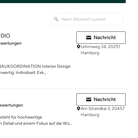
UDIO
Nachricht
rtung: 5 von 5 Sternen
ewertungen
Lehmweg 34, 20251
Hamburg
AUKOORDINATION Interior Design
ertig. Individuell. Exk...
Nachricht
rtung: 5 von 5 Sternen
Bewertungen
Am Strandkai 3, 20457
Hamburg
steht für hochwertige
 Detail und einem Fokus auf die Wü...