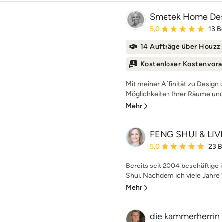
Smetek Home De
Durchschnittliche Bewe
5,0
13 
14 Aufträge über Houzz
Kostenloser Kostenvora
Mit meiner Affinität zu Design 
Möglichkeiten Ihrer Räume und 
Mehr
FENG SHUI & LIV
Durchschnittliche Bewe
5,0
23 
Bereits seit 2004 beschäftige
Shui. Nachdem ich viele Jahre V
Mehr
die kammerherrin