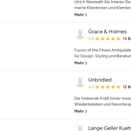
Ulrich Weinkath Als Interior De
meine Klientinnen und Klienten s
Mehr
Grace & Holmes
Durchschnittliche Bewe
5,0
13 
Fusion of the Finest Antiquitä
für Design, Styling und Beratu
Mehr
Unbridled
Durchschnittliche Bewe
4,9
12 
Die treibende Kraft hinter me
Wiederbeleben und Neuinterpre
Mehr
Lange Geller Kuehl