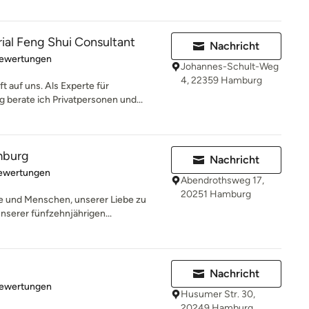
rial Feng Shui Consultant
Nachricht
rtung: 5 von 5 Sternen
Bewertungen
Johannes-Schult-Weg
4, 22359 Hamburg
 auf uns. Als Experte für
berate ich Privatpersonen und...
mburg
Nachricht
rtung: 4.9 von 5 Sternen
Bewertungen
Abendrothsweg 17,
20251 Hamburg
 und Menschen, unserer Liebe zu
nserer fünfzehnjährigen...
Nachricht
rtung: 4.9 von 5 Sternen
Bewertungen
Husumer Str. 30,
20249 Hamburg