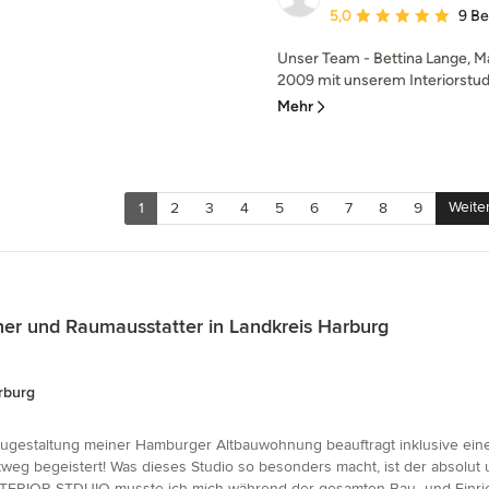
Durchschnittliche Bewe
5,0
9 B
Unser Team - Bettina Lange, Mar
2009 mit unserem Interiorstudio
Mehr
Weite
1
2
3
4
5
6
7
8
9
er und Raumausstatter in Landkreis Harburg
rburg
ugestaltung meiner Hamburger Altbauwohnung beauftragt inklusive eine
weg begeistert! Was dieses Studio so besonders macht, ist der absolut
ERIOR STDUIO musste ich mich während der gesamten Bau- und Einrich