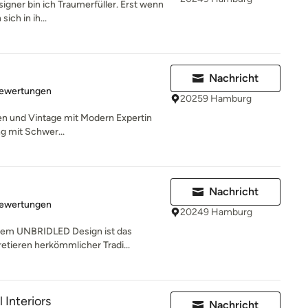
signer bin ich Traumerfüller. Erst wenn
ich in ih...
Nachricht
rtung: 5 von 5 Sternen
Bewertungen
20259 Hamburg
ten und Vintage mit Modern Expertin
ng mit Schwer...
Nachricht
rtung: 4.9 von 5 Sternen
Bewertungen
20249 Hamburg
inem UNBRIDLED Design ist das
tieren herkömmlicher Tradi...
 Interiors
Nachricht