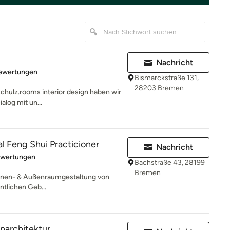
Nachricht
rtung: 5 von 5 Sternen
Bewertungen
Bismarckstraße 131,
28203 Bremen
schulz.rooms interior design haben wir
log mit un...
al Feng Shui Practicioner
Nachricht
rtung: 5 von 5 Sternen
ewertungen
Bachstraße 43, 28199
Bremen
 Innen- & Außenraumgestaltung von
ntlichen Geb...
enarchitektur