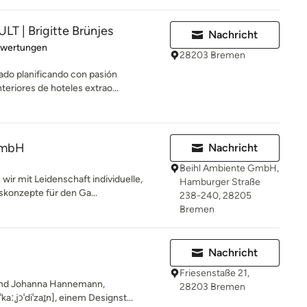
 | Brigitte Brünjes
Nachricht
rtung: 4.7 von 5 Sternen
ewertungen
28203 Bremen
ado planificando con pasión
teriores de hoteles extrao...
GmbH
Nachricht
Beihl Ambiente GmbH,
wir mit Leidenschaft individuelle,
Hamburger Straße
konzepte für den Ga...
238-240, 28205
Bremen
Nachricht
Friesenstaße 21,
 und Johanna Hannemann,
28203 Bremen
ːˌjɔˈdiˈzaɪ̯n], einem Designst...