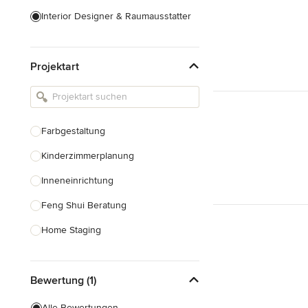
Interior Designer & Raumausstatter
Küchenplanung
Projektart
Landschaftsarchitekten
Armaturen & Sanitärbedarf
Beleuchtung
Farbgestaltung
Einbauschränke
Kinderzimmerplanung
Alle anzeigen
Inneneinrichtung
Feng Shui Beratung
Home Staging
Design-Beratung
Bewertung (1)
Alle anzeigen
Alle Bewertungen