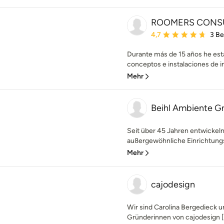
ROOMERS CONSULT
Durchschnittliche Bewe
4,7
3 B
Durante más de 15 años he est
conceptos e instalaciones de in
Mehr
Beihl Ambiente 
Seit über 45 Jahren entwickeln 
außergewöhnliche Einrichtungs
Mehr
cajodesign
Wir sind Carolina Bergedieck
Gründerinnen von cajodesign [ˈka