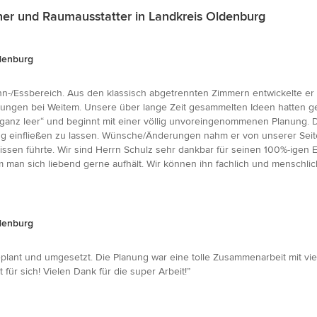
ner und Raumausstatter in Landkreis Oldenburg
ldenburg
-/Essbereich. Aus den klassisch abgetrennten Zimmern entwickelte er 
ungen bei Weitem. Unsere über lange Zeit gesammelten Ideen hatten g
 ganz leer“ und beginnt mit einer völlig unvoreingenommenen Planung. 
ng einfließen zu lassen. Wünsche/Änderungen nahm er von unserer Seite 
issen führte. Wir sind Herrn Schulz sehr dankbar für seinen 100%-igen 
m man sich liebend gerne aufhält. Wir können ihn fachlich und menschli
ldenburg
plant und umgesetzt. Die Planung war eine tolle Zusammenarbeit mit vi
 für sich! Vielen Dank für die super Arbeit!”