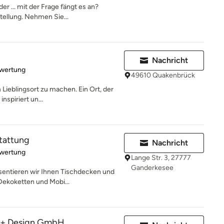
r ... mit der Frage fängt es an?
tellung. Nehmen Sie...
Nachricht
rtung: 5 von 5 Sternen
ewertung
49610 Quakenbrück
 Lieblingsort zu machen. Ein Ort, der
nspiriert un...
tattung
Nachricht
rtung: 5 von 5 Sternen
ewertung
Lange Str. 3, 27777
Ganderkesee
sentieren wir Ihnen Tischdecken und
 Dekoketten und Mobi...
+ Design GmbH