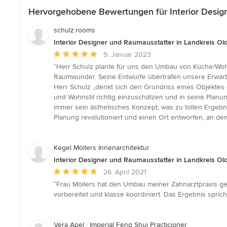
Hervorgehobene Bewertungen für Interior Desig
schulz.rooms
Interior Designer und Raumausstatter in Landkreis O
Durchschnittliche
9. Januar 2023
Bewertung:
“Herr Schulz plante für uns den Umbau von Küche/Wohn
5
Raumwunder. Seine Entwürfe übertrafen unsere Erwart
von
Herr Schulz „denkt sich den Grundriss eines Objektes
5
und Wohnstil richtig einzuschätzen und in seine Planu
Sternen
immer sein ästhetisches Konzept, was zu tollen Ergebn
Planung revolutioniert und einen Ort entworfen, an de
Kegel Möllers Innenarchitektur
Interior Designer und Raumausstatter in Landkreis O
Durchschnittliche
26. April 2021
Bewertung:
“Frau Möllers hat den Umbau meiner Zahnarztpraxis ge
5
vorbereitet und klasse koordiniert. Das Ergebnis spricht
von
5
Sternen
Vera Apel · Imperial Feng Shui Practicioner