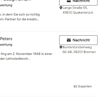
Nachricht
rtung: 5 von 5 Sternen
ewertung
Lange Straße 55,
49610 Quakenbrück
 in dem Sie sich so richtig
m-Partner für die kreativ...
Peters
Nachricht
rtung: 5 von 5 Sternen
ewertung
Buntentorsteinweg
66-68, 28201 Bremen
 fing am 2. November 1948 in einer
der Lehnstedterstr...
82 Experten