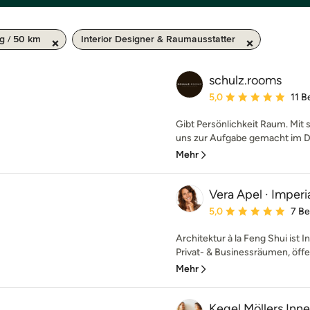
g / 50 km
Interior Designer & Raumausstatter
schulz.rooms
Durchschnittliche Bewe
5,0
11 
Gibt Persönlichkeit Raum. Mit 
uns zur Aufgabe gemacht im Dia
Mehr
Vera Apel · Imperi
Durchschnittliche Bewe
5,0
7 B
Architektur à la Feng Shui ist
Privat- & Businessräumen, öffe
Mehr
Kegel Möllers Inn