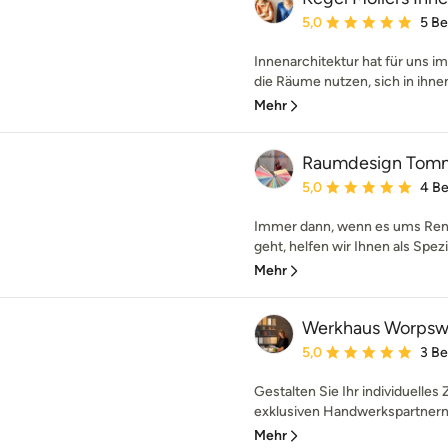
Durchschnittliche Bewe
5,0
5 B
Innenarchitektur hat für uns i
die Räume nutzen, sich in ihnen
Mehr
Raumdesign Tom
Durchschnittliche Bewe
5,0
4 B
Immer dann, wenn es ums Ren
geht, helfen wir Ihnen als Spezia
Mehr
Werkhaus Worps
Durchschnittliche Bewe
5,0
3 B
Gestalten Sie Ihr individuell
exklusiven Handwerkspartnern 
Mehr