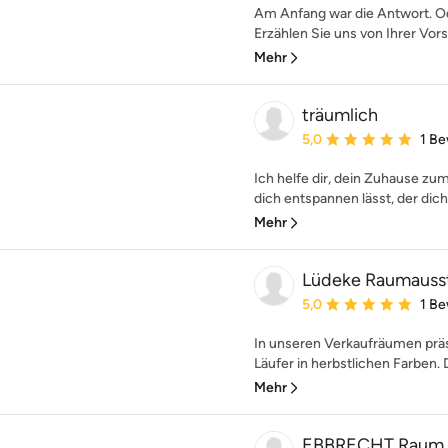
Am Anfang war die Antwort. Ode
Erzählen Sie uns von Ihrer Vors
Mehr
träumlich
Durchschnittliche Bewe
5,0
1 B
Ich helfe dir, dein Zuhause zum
dich entspannen lässt, der dich i
Mehr
Lüdeke Raumauss
Durchschnittliche Bewe
5,0
1 B
In unseren Verkaufräumen prä
Läufer in herbstlichen Farben.
Mehr
EBBRECHT Raum 