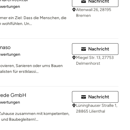
Nachricht
rtung: 5 von 5 Sternen
ewertungen
Altenwall 26, 28195
Bremen
mmer ein Ziel: Dass die Menschen, die
 wohlfühlen. Un...
maso
Nachricht
rtung: 5 von 5 Sternen
ewertungen
Miegel Str. 13, 27753
Delmenhorst
ovieren, Sanieren oder ums Bauen
listen für erstklassi...
wede GmbH
Nachricht
rtung: 5 von 5 Sternen
ewertungen
Lüninghauser Straße 1,
28865 Lilienthal
es Zuhause zusammen mit kompetenten,
und Baubegleitern!...