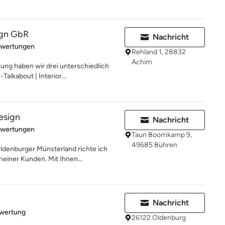
ign GbR
Nachricht
rtung: 5 von 5 Sternen
ewertungen
Rehland 1, 28832
Achim
ng haben wir drei unterschiedlich
alkabout | Interior...
esign
Nachricht
rtung: 5 von 5 Sternen
ewertungen
Taun Boomkamp 9,
49685 Bühren
denburger Münsterland richte ich
einer Kunden. Mit Ihnen...
Nachricht
rtung: 5 von 5 Sternen
ewertung
26122 Oldenburg