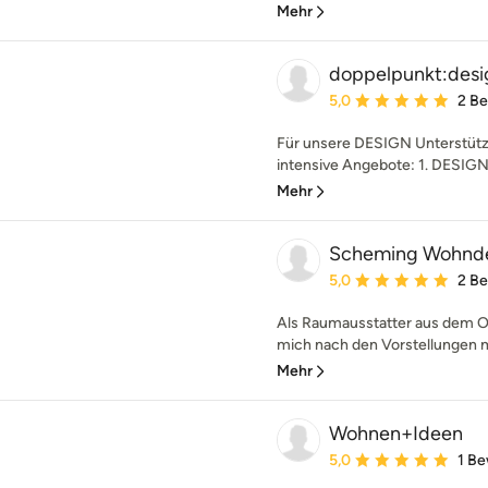
Mehr
doppelpunkt:des
Durchschnittliche Bewe
5,0
2 B
Für unsere DESIGN Unterstützu
intensive Angebote: 1. DESIGN-T
Mehr
Scheming Wohnd
Durchschnittliche Bewe
5,0
2 B
Als Raumausstatter aus dem Ol
mich nach den Vorstellungen m
Mehr
Wohnen+Ideen
Durchschnittliche Bewe
5,0
1 B