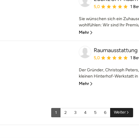
Durchschnittliche Bewe
5,0
1 B
Sie wünschen sich ein Zuhause,
wohlfühlen: Wir sind Ihr Premiu
Mehr
Raumausstattung 
Durchschnittliche Bewe
5,0
1 B
Der Gründer, Christoph Peters,
kleinen Hinterhof-Werkstatt in 
Mehr
Weiter
1
2
3
4
5
6