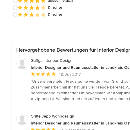
ausschließlich
& höher
& höher
Hervorgehobene Bewertungen für Interior Design
Gaffga Interieur Design
Interior Designer und Raumausstatter in Landkreis Ost
Durchschnittliche
18. Juli 2017
Bewertung:
“Unsere veralteten Praxisräume wurden von Grund auf n
5
Zusammenarbeit mit ihr hat uns viel Freude bereitet. A
von
hervorragend miteinander Oft bekommen wir Kompliment
5
Arztpraxis ist. Wir sind rund um zufrieden und könne
Sternen
Gritte Jepp Wohndesign
Interior Designer und Raumausstatter in Landkreis Ost
Durchschnittliche