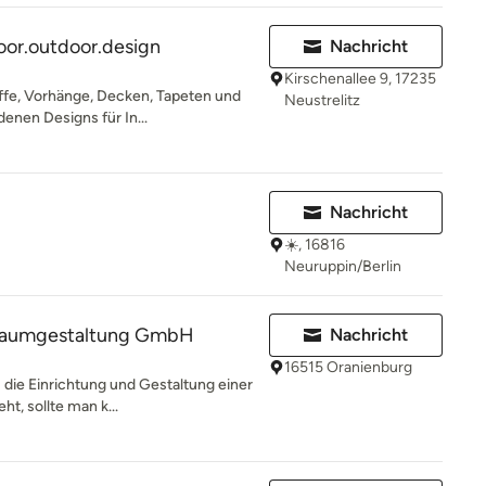
door.outdoor.design
Nachricht
Kirschenallee 9, 17235
offe, Vorhänge, Decken, Tapeten und
Neustrelitz
enen Designs für In...
Nachricht
☀️, 16816
Neuruppin/Berlin
 Raumgestaltung GmbH
Nachricht
16515 Oranienburg
ie Einrichtung und Gestaltung einer
, sollte man k...