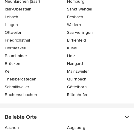
Neunkirchen (Saar)
Homburg
Idar-Oberstein
Sankt Wendel
Lebach
Bexbach
Illingen
Wadern
Ottweiler
Saarwellingen
Friedrichsthal
Birkenfeld
Hermeskeil
Küsel
Baumholder
Holz
Brücken
Hangard
Kell
Mainzweiler
Theisbergstegen
Quirnbach
Schmittweiler
Göttelborn
Buchenschachen
Rittenhofen
Beliebte Orte
Aachen
Augsburg