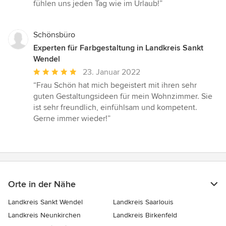
fühlen uns jeden Tag wie im Urlaub!”
Schönsbüro
Experten für Farbgestaltung in Landkreis Sankt
Wendel
Durchschnittliche
23. Januar 2022
Bewertung:
“Frau Schön hat mich begeistert mit ihren sehr
5
guten Gestaltungsideen für mein Wohnzimmer. Sie
von
ist sehr freundlich, einfühlsam und kompetent.
5
Gerne immer wieder!”
Sternen
Orte in der Nähe
Landkreis Sankt Wendel
Landkreis Saarlouis
Landkreis Neunkirchen
Landkreis Birkenfeld