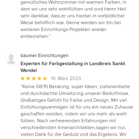
gemütliches Wohnzimmer mit warmen Farben, in
dem wir uns sehr wohlfühlen und sind Herrn Heil
sehr dankbar, dass er uns hierbei in vorbildlicher
Weise behilflich war. Gerne werden wir ihn bei
weiteren Einrichtungs-Projekten wieder
einbeziehen.”
bäumer Einrichtungen
Experten für Farbgestaltung in Landkreis Sankt
Wendel
Durchschnittliche
19. März 2023
Bewertung:
“Keine 08/15 Beratung, super Ideen, zielorientierte
5
und durchdachte Umsetzung unserer Bedürfnisse.
von
Großartiges Gefühl für Farbe und Design. Mit viel
5
Einfühlungsvermögen ist für uns ein neues Zuhause
Sternen
geschaffen worden, indem wir uns mehr als wohl
fühlen. Nach verheerenden Erfahrungen mit
verschiedensten Innenarchitekten,sagen wir nur,
vielen Dank für die Geduld und das Ergebnis. Wir