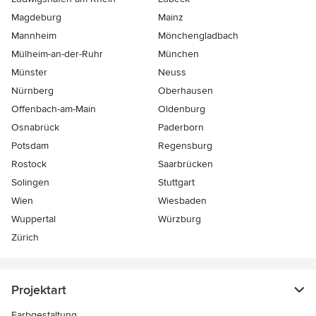
Magdeburg
Mainz
Mannheim
Mönchen­gladbach
Mülheim-an-der-Ruhr
München
Münster
Neuss
Nürnberg
Oberhausen
Offenbach-am-Main
Oldenburg
Osnabrück
Paderborn
Potsdam
Regensburg
Rostock
Saarbrücken
Solingen
Stuttgart
Wien
Wiesbaden
Wuppertal
Würzburg
Zürich
Projektart
Farbgestaltung