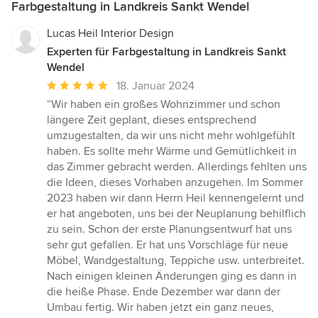
Farbgestaltung in Landkreis Sankt Wendel
Lucas Heil Interior Design
Experten für Farbgestaltung in Landkreis Sankt
Wendel
Durchschnittliche
18. Januar 2024
Bewertung:
“Wir haben ein großes Wohnzimmer und schon
5
längere Zeit geplant, dieses entsprechend
von
umzugestalten, da wir uns nicht mehr wohlgefühlt
5
haben. Es sollte mehr Wärme und Gemütlichkeit in
Sternen
das Zimmer gebracht werden. Allerdings fehlten uns
die Ideen, dieses Vorhaben anzugehen. Im Sommer
2023 haben wir dann Herrn Heil kennengelernt und
er hat angeboten, uns bei der Neuplanung behilflich
zu sein. Schon der erste Planungsentwurf hat uns
sehr gut gefallen. Er hat uns Vorschläge für neue
Möbel, Wandgestaltung, Teppiche usw. unterbreitet.
Nach einigen kleinen Änderungen ging es dann in
die heiße Phase. Ende Dezember war dann der
Umbau fertig. Wir haben jetzt ein ganz neues,