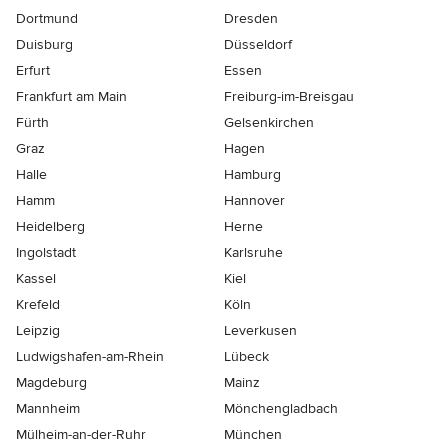
Dortmund
Dresden
Duisburg
Düsseldorf
Erfurt
Essen
Frankfurt am Main
Freiburg-im-Breisgau
Fürth
Gelsenkirchen
Graz
Hagen
Halle
Hamburg
Hamm
Hannover
Heidelberg
Herne
Ingolstadt
Karlsruhe
Kassel
Kiel
Krefeld
Köln
Leipzig
Leverkusen
Ludwigshafen-am-Rhein
Lübeck
Magdeburg
Mainz
Mannheim
Mönchen­gladbach
Mülheim-an-der-Ruhr
München