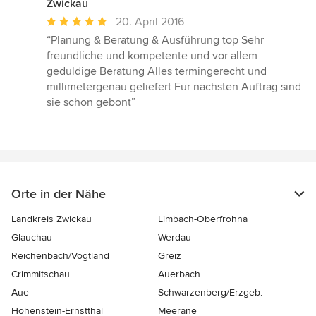
Zwickau
Durchschnittliche
20. April 2016
Bewertung:
“Planung & Beratung & Ausführung top Sehr
5
freundliche und kompetente und vor allem
von
geduldige Beratung Alles termingerecht und
5
millimetergenau geliefert Für nächsten Auftrag sind
Sternen
sie schon gebont”
Orte in der Nähe
Landkreis Zwickau
Limbach-Oberfrohna
Glauchau
Werdau
Reichenbach/Vogtland
Greiz
Crimmitschau
Auerbach
Aue
Schwarzenberg/Erzgeb.
Hohenstein-Ernstthal
Meerane