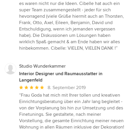
es waren nicht nur die Ideen. Cibelle hat auch ein
super Team zusammengestellt - jeder für sich
hevorragend (viele Grüße hiermit auch an Thorsten,
Frank, Otto, Axel, Eileen, Benjamin, David und
Entschuldigung, wenn ich jemanden vergessen
habe). Die Diskussionen um Lösungen haben
wirklich Spaß gemacht & am Ende haben wir alles
hinbekommen. Cibelle: VIELEN, VIELEN DANK !”
Studio Wunderkammer
Interior Designer und Raumausstatter in
Langenfeld
Durchschnittliche
8. September 2019
Bewertung:
“Frau Goda hat mich mit Ihrer tollen und kreativen
5
Einrichtungsberatung über ein Jahr lang begleitet -
von
von der Vorplanung bis hin zur Umsetzung und des
5
Finetunings. Sie gestaltete, nach meiner
Sternen
Vorstellung, die gesamte Einrichtung meiner neuen
Wohnung in allen Räumen inklusive der Dekoration!