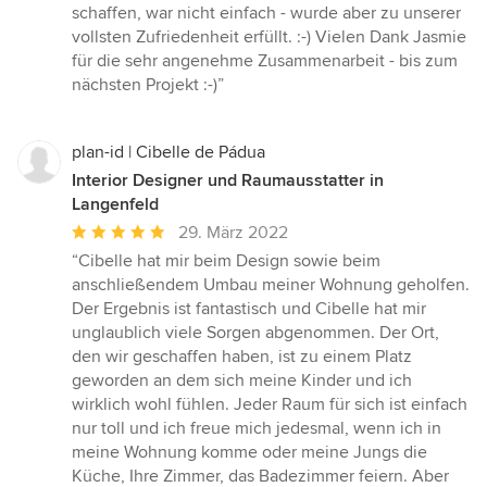
schaffen, war nicht einfach - wurde aber zu unserer
vollsten Zufriedenheit erfüllt. :-) Vielen Dank Jasmie
für die sehr angenehme Zusammenarbeit - bis zum
nächsten Projekt :-)”
plan-id | Cibelle de Pádua
Interior Designer und Raumausstatter in
Langenfeld
Durchschnittliche
29. März 2022
Bewertung:
“Cibelle hat mir beim Design sowie beim
5
anschließendem Umbau meiner Wohnung geholfen.
von
Der Ergebnis ist fantastisch und Cibelle hat mir
5
unglaublich viele Sorgen abgenommen. Der Ort,
Sternen
den wir geschaffen haben, ist zu einem Platz
geworden an dem sich meine Kinder und ich
wirklich wohl fühlen. Jeder Raum für sich ist einfach
nur toll und ich freue mich jedesmal, wenn ich in
meine Wohnung komme oder meine Jungs die
Küche, Ihre Zimmer, das Badezimmer feiern. Aber