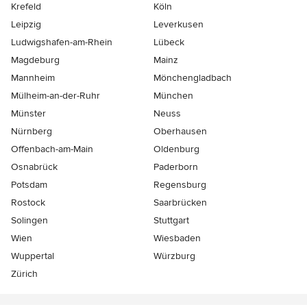
Krefeld
Köln
Leipzig
Leverkusen
Ludwigshafen-am-Rhein
Lübeck
Magdeburg
Mainz
Mannheim
Mönchen­gladbach
Mülheim-an-der-Ruhr
München
Münster
Neuss
Nürnberg
Oberhausen
Offenbach-am-Main
Oldenburg
Osnabrück
Paderborn
Potsdam
Regensburg
Rostock
Saarbrücken
Solingen
Stuttgart
Wien
Wiesbaden
Wuppertal
Würzburg
Zürich