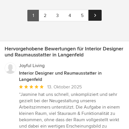
1
2
3
4
5
Hervorgehobene Bewertungen für Interior Designer
und Raumausstatter in Langenfeld
Joyful Living
Interior Designer und Raumausstatter in
Langenfeld
Durchschnittliche
13. Oktober 2025
Bewertung:
“Jasmine hat uns schnell, unkompliziert und sehr
5
gezielt bei der Neugestaltung unseres
von
Arbeitszimmers unterstützt. Die Aufgabe in einem
5
kleinen Raum, viel Stauraum & Funktionalität zu
Sternen
bekommen, ohne dass der Raum vollgestellt wirkt
und dabei ein wertiges Erscheinungsbild zu