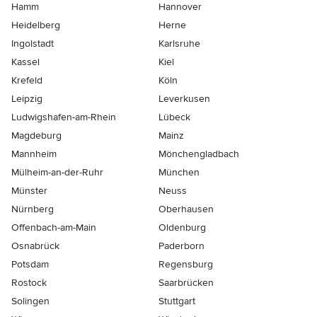
Hamm
Hannover
Heidelberg
Herne
Ingolstadt
Karlsruhe
Kassel
Kiel
Krefeld
Köln
Leipzig
Leverkusen
Ludwigshafen-am-Rhein
Lübeck
Magdeburg
Mainz
Mannheim
Mönchen­gladbach
Mülheim-an-der-Ruhr
München
Münster
Neuss
Nürnberg
Oberhausen
Offenbach-am-Main
Oldenburg
Osnabrück
Paderborn
Potsdam
Regensburg
Rostock
Saarbrücken
Solingen
Stuttgart