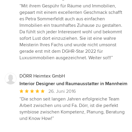
Bewertung:
“Mit ihrem Gespühr für Räume und Immobilien,
5
gepaart mit einem excellenten Geschmack schafft
von
es Petra Sommerfeldt auch aus einfachen
5
Immobilien ein traumhaftes Zuhause zu gestalten.
Sternen
Da fühlt sich jeder Interessent wohl und bekommt
sofort Lust dort einzuziehen. Sie ist eine wahre
Meisterin Ihres Fachs und wurde nicht umsonst
gerade erst mit dem DGHR-Star 2022 für
Luxusimmobilien ausgezeichnet. Weiter so!!!”
DÖRR Heimtex GmbH
Interior Designer und Raumausstatter in Mannheim
Durchschnittliche
26. Juni 2016
Bewertung:
“Die schon seit langen Jahren erfolgreiche Team
5
Arbeit zwischen uns und Fa. Dörr, ist die perfekt
von
symbiose zwischen Kompetenz, Planung, Beratung
5
und Know How!”
Sternen