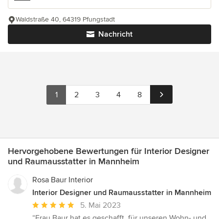
Waldstraße 40, 64319 Pfungstadt
Nachricht
1
2
3
4
8
Hervorgehobene Bewertungen für Interior Designer
und Raumausstatter in Mannheim
Rosa Baur Interior
Interior Designer und Raumausstatter in Mannheim
Durchschnittliche
5. Mai 2023
Bewertung:
“Frau Baur hat es geschafft, für unseren Wohn- und