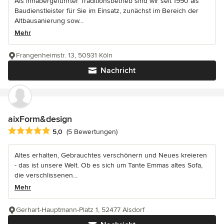
Als inhabergeführter Traditionsbetrieb sind wir seit 1990 als
Baudienstleister für Sie im Einsatz, zunächst im Bereich der
Altbausanierung sow...
Mehr
Frangenheimstr. 13, 50931 Köln
Nachricht
aixForm&design
Durchschnittliche Bewertung: 5 von 5 Sternen
5,0
(5 Bewertungen)
Altes erhalten, Gebrauchtes verschönern und Neues kreieren
- das ist unsere Welt. Ob es sich um Tante Emmas altes Sofa,
die verschlissenen...
Mehr
Gerhart-Hauptmann-Platz 1, 52477 Alsdorf