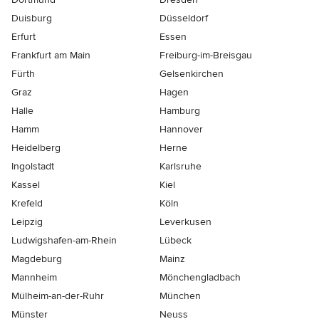
Duisburg
Düsseldorf
Erfurt
Essen
Frankfurt am Main
Freiburg-im-Breisgau
Fürth
Gelsenkirchen
Graz
Hagen
Halle
Hamburg
Hamm
Hannover
Heidelberg
Herne
Ingolstadt
Karlsruhe
Kassel
Kiel
Krefeld
Köln
Leipzig
Leverkusen
Ludwigshafen-am-Rhein
Lübeck
Magdeburg
Mainz
Mannheim
Mönchen­gladbach
Mülheim-an-der-Ruhr
München
Münster
Neuss