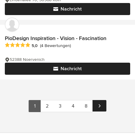
Nachricht
PioDesign Inspiration - Vision - Fascination
Durchschnittliche Bewertung: 5 von 5 Sternen
5,0
(4 Bewertungen)
52388 Noervenich
Nachricht
1
2
3
4
8