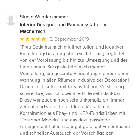
Studio Wunderkammer
Interior Designer und Raumausstatter in
Mechernich
Durchschnittliche
8. September 2019
Bewertung:
“Frau Goda hat mich mit Ihrer tollen und kreativen
5
Einrichtungsberatung über ein Jahr lang begleitet -
von
von der Vorplanung bis hin zur Umsetzung und des
5
Finetunings. Sie gestaltete, nach meiner
Sternen
Vorstellung, die gesamte Einrichtung meiner neuen
Wohnung in allen Räumen inklusive der Dekoration!
Da ich mich selber mit Kreativität und Vorstellung
schwer tue, war ich über ihre Hilfe sehr dankbar!
Diese war zudem noch sehr unkompliziert, immer
zeitnah und voller toller Ideen. Vor allem die
Kombination aus Ebay- und IKEA-Fundstücken mit
"Designer-Möbeln" und das dazu passende
Arrangement hat mir sehr gut gefallen! Ein einfacher
und schneller Austausch der Vorschläge per