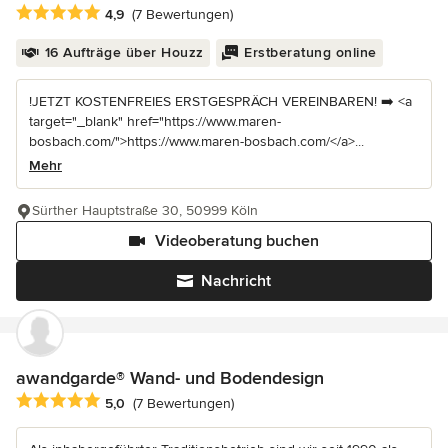
Durchschnittliche Bewertung: 4.9 von 5 Sternen
4,9
(7 Bewertungen)
16 Aufträge über Houzz
Erstberatung online
!JETZT KOSTENFREIES ERSTGESPRÄCH VEREINBAREN! ➡️ <a
target="_blank" href="https://www.maren-
bosbach.com/">https://www.maren-bosbach.com/</a>...
Mehr
Sürther Hauptstraße 30, 50999 Köln
Videoberatung buchen
Nachricht
awandgarde® Wand- und Bodendesign
Durchschnittliche Bewertung: 5 von 5 Sternen
5,0
(7 Bewertungen)