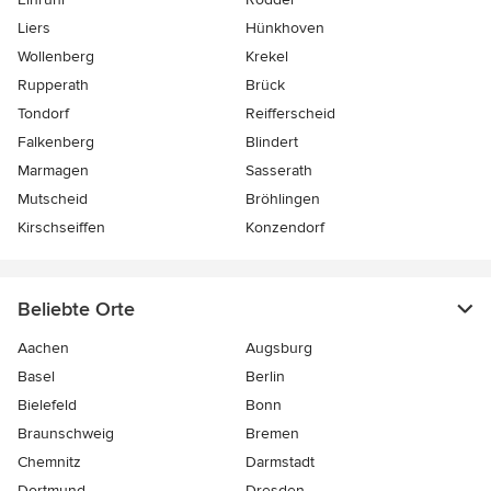
Liers
Hünkhoven
Wollenberg
Krekel
Rupperath
Brück
Tondorf
Reifferscheid
Falkenberg
Blindert
Marmagen
Sasserath
Mutscheid
Bröhlingen
Kirschseiffen
Konzendorf
Beliebte Orte
Aachen
Augsburg
Basel
Berlin
Bielefeld
Bonn
Braunschweig
Bremen
Chemnitz
Darmstadt
Dortmund
Dresden