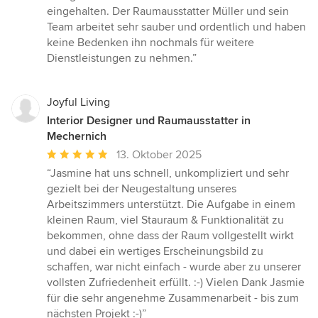
eingehalten. Der Raumausstatter Müller und sein
Team arbeitet sehr sauber und ordentlich und haben
keine Bedenken ihn nochmals für weitere
Dienstleistungen zu nehmen.”
Joyful Living
Interior Designer und Raumausstatter in
Mechernich
Durchschnittliche
13. Oktober 2025
Bewertung:
“Jasmine hat uns schnell, unkompliziert und sehr
5
gezielt bei der Neugestaltung unseres
von
Arbeitszimmers unterstützt. Die Aufgabe in einem
5
kleinen Raum, viel Stauraum & Funktionalität zu
Sternen
bekommen, ohne dass der Raum vollgestellt wirkt
und dabei ein wertiges Erscheinungsbild zu
schaffen, war nicht einfach - wurde aber zu unserer
vollsten Zufriedenheit erfüllt. :-) Vielen Dank Jasmie
für die sehr angenehme Zusammenarbeit - bis zum
nächsten Projekt :-)”