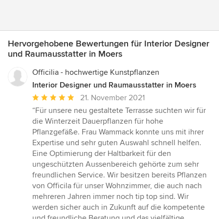
Hervorgehobene Bewertungen für Interior Designer
und Raumausstatter in Moers
Officilia - hochwertige Kunstpflanzen
Interior Designer und Raumausstatter in Moers
Durchschnittliche
21. November 2021
Bewertung:
“Für unsere neu gestaltete Terrasse suchten wir für
5
die Winterzeit Dauerpflanzen für hohe
von
Pflanzgefäße. Frau Wammack konnte uns mit ihrer
5
Expertise und sehr guten Auswahl schnell helfen.
Sternen
Eine Optimierung der Haltbarkeit für den
ungeschützten Aussenbereich gehörte zum sehr
freundlichen Service. Wir besitzen bereits Pflanzen
von Officila für unser Wohnzimmer, die auch nach
mehreren Jahren immer noch tip top sind. Wir
werden sicher auch in Zukunft auf die kompetente
und freundliche Beratung und das vielfältige