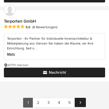
Terporten GmbH
Durchschnittliche Bewertung: 5 von 5 Sternen
5,0
(8 Bewertungen)
Terporten - Ihr Partner für Individuelle Innenarchitektur &
Möbelplanung aus Viersen Sie haben die Räume, wir Ihre
Einrichtung. Seit ü...
Mehr
41751 Viersen
Nachricht
1
2
3
4
5