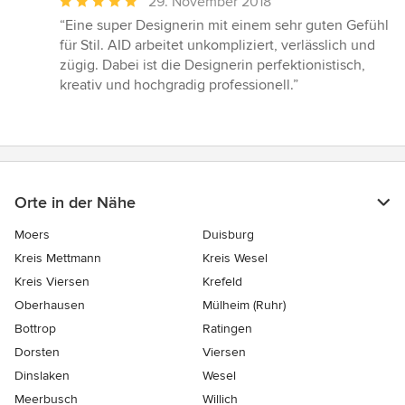
Durchschnittliche
29. November 2018
Bewertung:
“Eine super Designerin mit einem sehr guten Gefühl
5
für Stil. AID arbeitet unkompliziert, verlässlich und
von
zügig. Dabei ist die Designerin perfektionistisch,
5
kreativ und hochgradig professionell.”
Sternen
Orte in der Nähe
Moers
Duisburg
Kreis Mettmann
Kreis Wesel
Kreis Viersen
Krefeld
Oberhausen
Mülheim (Ruhr)
Bottrop
Ratingen
Dorsten
Viersen
Dinslaken
Wesel
Meerbusch
Willich