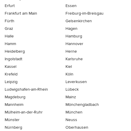
Erfurt
Essen
Frankfurt am Main
Freiburg-im-Breisgau
Fürth
Gelsenkirchen
Graz
Hagen
Halle
Hamburg
Hamm
Hannover
Heidelberg
Herne
Ingolstadt
Karlsruhe
Kassel
Kiel
Krefeld
Köln
Leipzig
Leverkusen
Ludwigshafen-am-Rhein
Lübeck
Magdeburg
Mainz
Mannheim
Mönchen­gladbach
Mülheim-an-der-Ruhr
München
Münster
Neuss
Nürnberg
Oberhausen