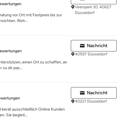
rtung: 5 von 5 Sternen
Bewertungen
Veenpark 30, 40627
Düsseldorf
atung vor Ort mit Festpreis bis zur
sichten. Woh...
Nachricht
rtung: 5 von 5 Sternen
Bewertungen
40597 Düsseldorf
unterstützen, einen Ort zu schaffen, an
zu dir pas...
Nachricht
rtung: 5 von 5 Sternen
ewertungen
40221 Düsseldorf
d berät ausschließlich Online Kunden
n. Sie begleit...