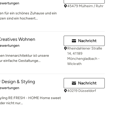
rtung: 4.9 von 5 Sternen
Bewertungen
45479 Mülheim / Ruhr
n für ein schönes Zuhause und ein
en sind ein hochwert...
eatives Wohnen
Nachricht
rtung: 5 von 5 Sternen
Bewertungen
Rheindahlener Straße
14, 41189
 Innenarchitektur ist unsere
Mönchengladbach -
ur einfache Gestaltunge...
Wickrath
 Design & Styling
Nachricht
rtung: 5 von 5 Sternen
Bewertungen
40219 Düsseldorf
 Styling RE:FRESH - HOME Home sweet
r nicht nur...