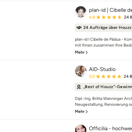
plan-id | Cibelle 
Durchschnittliche Bewe
4,8
24 
24 Aufträge über Houzz
plan-id l Cibelle de Pádua - K
mit Ihnen zusammen Ihre Bedü
Mehr
AID-Studio
Durchschnittliche Bewe
5,0
24 
„Best of Houzz“-Gewin
Dipl.-Ing. Britta Wanninger Arc
Neugestaltung, Renovierung o
Mehr
Officilia - hochw