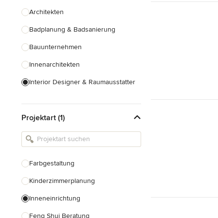
Architekten
Badplanung & Badsanierung
Bauunternehmen
Innenarchitekten
Interior Designer & Raumausstatter
Küchenplanung
Projektart (1)
Landschaftsarchitekten
Armaturen & Sanitärbedarf
Beleuchtung
Farbgestaltung
Einbauschränke
Kinderzimmerplanung
Alle anzeigen
Inneneinrichtung
Feng Shui Beratung