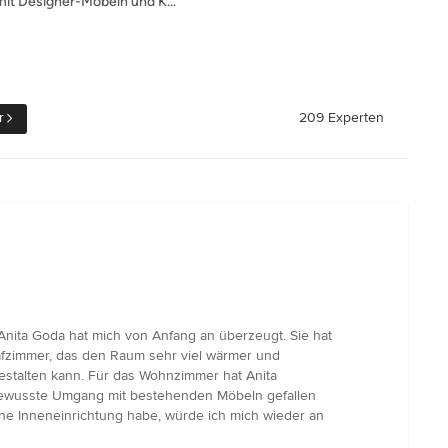
t Designer-Möbeln und K...
r
209 Experten
nita Goda hat mich von Anfang an überzeugt. Sie hat
lafzimmer, das den Raum sehr viel wärmer und
estalten kann. Für das Wohnzimmer hat Anita
d bewusste Umgang mit bestehenden Möbeln gefallen
e Inneneinrichtung habe, würde ich mich wieder an