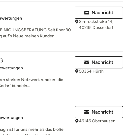
Nachricht
rtung: 5 von 5 Sternen
Bewertungen
Simrockstraße 14,
40235 Düsseldorf
INIGUNGSBERATUNG Seit über 30
ag auf`s Neue meinen Kunden...
UG
Nachricht
rtung: 4.9 von 5 Sternen
Bewertungen
50354 Hürth
nem starken Netzwerk rund um die
edarf bündeln...
Nachricht
rtung: 5 von 5 Sternen
Bewertungen
46146 Oberhausen
gn ist für uns mehr als das bloße