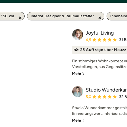
/ 50 km
Interior Designer & Raumausstatter
Innenein
Joyful Living
Durchschnittliche Bewe
4,9
31 
25 Aufträge über Houzz
Ein stimmiges Wohnkonzept e
Vorstellungen, aus Gegensätzen
Mehr
Studio Wunderk
Durchschnittliche Bewe
5,0
32 
Studio Wunderkammer gestalte
Erinnerungswert. Interieurs, di
Mehr