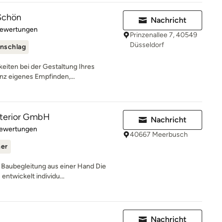
Schön
Nachricht
rtung: 5 von 5 Sternen
Bewertungen
Prinzenallee 7, 40549
Düsseldorf
nschlag
keiten bei der Gestaltung Ihres
nz eigenes Empfinden,...
interior GmbH
Nachricht
rtung: 4.7 von 5 Sternen
Bewertungen
40667 Meerbusch
ner
 Baubegleitung aus einer Hand Die
entwickelt individu...
Nachricht