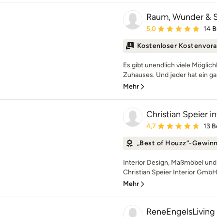
Raum, Wunder & 
Durchschnittliche Bewe
5,0
14 
Kostenloser Kostenvora
Es gibt unendlich viele Möglich
Zuhauses. Und jeder hat ein ga
Mehr
Christian Speier 
Durchschnittliche Bewe
4,7
13 
„Best of Houzz“-Gewin
Interior Design, Maßmöbel und
Christian Speier Interior GmbH 
Mehr
ReneEngelsLiving