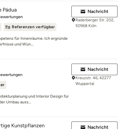
de Pádua
Nachricht
rtung: 4.8 von 5 Sternen
Bewertungen
Raderberger Str. 202,
50968 Köln
Referenzen verfügbar
ompetenz für Innenräume. Ich ergründe
rfnisse und Wün...
Nachricht
rtung: 5 von 5 Sternen
Bewertungen
Kreuzstr. 46, 42277
Wuppertal
ner
hitekturplanung und Interior Design für
der Umbau auss...
ertige Kunstpflanzen
Nachricht