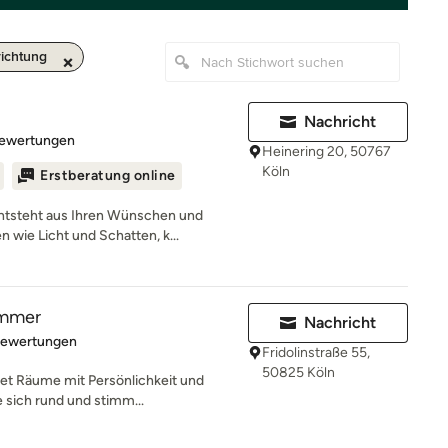
richtung
Nachricht
rtung: 4.9 von 5 Sternen
Bewertungen
Heinering 20, 50767
Köln
Erstberatung online
ntsteht aus Ihren Wünschen und
 wie Licht und Schatten, k...
ammer
Nachricht
rtung: 5 von 5 Sternen
Bewertungen
Fridolinstraße 55,
50825 Köln
t Räume mit Persönlichkeit und
e sich rund und stimm...