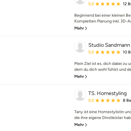
Durchschnittliche Bewe
5,0
12 
Beginnend bei einer kleinen Ber
Kompletten Planung inkl. 3D-An
Mehr
Studio Sandmann
Durchschnittliche Bewe
5,0
10 
Mein Ziel ist es, dich dabei zu 
dem du dich wohl fühlst und der 
Mehr
TS. Homestyling
Durchschnittliche Bewe
5,0
8 B
Tany ist eine Homestylistin un
die ihre eigene Dinstleister habe
Mehr