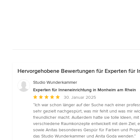
Hervorgehobene Bewertungen für Experten für I
Studio Wunderkammer
Experten für Inneneinrichtung in Monheim am Rhein
Durchschnittliche
30. Januar 2025
Bewertung:
“Ich war schon länger auf der Suche nach einer profe
5
sehr gezielt nachgespürt, was mir fehlt und was mir w
von
freundlicher macht. Außerdem hatte sie tolle Ideen, 
5
verschiedene Raumkonzepte entwickelt mit dem Ziel, e
Sternen
sowie Anitas besonderes Gespür für Farben und Propo
das Studio Wunderkammer und Anita Goda wenden.”