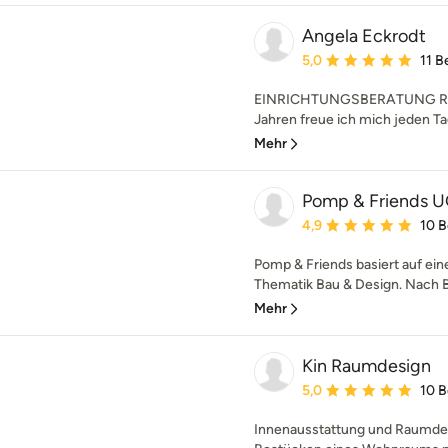
Angela Eckrodt
Durchschnittliche Bewe
5,0
11 
EINRICHTUNGSBERATUNG RE
Jahren freue ich mich jeden T
Mehr
Pomp & Friends 
Durchschnittliche Bewe
4,9
10 
Pomp & Friends basiert auf ei
Thematik Bau & Design. Nach B
Mehr
Kin Raumdesign
Durchschnittliche Bewe
5,0
10 
Innenausstattung und Raumdesi