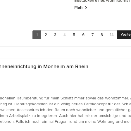
Bestücken eines Wohnraums mi
Mehr
Weite
1
2
3
4
5
6
7
8
14
nneneinrichtung in Monheim am Rhein
ssionellen Raumberatung für mein Schlafzimmer sowie das Wohnzimmer. A
ichtig ist. Herausgekommen ist ein völlig neues Farbkonzept für das Sch
mit welchen Accessoires ich den Raum noch wohnlicher und gemütlicher g
inen Arbeitsplatz zu integrieren. Auch hier hat mir der umsichtige un
rtionen. Falls ich noch einmal Fragen rund um meine Wohnung und mein