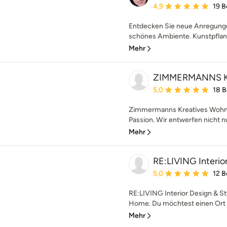
Durchschnittliche Bewe
4,9
19 
Entdecken Sie neue Anregunge
schönes Ambiente. Kunstpflanz
Mehr
ZIMMERMANNS Kr
Durchschnittliche Bewe
5,0
18 
Zimmermanns Kreatives Wohnen
Passion. Wir entwerfen nicht n
Mehr
RE:LIVING Interior
Durchschnittliche Bewe
5,0
12 
RE:LIVING Interior Design &
Home. Du möchtest einen Ort de
Mehr