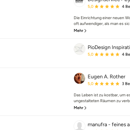
Durchschnittliche Bewe
5,0
4 B
Die Einrichtung einer neuen 
oft aufwendiger, als man es sich
Mehr
PioDesign Inspirati
Durchschnittliche Bewe
5,0
4 B
Eugen A. Rother
Durchschnittliche Bewe
5,0
3 B
Das Leben ist zu kostbar, um es
ungestalteten Räumen zu verbri
Mehr
manufra - feines au