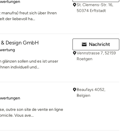
rtung: 5 von 5 Sternen
ewertungen
St. Clemens-Str. 16,
50374 Erftstadt
 manufra) freut sich über Ihren
t der liebevoll ha...
or & Design GmbH
Nachricht
rtung: 5 von 5 Sternen
ewertung
Vennstrasse 7, 52159
Roetgen
 glänzen sollen und es ist unser
hnen individuell und...
Beaufays 4052,
Belgien
rtung: 5 von 5 Sternen
ewertungen
, outre son site de vente en ligne
micile. Vous ave...