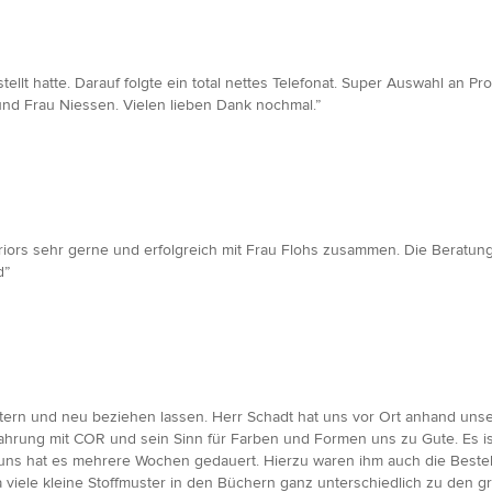
ellt hatte. Darauf folgte ein total nettes Telefonat. Super Auswahl an Pr
und Frau Niessen. Vielen lieben Dank nochmal.”
teriors sehr gerne und erfolgreich mit Frau Flohs zusammen. Die Beratung
d”
ern und neu beziehen lassen. Herr Schadt hat uns vor Ort anhand unse
fahrung mit COR und sein Sinn für Farben und Formen uns zu Gute. Es ist
i uns hat es mehrere Wochen gedauert. Hierzu waren ihm auch die Beste
 da viele kleine Stoffmuster in den Büchern ganz unterschiedlich zu den