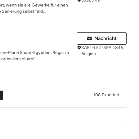
53925 Kall
t, wenn sie alle Gewerke für einen
nierung selbst find...
Nachricht
SART-LEZ-SPA 4845,
Jean-Marie Sacré-Egyptien, Regain a
Belgien
ticuliers et prof...
108 Experten