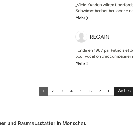
„Viele Kunden wären überforder
Schwimmbadneubau oder eine Sa
Mehr
REGAIN
Fondé en 1987 par Patricia et 
pour vocation d'accompagner par
Mehr
Weiter
1
2
3
4
5
6
7
8
ner und Raumausstatter in Monschau