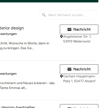
terior design
Nachricht
rtung: 5 von 5 Sternen
ewertungen
Angelsteiner Str. 1,
53919 Weilerswist
hritt, Wünsche in Worte, dann in
g zu bringen. Das Ge...
Nachricht
rtung: 5 von 5 Sternen
ewertungen
Gerhart-Hauptmann-
Platz 1, 52477 Alsdorf
erschönern und Neues kreieren - das
Tante Emmas alt...
 design-bestseller