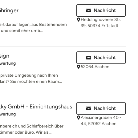
hringer
Nachricht
Heddinghovener Str.
Wert darauf legen, aus Bestehendem
39, 50374 Erftstadt
n und somit eher umb...
sign
Nachricht
rtung: 5 von 5 Sternen
ewertung
52064 Aachen
e private Umgebung nach Ihren
ant? Sie möchten einen Raum...
ky GmbH - Einrichtungshaus
Nachricht
rtung: 5 von 5 Sternen
ewertung
Alexianergraben 40 -
44, 52062 Aachen
nbereich und Schlafbereich über
immer oder Büro. Wir als...