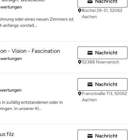
Nachricht
rtung: 5 von 5 Sternen
ewertungen
Büchel 29-31, 52062
Aachen
Wohnung oder eines neuen Zimmers ist
 anfangs vorstell...
on - Vision - Fascination
Nachricht
rtung: 5 von 5 Sternen
ewertungen
52388 Noervenich
Nachricht
rtung: 5 von 5 Sternen
ewertungen
Franzstraße 113, 52062
Aachen
 in zufällig entstandenen oder in
ngen. In unserer Kl...
s filz
Nachricht