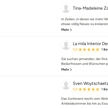
Tina-Madeleine Zä
In Zeiten, in denen wir mehr 
etwas völlig Neues zu kreiiere
Mehr
La mila Interior De
Durchschnittliche Bewe
5,0
1 B
Sie suchen jemanden, der Ihr
Bedürfnissen und Wünschen pl
Mehr
Sven Woytschaetz
Durchschnittliche Bewe
5,0
1 B
Das Sortiment reicht vom Woh
Ankleidezimmer bis hin zu Essz