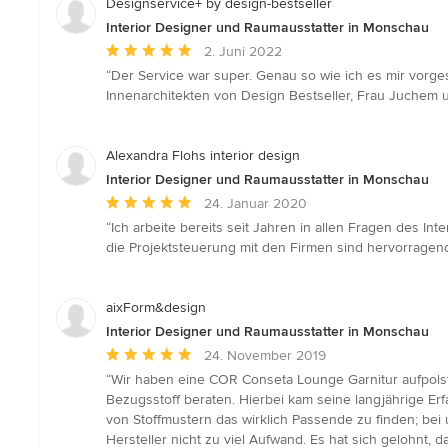
Designservice+ by design-bestseller
Interior Designer und Raumausstatter in Monschau
Durchschnittliche
2. Juni 2022
Bewertung:
“Der Service war super. Genau so wie ich es mir vorgest
5
Innenarchitekten von Design Bestseller, Frau Juchem 
von
5
Sternen
Alexandra Flohs interior design
Interior Designer und Raumausstatter in Monschau
Durchschnittliche
24. Januar 2020
Bewertung:
“Ich arbeite bereits seit Jahren in allen Fragen des In
5
die Projektsteuerung mit den Firmen sind hervorragen
von
5
Sternen
aixForm&design
Interior Designer und Raumausstatter in Monschau
Durchschnittliche
24. November 2019
Bewertung:
“Wir haben eine COR Conseta Lounge Garnitur aufpolst
5
Bezugsstoff beraten. Hierbei kam seine langjährige Er
von
von Stoffmustern das wirklich Passende zu finden; be
5
Hersteller nicht zu viel Aufwand. Es hat sich gelohnt,