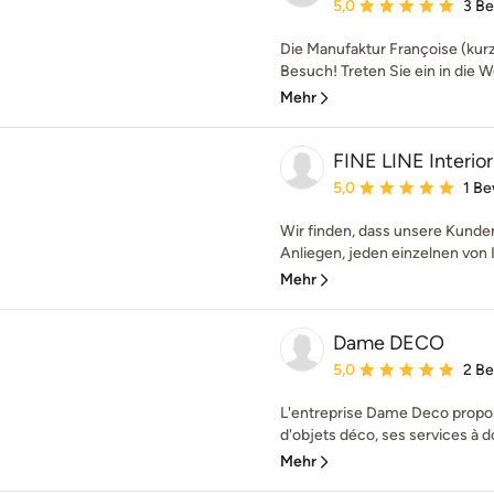
Durchschnittliche Bewe
5,0
3 B
Die Manufaktur Françoise (kurz
Besuch! Treten Sie ein in die Wel
Mehr
FINE LINE Interi
Durchschnittliche Bewe
5,0
1 B
Wir finden, dass unsere Kunden
Anliegen, jeden einzelnen von I
Mehr
Dame DECO
Durchschnittliche Bewe
5,0
2 B
L'entreprise Dame Deco propose
d'objets déco, ses services à do
Mehr