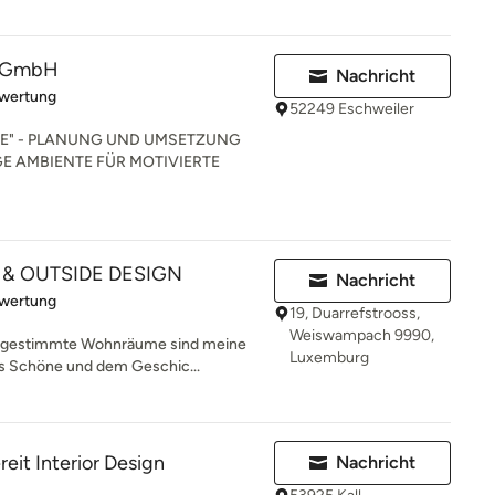
m GmbH
Nachricht
rtung: 5 von 5 Sternen
ewertung
52249 Eschweiler
E" - PLANUNG UND UMSETZUNG
E AMBIENTE FÜR MOTIVIERTE
IN & OUTSIDE DESIGN
Nachricht
rtung: 5 von 5 Sternen
ewertung
19, Duarrefstrooss,
Weiswampach 9990,
abgestimmte Wohnräume sind meine
Luxemburg
rs Schöne und dem Geschic...
eit Interior Design
Nachricht