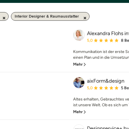
Interior Designer & Raumausstatter
Alexandra Flohs in
Durchschnittliche Bewe
5,0
8 B
Kommunikation ist der erste Sc
einen Plan und in die Umsetzun
Mehr
aixForm&design
Durchschnittliche Bewe
5,0
5 B
Altes erhalten, Gebrauchtes v
ist unsere Welt. Ob es sich um 
Mehr
Designservice+ by