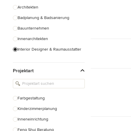
Architekten
Badplanung & Badsanierung
Bauunternehmen
Innenarchitekten
Interior Designer & Raumausstatter
Küchenplanung
Projektart
Landschaftsarchitekten
Armaturen & Sanitärbedarf
Beleuchtung
Farbgestaltung
Einbauschränke
Kinderzimmerplanung
Alle anzeigen
Inneneinrichtung
Feng Shui Beratung