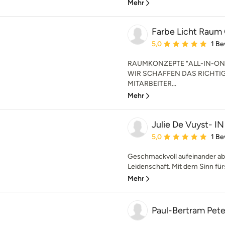
Mehr
Farbe Licht Rau
Durchschnittliche Bewe
5,0
1 B
RAUMKONZEPTE "ALL-IN-ON
WIR SCHAFFEN DAS RICHTIG
MITARBEITER...
Mehr
Julie De Vuyst- 
Durchschnittliche Bewe
5,0
1 B
Geschmackvoll aufeinander 
Leidenschaft. Mit dem Sinn fü
Mehr
Paul-Bertram Peter