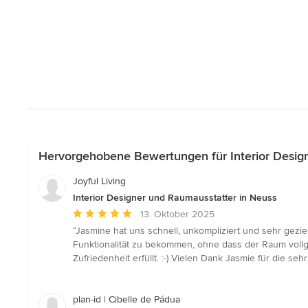
Hervorgehobene Bewertungen für Interior Desig
Joyful Living
Interior Designer und Raumausstatter in Neuss
Durchschnittliche
13. Oktober 2025
Bewertung:
“Jasmine hat uns schnell, unkompliziert und sehr gezi
5
Funktionalität zu bekommen, ohne dass der Raum vollges
von
Zufriedenheit erfüllt. :-) Vielen Dank Jasmie für die s
5
Sternen
plan-id | Cibelle de Pádua