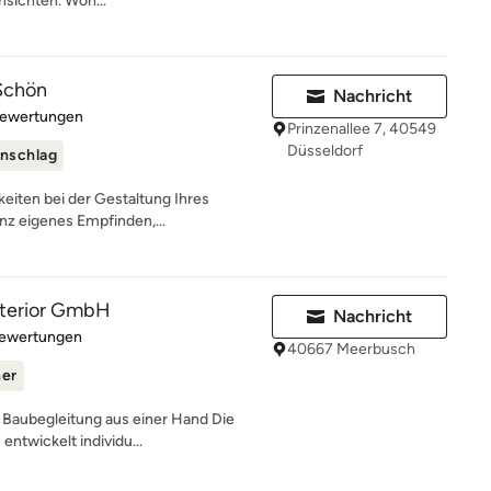
sichten. Woh...
Schön
Nachricht
rtung: 5 von 5 Sternen
Bewertungen
Prinzenallee 7, 40549
Düsseldorf
nschlag
keiten bei der Gestaltung Ihres
nz eigenes Empfinden,...
interior GmbH
Nachricht
rtung: 4.7 von 5 Sternen
Bewertungen
40667 Meerbusch
ner
 Baubegleitung aus einer Hand Die
entwickelt individu...