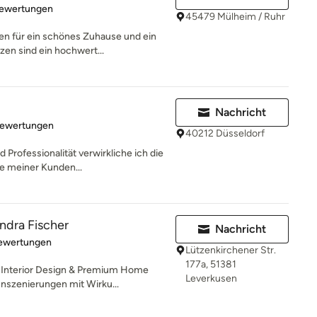
rtung: 4.9 von 5 Sternen
Bewertungen
45479 Mülheim / Ruhr
n für ein schönes Zuhause und ein
en sind ein hochwert...
Nachricht
rtung: 5 von 5 Sternen
Bewertungen
40212 Düsseldorf
d Professionalität verwirkliche ich die
 meiner Kunden...
ra Fischer
Nachricht
rtung: 5 von 5 Sternen
Bewertungen
Lützenkirchener Str.
177a, 51381
Interior Design & Premium Home
Leverkusen
nszenierungen mit Wirku...