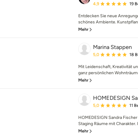
Durchschnittliche Bewe
4,9
19 
Entdecken Sie neue Anregunge
schönes Ambiente. Kunstpflanz
Mehr
Marina Stappen
Durchschnittliche Bewe
5,0
18 
Mit Leidenschaft, Kreativität un
ganz persönlichen Wohnträume
Mehr
HOMEDESIGN Sand
Durchschnittliche Bewe
5,0
11 
HOMEDESIGN Sandra Fischer 
Staging Räume mit Charakter. I
Mehr