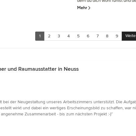
dem du dich wohl fühlst und der 
Mehr
Weite
1
2
3
4
5
6
7
8
9
ner und Raumausstatter in Neuss
elt bei der Neugestaltung unseres Arbeitszimmers unterstützt. Die Aufga
tellt wirkt und dabei ein wertiges Erscheinungsbild zu schaffen, war ni
ehr angenehme Zusammenarbeit - bis zum nächsten Projekt :-)”