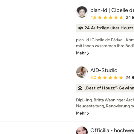
plan-id | Cibelle 
Durchschnittliche Bewe
4,8
24 
24 Aufträge über Houzz
plan-id l Cibelle de Pádua - K
mit Ihnen zusammen Ihre Bedü
Mehr
AID-Studio
Durchschnittliche Bewe
5,0
24 
„Best of Houzz“-Gewin
Dipl.-Ing. Britta Wanninger Arc
Neugestaltung, Renovierung o
Mehr
Officilia - hochw