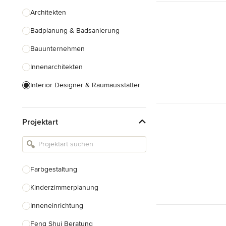
Architekten
Badplanung & Badsanierung
Bauunternehmen
Innenarchitekten
Interior Designer & Raumausstatter
Küchenplanung
Projektart
Landschaftsarchitekten
Armaturen & Sanitärbedarf
Beleuchtung
Farbgestaltung
Einbauschränke
Kinderzimmerplanung
Alle anzeigen
Inneneinrichtung
Feng Shui Beratung