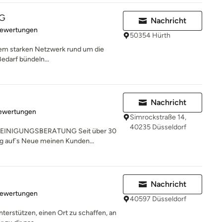
UG
Nachricht
rtung: 4.9 von 5 Sternen
Bewertungen
50354 Hürth
nem starken Netzwerk rund um die
edarf bündeln...
Nachricht
rtung: 5 von 5 Sternen
Bewertungen
Simrockstraße 14,
40235 Düsseldorf
INIGUNGSBERATUNG Seit über 30
ag auf`s Neue meinen Kunden...
Nachricht
rtung: 5 von 5 Sternen
Bewertungen
40597 Düsseldorf
unterstützen, einen Ort zu schaffen, an