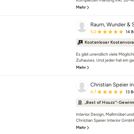
Kompletten Planung inkl. 3D-An
Mehr
Raum, Wunder & 
Durchschnittliche Bewe
5,0
14 
Kostenloser Kostenvora
Es gibt unendlich viele Möglich
Zuhauses. Und jeder hat ein ga
Mehr
Christian Speier 
Durchschnittliche Bewe
4,7
13 
„Best of Houzz“-Gewin
Interior Design, Maßmöbel und
Christian Speier Interior GmbH 
Mehr