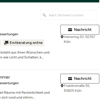
Nachricht
rtung: 4.9 von 5 Sternen
Bewertungen
Heinering 20, 50767
Köln
Erstberatung online
ntsteht aus Ihren Wünschen und
 wie Licht und Schatten, k...
ammer
Nachricht
rtung: 5 von 5 Sternen
Bewertungen
Fridolinstraße 55,
50825 Köln
t Räume mit Persönlichkeit und
e sich rund und stimm...