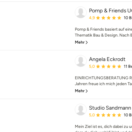
Pomp & Friends 
Durchschnittliche Bewe
4,9
10 
Pomp & Friends basiert auf ei
Thematik Bau & Design. Nach B
Mehr
Angela Eckrodt
Durchschnittliche Bewe
5,0
11 
EINRICHTUNGSBERATUNG RE
Jahren freue ich mich jeden T
Mehr
Studio Sandmann
Durchschnittliche Bewe
5,0
10 
Mein Ziel ist es, dich dabei zu 