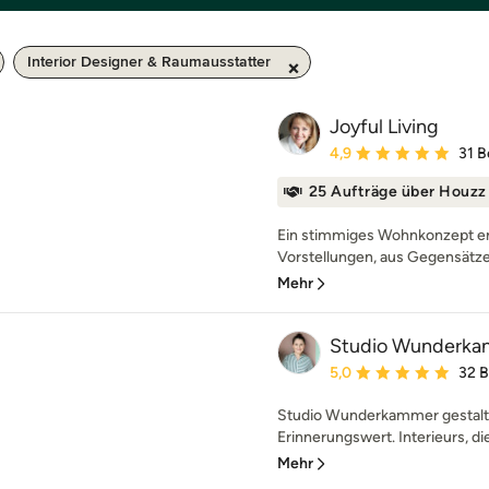
Interior Designer & Raumausstatter
Joyful Living
Durchschnittliche Bewe
4,9
31 
25 Aufträge über Houzz
Ein stimmiges Wohnkonzept e
Vorstellungen, aus Gegensätzen
Mehr
Studio Wunderk
Durchschnittliche Bewe
5,0
32 
Studio Wunderkammer gestalte
Erinnerungswert. Interieurs, di
Mehr