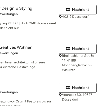
 Design & Styling
Nachricht
rtung: 5 von 5 Sternen
Bewertungen
40219 Düsseldorf
 Styling RE:FRESH - HOME Home sweet
r nicht nur...
eatives Wohnen
Nachricht
rtung: 5 von 5 Sternen
Bewertungen
Rheindahlener Straße
14, 41189
 Innenarchitektur ist unsere
Mönchengladbach -
ur einfache Gestaltunge...
Wickrath
Nachricht
rtung: 5 von 5 Sternen
Bewertungen
Veenpark 30, 40627
Düsseldorf
atung vor Ort mit Festpreis bis zur