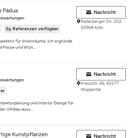
de Pádua
Nachricht
rtung: 4.8 von 5 Sternen
Bewertungen
Raderberger Str. 202,
50968 Köln
Referenzen verfügbar
ompetenz für Innenräume. Ich ergründe
rfnisse und Wün...
Nachricht
rtung: 5 von 5 Sternen
Bewertungen
Kreuzstr. 46, 42277
Wuppertal
ner
hitekturplanung und Interior Design für
der Umbau auss...
ertige Kunstpflanzen
Nachricht