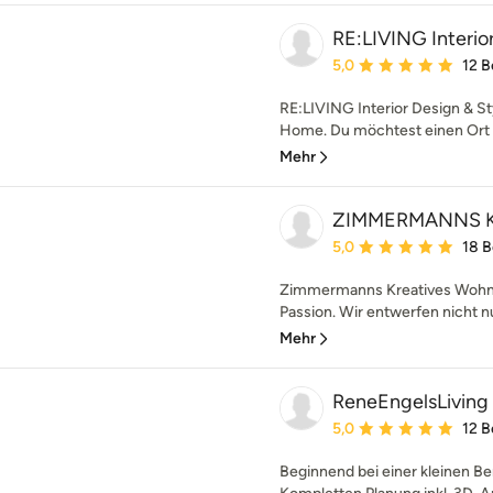
RE:LIVING Interior
Durchschnittliche Bewe
5,0
12 
RE:LIVING Interior Design &
Home. Du möchtest einen Ort de
Mehr
ZIMMERMANNS Kr
Durchschnittliche Bewe
5,0
18 
Zimmermanns Kreatives Wohnen
Passion. Wir entwerfen nicht n
Mehr
ReneEngelsLiving
Durchschnittliche Bewe
5,0
12 
Beginnend bei einer kleinen Ber