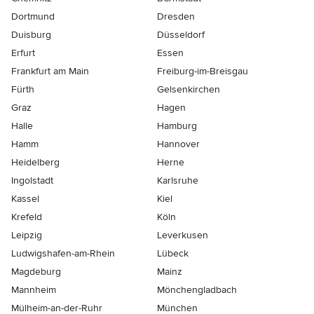
Dortmund
Dresden
Duisburg
Düsseldorf
Erfurt
Essen
Frankfurt am Main
Freiburg-im-Breisgau
Fürth
Gelsenkirchen
Graz
Hagen
Halle
Hamburg
Hamm
Hannover
Heidelberg
Herne
Ingolstadt
Karlsruhe
Kassel
Kiel
Krefeld
Köln
Leipzig
Leverkusen
Ludwigshafen-am-Rhein
Lübeck
Magdeburg
Mainz
Mannheim
Mönchen­gladbach
Mülheim-an-der-Ruhr
München