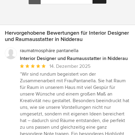
Hervorgehobene Bewertungen für Interior Designer
und Raumausstatter in Nidderau
raumatmosphäre pantanella
Interior Designer und Raumausstatter in Nidderau
Durchschnittliche
14. Dezember 2025
Bewertung:
“Wir sind rundum begeistert von der
5
Zusammenarbeit mit FrauPantanella. Sie hat Raum
von
für Raum in unserem Haus mit viel Gespür für
5
unsere Wünsche und einem großen Maß an
Sternen
Kreativität neu gestaltet. Besonders beeindruckt hat
uns, wie sie unsere Vorstellungen nicht nur
umgesetzt, sondern mit eigenen Ideen bereichert
hat – dadurch sind Räume entstanden, die perfekt
zu uns passen und gleichzeitig eine ganz
besondere Note tragen. Ein besonderes Highlight