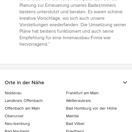
5
Planung zur Erneuerung unseres Badezimmers
Sternen
bestens unterstützt und beraten. Es waren schöne
kreative Vorschläge, wo sich auch unsere
Vorstellungen wiederfanden. Die Umsetzung seiner
Pläne hat bestens funktioniert und auch seine
Empfehlung für eine Innenausbau-Firma war
hervorragend.”
Orte in der Nähe
Nidderau
Frankfurt am Main
Landkreis Offenbach
Wetteraukreis
Offenbach am Main
Bad Homburg vor der Höhe
Oberursel
Maintal
Neu-Isenburg
Bad Vilbel
Bad Nauheim
Friedberg