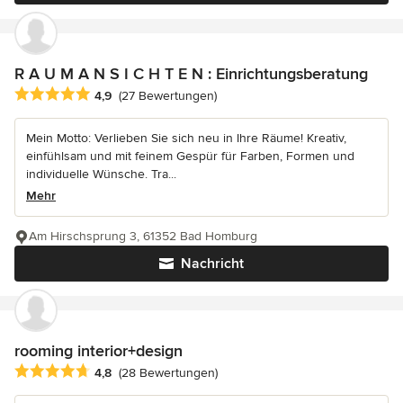
R A U M A N S I C H T E N : Einrichtungsberatung
Durchschnittliche Bewertung: 4.9 von 5 Sternen
4,9
(27 Bewertungen)
Mein Motto: Verlieben Sie sich neu in Ihre Räume! Kreativ,
einfühlsam und mit feinem Gespür für Farben, Formen und
individuelle Wünsche. Tra...
Mehr
Am Hirschsprung 3, 61352 Bad Homburg
Nachricht
rooming interior+design
Durchschnittliche Bewertung: 4.8 von 5 Sternen
4,8
(28 Bewertungen)