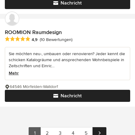
Nachricht
ROOMION Raumdesign
Durchschnittliche Bewertung: 4.9 von 5 Sternen
4,9
(10 Bewertungen)
Sie möchten neu-, umbauen oder renovieren? Jeder kennt die
schicken Katalogräume und ansprechenden Wohnbeispiele in
Zeitschriften und Einric...
Mehr
64546 Mörfelden-Walldorf
Nachricht
1
2
3
4
5