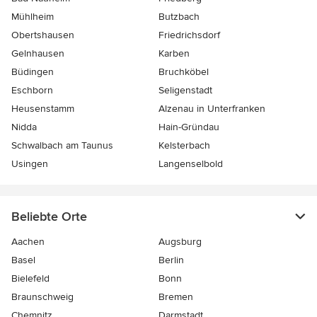
Mühlheim
Butzbach
Obertshausen
Friedrichsdorf
Gelnhausen
Karben
Büdingen
Bruchköbel
Eschborn
Seligenstadt
Heusenstamm
Alzenau in Unterfranken
Nidda
Hain-Gründau
Schwalbach am Taunus
Kelsterbach
Usingen
Langenselbold
Beliebte Orte
Aachen
Augsburg
Basel
Berlin
Bielefeld
Bonn
Braunschweig
Bremen
Chemnitz
Darmstadt