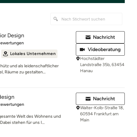
ior Design
Nachricht
rtung: 5 von 5 Sternen
Bewertungen
Videoberatung
Lokales Unternehmen
Hochstädter
Landstraße 35b, 63454
ütz und als leidenschaftlicher
Hanau
el, Räume zu gestalten...
design
Nachricht
rtung: 4.8 von 5 Sternen
Bewertungen
Walter-Kolb-Straße 18,
60594 Frankfurt am
ie gesamte Welt des Wohnens und
Main
abei stehen für uns I...