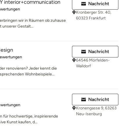
interior+communication
Nachricht
rtung: 5 von 5 Sternen
ewertungen
Kronberger Str. 40,
60323 Frankfurt
 verbringen wir in Räumen ob zuhause
 unserer Gestalt...
esign
Nachricht
rtung: 4.9 von 5 Sternen
Bewertungen
64546 Mörfelden-
Walldorf
er renovieren? Jeder kennt die
sprechenden Wohnbeispiele...
Nachricht
rtung: 5 von 5 Sternen
ewertungen
Kronengasse 9, 63263
Neu-Isenburg
rm für hochwertige, inspirierende
ve Kunst kaufen, d...