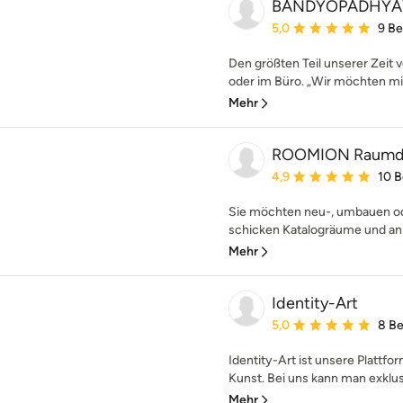
BANDYOPADHYAY 
Durchschnittliche Bewe
5,0
9 B
Den größten Teil unserer Zeit
oder im Büro. „Wir möchten mit
Mehr
ROOMION Raumd
Durchschnittliche Bewe
4,9
10 
Sie möchten neu-, umbauen od
schicken Katalogräume und an
Mehr
Identity-Art
Durchschnittliche Bewe
5,0
8 B
Identity-Art ist unsere Plattfo
Kunst. Bei uns kann man exklusi
Mehr