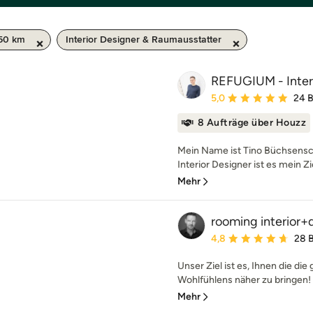
50 km
Interior Designer & Raumausstatter
REFUGIUM - Inter
Durchschnittliche Bewe
5,0
24 
8 Aufträge über Houzz
Mein Name ist Tino Büchsensch
Interior Designer ist es mein Zi
Mehr
rooming interior+
Durchschnittliche Bewe
4,8
28 
Unser Ziel ist es, Ihnen die d
Wohlfühlens näher zu bringen! D
Mehr