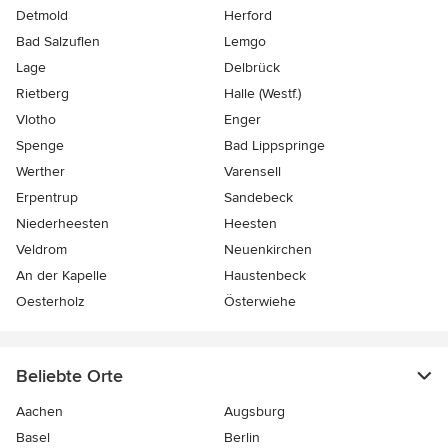
Detmold
Herford
Bad Salzuflen
Lemgo
Lage
Delbrück
Rietberg
Halle (Westf.)
Vlotho
Enger
Spenge
Bad Lippspringe
Werther
Varensell
Erpentrup
Sandebeck
Niederheesten
Heesten
Veldrom
Neuenkirchen
An der Kapelle
Haustenbeck
Oesterholz
Österwiehe
Beliebte Orte
Aachen
Augsburg
Basel
Berlin