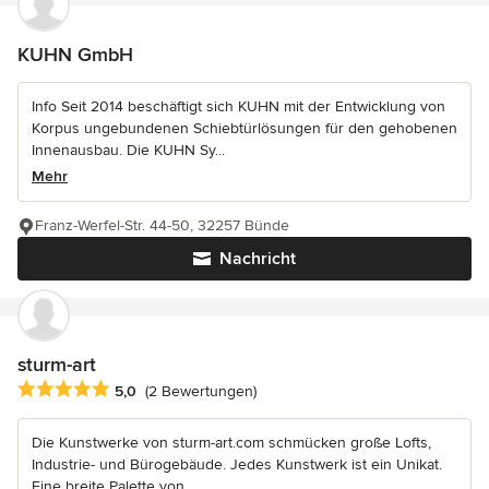
KUHN GmbH
Info Seit 2014 beschäftigt sich KUHN mit der Entwicklung von
Korpus ungebundenen Schiebtürlösungen für den gehobenen
Innenausbau. Die KUHN Sy...
Mehr
Franz-Werfel-Str. 44-50, 32257 Bünde
Nachricht
sturm-art
Durchschnittliche Bewertung: 5 von 5 Sternen
5,0
(2 Bewertungen)
Die Kunstwerke von sturm-art.com schmücken große Lofts,
Industrie- und Bürogebäude. Jedes Kunstwerk ist ein Unikat.
Eine breite Palette von...