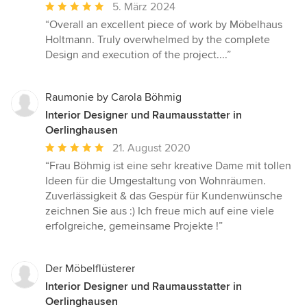
Durchschnittliche
5. März 2024
Bewertung:
“Overall an excellent piece of work by Möbelhaus
5
Holtmann. Truly overwhelmed by the complete
von
Design and execution of the project....”
5
Sternen
Raumonie by Carola Böhmig
Interior Designer und Raumausstatter in
Oerlinghausen
Durchschnittliche
21. August 2020
Bewertung:
“Frau Böhmig ist eine sehr kreative Dame mit tollen
5
Ideen für die Umgestaltung von Wohnräumen.
von
Zuverlässigkeit & das Gespür für Kundenwünsche
5
zeichnen Sie aus :) Ich freue mich auf eine viele
Sternen
erfolgreiche, gemeinsame Projekte !”
Der Möbelflüsterer
Interior Designer und Raumausstatter in
Oerlinghausen