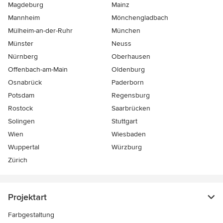
Magdeburg
Mainz
Mannheim
Mönchen­gladbach
Mülheim-an-der-Ruhr
München
Münster
Neuss
Nürnberg
Oberhausen
Offenbach-am-Main
Oldenburg
Osnabrück
Paderborn
Potsdam
Regensburg
Rostock
Saarbrücken
Solingen
Stuttgart
Wien
Wiesbaden
Wuppertal
Würzburg
Zürich
Projektart
Farbgestaltung