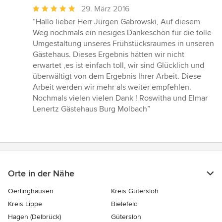
Durchschnittliche
29. März 2016
Bewertung:
“Hallo lieber Herr Jürgen Gabrowski, Auf diesem
5
Weg nochmals ein riesiges Dankeschön für die tolle
von
Umgestaltung unseres Frühstücksraumes in unseren
5
Gästehaus. Dieses Ergebnis hätten wir nicht
Sternen
erwartet ,es ist einfach toll, wir sind Glücklich und
überwältigt von dem Ergebnis Ihrer Arbeit. Diese
Arbeit werden wir mehr als weiter empfehlen.
Nochmals vielen vielen Dank ! Roswitha und Elmar
Lenertz Gästehaus Burg Molbach”
Orte in der Nähe
Oerlinghausen
Kreis Gütersloh
Kreis Lippe
Bielefeld
Hagen (Delbrück)
Gütersloh