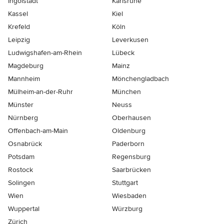
Ingolstadt
Karlsruhe
Kassel
Kiel
Krefeld
Köln
Leipzig
Leverkusen
Ludwigshafen-am-Rhein
Lübeck
Magdeburg
Mainz
Mannheim
Mönchen­gladbach
Mülheim-an-der-Ruhr
München
Münster
Neuss
Nürnberg
Oberhausen
Offenbach-am-Main
Oldenburg
Osnabrück
Paderborn
Potsdam
Regensburg
Rostock
Saarbrücken
Solingen
Stuttgart
Wien
Wiesbaden
Wuppertal
Würzburg
Zürich