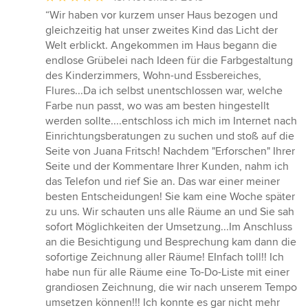
Bewertung:
“Wir haben vor kurzem unser Haus bezogen und
5
gleichzeitig hat unser zweites Kind das Licht der
von
Welt erblickt. Angekommen im Haus begann die
5
endlose Grübelei nach Ideen für die Farbgestaltung
Sternen
des Kinderzimmers, Wohn-und Essbereiches,
Flures...Da ich selbst unentschlossen war, welche
Farbe nun passt, wo was am besten hingestellt
werden sollte....entschloss ich mich im Internet nach
Einrichtungsberatungen zu suchen und stoß auf die
Seite von Juana Fritsch! Nachdem "Erforschen" Ihrer
Seite und der Kommentare Ihrer Kunden, nahm ich
das Telefon und rief Sie an. Das war einer meiner
besten Entscheidungen! Sie kam eine Woche später
zu uns. Wir schauten uns alle Räume an und Sie sah
sofort Möglichkeiten der Umsetzung...Im Anschluss
an die Besichtigung und Besprechung kam dann die
sofortige Zeichnung aller Räume! EInfach toll!! Ich
habe nun für alle Räume eine To-Do-Liste mit einer
grandiosen Zeichnung, die wir nach unserem Tempo
umsetzen können!!! Ich konnte es gar nicht mehr