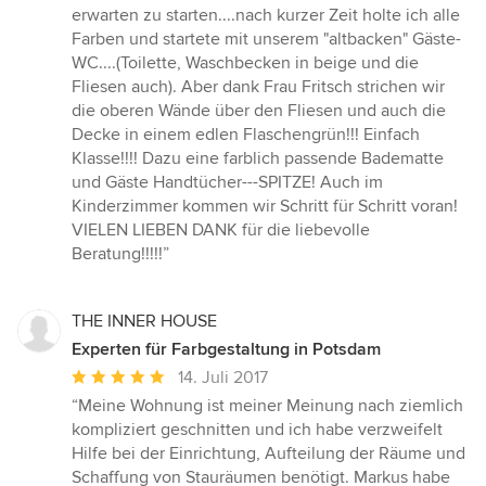
erwarten zu starten....nach kurzer Zeit holte ich alle
Farben und startete mit unserem "altbacken" Gäste-
WC....(Toilette, Waschbecken in beige und die
Fliesen auch). Aber dank Frau Fritsch strichen wir
die oberen Wände über den Fliesen und auch die
Decke in einem edlen Flaschengrün!!! Einfach
Klasse!!!! Dazu eine farblich passende Badematte
und Gäste Handtücher---SPITZE! Auch im
Kinderzimmer kommen wir Schritt für Schritt voran!
VIELEN LIEBEN DANK für die liebevolle
Beratung!!!!!”
THE INNER HOUSE
Experten für Farbgestaltung in Potsdam
Durchschnittliche
14. Juli 2017
Bewertung:
“Meine Wohnung ist meiner Meinung nach ziemlich
5
kompliziert geschnitten und ich habe verzweifelt
von
Hilfe bei der Einrichtung, Aufteilung der Räume und
5
Schaffung von Stauräumen benötigt. Markus habe