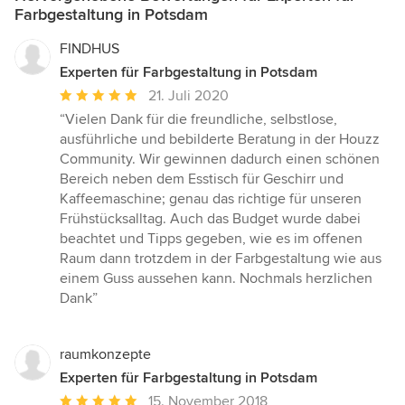
Farbgestaltung in Potsdam
FINDHUS
Experten für Farbgestaltung in Potsdam
Durchschnittliche
21. Juli 2020
Bewertung:
“Vielen Dank für die freundliche, selbstlose,
5
ausführliche und bebilderte Beratung in der Houzz
von
Community. Wir gewinnen dadurch einen schönen
5
Bereich neben dem Esstisch für Geschirr und
Sternen
Kaffeemaschine; genau das richtige für unseren
Frühstücksalltag. Auch das Budget wurde dabei
beachtet und Tipps gegeben, wie es im offenen
Raum dann trotzdem in der Farbgestaltung wie aus
einem Guss aussehen kann. Nochmals herzlichen
Dank”
raumkonzepte
Experten für Farbgestaltung in Potsdam
Durchschnittliche
15. November 2018