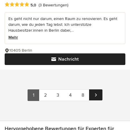
Durchschnittliche Bewertung: 5 von 5 Sternen
5,0
(3 Bewertungen)
Es geht nicht nur darum, einen Raum zu renovieren. Es geht
darum, wie du jeden Tag lebst. Ich unterstütze
Hausbesitzer:innen in Berlin dabei,...
Mehr
10405 Berlin
Nachricht
1
2
3
4
8
Hervorgehobene Bewertungen für Experten für