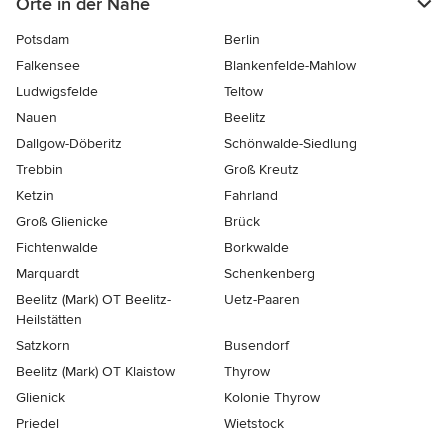
Orte in der Nähe
Potsdam
Berlin
Falkensee
Blankenfelde-Mahlow
Ludwigsfelde
Teltow
Nauen
Beelitz
Dallgow-Döberitz
Schönwalde-Siedlung
Trebbin
Groß Kreutz
Ketzin
Fahrland
Groß Glienicke
Brück
Fichtenwalde
Borkwalde
Marquardt
Schenkenberg
Beelitz (Mark) OT Beelitz-
Uetz-Paaren
Heilstätten
Satzkorn
Busendorf
Beelitz (Mark) OT Klaistow
Thyrow
Glienick
Kolonie Thyrow
Priedel
Wietstock