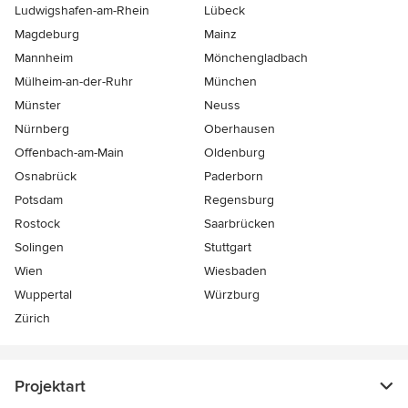
Ludwigshafen-am-Rhein
Lübeck
Magdeburg
Mainz
Mannheim
Mönchen­gladbach
Mülheim-an-der-Ruhr
München
Münster
Neuss
Nürnberg
Oberhausen
Offenbach-am-Main
Oldenburg
Osnabrück
Paderborn
Potsdam
Regensburg
Rostock
Saarbrücken
Solingen
Stuttgart
Wien
Wiesbaden
Wuppertal
Würzburg
Zürich
Projektart