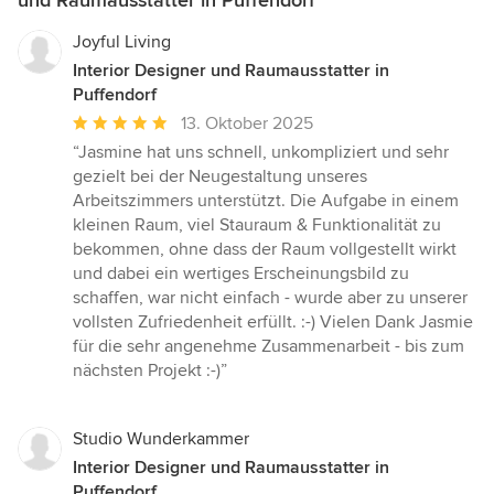
und Raumausstatter in Puffendorf
Joyful Living
Interior Designer und Raumausstatter in
Puffendorf
Durchschnittliche
13. Oktober 2025
Bewertung:
“Jasmine hat uns schnell, unkompliziert und sehr
5
gezielt bei der Neugestaltung unseres
von
Arbeitszimmers unterstützt. Die Aufgabe in einem
5
kleinen Raum, viel Stauraum & Funktionalität zu
Sternen
bekommen, ohne dass der Raum vollgestellt wirkt
und dabei ein wertiges Erscheinungsbild zu
schaffen, war nicht einfach - wurde aber zu unserer
vollsten Zufriedenheit erfüllt. :-) Vielen Dank Jasmie
für die sehr angenehme Zusammenarbeit - bis zum
nächsten Projekt :-)”
Studio Wunderkammer
Interior Designer und Raumausstatter in
Puffendorf