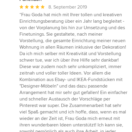
Durchschnittliche
8. September 2019
Bewertung:
“Frau Goda hat mich mit Ihrer tollen und kreativen
5
Einrichtungsberatung über ein Jahr lang begleitet -
von
von der Vorplanung bis hin zur Umsetzung und des
5
Finetunings. Sie gestaltete, nach meiner
Sternen
Vorstellung, die gesamte Einrichtung meiner neuen
Wohnung in allen Räumen inklusive der Dekoration!
Da ich mich selber mit Kreativität und Vorstellung
schwer tue, war ich über ihre Hilfe sehr dankbar!
Diese war zudem noch sehr unkompliziert, immer
zeitnah und voller toller Ideen. Vor allem die
Kombination aus Ebay- und IKEA-Fundstücken mit
"Designer-Möbeln" und das dazu passende
Arrangement hat mir sehr gut gefallen! Ein einfacher
und schneller Austausch der Vorschläge per
Pinterest war super. Die Zusammenarbeit hat sehr
viel Spaß gemacht und ich hoffe, dass, wenn es mal
wieder an der Zeit ist, Frau Goda mich erneut mit
ihren wunderbaren Ideen unterstützt! Ich kann sie,
sowohl persönlich als auch ihre Arbeit, in jeder