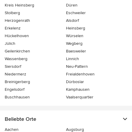
Kreis Heinsberg
Düren
Stolberg
Eschweiler
Herzogenrath
Alsdorf
Erkelenz
Heinsberg
Hückelhoven
Würselen
Jülich
Wegberg
Geilenkirchen
Baesweiler
Wassenberg
Linnich
Siersdorf
Neu-Pattern
Niedermerz
Freialdenhoven
Breinigerberg
Dürboslar
Engelsdorf
Kamphausen
Buschhausen
Vaalserquartier
Beliebte Orte
Aachen
Augsburg