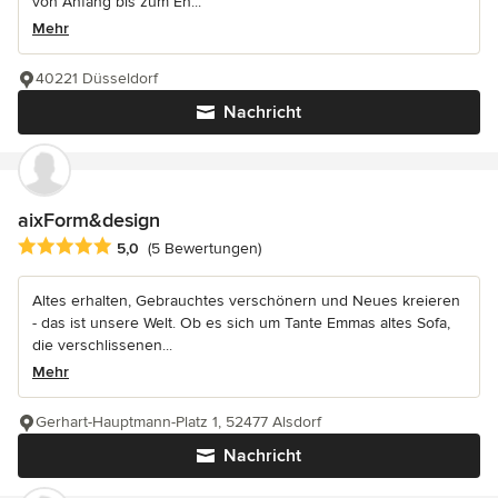
von Anfang bis zum En...
Mehr
40221 Düsseldorf
Nachricht
aixForm&design
Durchschnittliche Bewertung: 5 von 5 Sternen
5,0
(5 Bewertungen)
Altes erhalten, Gebrauchtes verschönern und Neues kreieren
- das ist unsere Welt. Ob es sich um Tante Emmas altes Sofa,
die verschlissenen...
Mehr
Gerhart-Hauptmann-Platz 1, 52477 Alsdorf
Nachricht