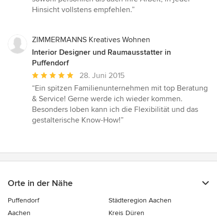
Hinsicht vollstens empfehlen.”
ZIMMERMANNS Kreatives Wohnen
Interior Designer und Raumausstatter in
Puffendorf
Durchschnittliche
28. Juni 2015
Bewertung:
“Ein spitzen Familienunternehmen mit top Beratung
5
& Service! Gerne werde ich wieder kommen.
von
Besonders loben kann ich die Flexibilität und das
5
gestalterische Know-How!”
Sternen
Orte in der Nähe
Puffendorf
Städteregion Aachen
Aachen
Kreis Düren