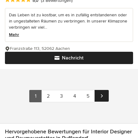
Durchschnittliche Bewertung: 5 von 5 Sternen
5,0
(3 Bewertungen)
Das Leben ist zu kostbar, um es in zufällig entstandenen oder
in ungestalteten Räumen zu verbringen. In unserer Klimazone
verbringen wir viel...
Mehr
Franzstraße 113, 52062 Aachen
Nachricht
1
2
3
4
5
Hervorgehobene Bewertungen für Interior Designer