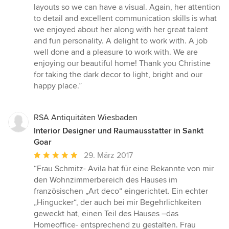
layouts so we can have a visual. Again, her attention
to detail and excellent communication skills is what
we enjoyed about her along with her great talent
and fun personality. A delight to work with. A job
well done and a pleasure to work with. We are
enjoying our beautiful home! Thank you Christine
for taking the dark decor to light, bright and our
happy place.”
RSA Antiquitäten Wiesbaden
Interior Designer und Raumausstatter in Sankt
Goar
Durchschnittliche
29. März 2017
Bewertung:
“Frau Schmitz- Avila hat für eine Bekannte von mir
5
den Wohnzimmerbereich des Hauses im
von
französischen „Art deco“ eingerichtet. Ein echter
5
„Hingucker“, der auch bei mir Begehrlichkeiten
Sternen
geweckt hat, einen Teil des Hauses –das
Homeoffice- entsprechend zu gestalten. Frau