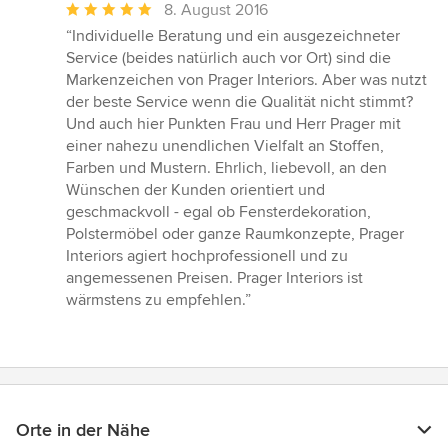
Durchschnittliche
8. August 2016
Bewertung:
“Individuelle Beratung und ein ausgezeichneter
5
Service (beides natürlich auch vor Ort) sind die
von
Markenzeichen von Prager Interiors. Aber was nutzt
5
der beste Service wenn die Qualität nicht stimmt?
Sternen
Und auch hier Punkten Frau und Herr Prager mit
einer nahezu unendlichen Vielfalt an Stoffen,
Farben und Mustern. Ehrlich, liebevoll, an den
Wünschen der Kunden orientiert und
geschmackvoll - egal ob Fensterdekoration,
Polstermöbel oder ganze Raumkonzepte, Prager
Interiors agiert hochprofessionell und zu
angemessenen Preisen. Prager Interiors ist
wärmstens zu empfehlen.”
Orte in der Nähe