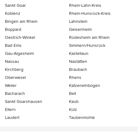
Sankt Goar
Rhein-Lahn-Kreis
Koblenz
Rhein-Hunsrück-Kreis
Bingen am Rhein
Lahnstein
Boppard
Geisenheim
Oestrich-Winkel
Rüdesheim am Rhein
Bad Ems
Simmern/Hunsrück
Gau-Algesheim
Kastellaun
Nassau
Nastätten
Kirchberg
Braubach
Oberwesel
Rhens
Weiler
Katzenelnbogen
Bacharach
Bell
Sankt Goarshausen
Kaub
Ellern
Külz
Laudert
Taubenmühle