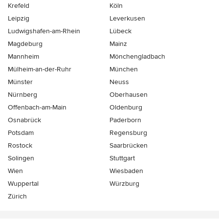
Krefeld
Köln
Leipzig
Leverkusen
Ludwigshafen-am-Rhein
Lübeck
Magdeburg
Mainz
Mannheim
Mönchen­gladbach
Mülheim-an-der-Ruhr
München
Münster
Neuss
Nürnberg
Oberhausen
Offenbach-am-Main
Oldenburg
Osnabrück
Paderborn
Potsdam
Regensburg
Rostock
Saarbrücken
Solingen
Stuttgart
Wien
Wiesbaden
Wuppertal
Würzburg
Zürich