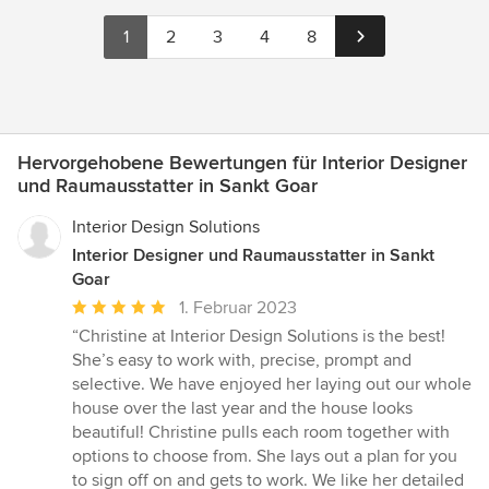
1
2
3
4
8
Hervorgehobene Bewertungen für Interior Designer
und Raumausstatter in Sankt Goar
Interior Design Solutions
Interior Designer und Raumausstatter in Sankt
Goar
Durchschnittliche
1. Februar 2023
Bewertung:
“Christine at Interior Design Solutions is the best!
5
She’s easy to work with, precise, prompt and
von
selective. We have enjoyed her laying out our whole
5
house over the last year and the house looks
Sternen
beautiful! Christine pulls each room together with
options to choose from. She lays out a plan for you
to sign off on and gets to work. We like her detailed