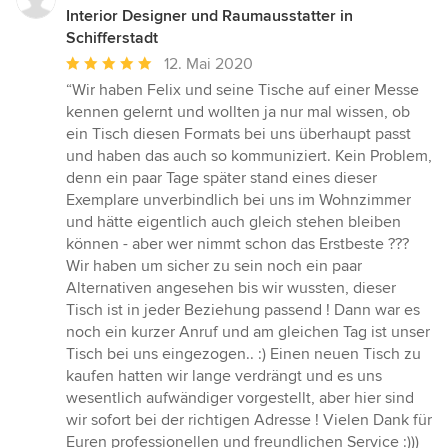
Interior Designer und Raumausstatter in
Schifferstadt
Durchschnittliche
12. Mai 2020
Bewertung:
“Wir haben Felix und seine Tische auf einer Messe
5
kennen gelernt und wollten ja nur mal wissen, ob
von
ein Tisch diesen Formats bei uns überhaupt passt
5
und haben das auch so kommuniziert. Kein Problem,
Sternen
denn ein paar Tage später stand eines dieser
Exemplare unverbindlich bei uns im Wohnzimmer
und hätte eigentlich auch gleich stehen bleiben
können - aber wer nimmt schon das Erstbeste ???
Wir haben um sicher zu sein noch ein paar
Alternativen angesehen bis wir wussten, dieser
Tisch ist in jeder Beziehung passend ! Dann war es
noch ein kurzer Anruf und am gleichen Tag ist unser
Tisch bei uns eingezogen.. :) Einen neuen Tisch zu
kaufen hatten wir lange verdrängt und es uns
wesentlich aufwändiger vorgestellt, aber hier sind
wir sofort bei der richtigen Adresse ! Vielen Dank für
Euren professionellen und freundlichen Service :)))