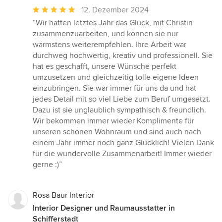
Durchschnittliche
12. Dezember 2024
Bewertung:
“Wir hatten letztes Jahr das Glück, mit Christin
5
zusammenzuarbeiten, und können sie nur
von
wärmstens weiterempfehlen. Ihre Arbeit war
5
durchweg hochwertig, kreativ und professionell. Sie
Sternen
hat es geschafft, unsere Wünsche perfekt
umzusetzen und gleichzeitig tolle eigene Ideen
einzubringen. Sie war immer für uns da und hat
jedes Detail mit so viel Liebe zum Beruf umgesetzt.
Dazu ist sie unglaublich sympathisch & freundlich.
Wir bekommen immer wieder Komplimente für
unseren schönen Wohnraum und sind auch nach
einem Jahr immer noch ganz Glücklich! Vielen Dank
für die wundervolle Zusammenarbeit! Immer wieder
gerne :)”
Rosa Baur Interior
Interior Designer und Raumausstatter in
Schifferstadt