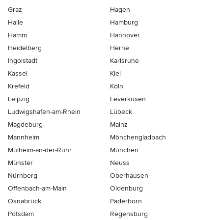
Graz
Hagen
Halle
Hamburg
Hamm
Hannover
Heidelberg
Herne
Ingolstadt
Karlsruhe
Kassel
Kiel
Krefeld
Köln
Leipzig
Leverkusen
Ludwigshafen-am-Rhein
Lübeck
Magdeburg
Mainz
Mannheim
Mönchen­gladbach
Mülheim-an-der-Ruhr
München
Münster
Neuss
Nürnberg
Oberhausen
Offenbach-am-Main
Oldenburg
Osnabrück
Paderborn
Potsdam
Regensburg